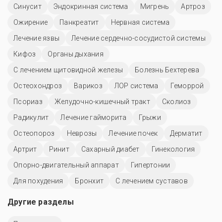
Синусит
Эндокринная система
Мигрень
Артроз
Ожирение
Панкреатит
Нервная система
Лечение язвы
Лечение сердечно-сосудистой системы
Кифоз
Органы дыхания
С лечением щитовидной железы
Болезнь Бехтерева
Остеохондроз
Варикоз
ЛОР система
Геморрой
Псориаз
Желудочно-кишечный тракт
Сколиоз
Радикулит
Лечение гайморита
Грыжи
Остеопороз
Неврозы
Лечение почек
Дерматит
Артрит
Ринит
Сахарный диабет
Гинекология
Опорно-двигательный аппарат
Гипертонии
Для похудения
Бронхит
С лечением суставов
Другие разделы