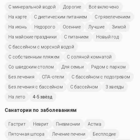
С минеральной водой
Дорогие
Всё включено
На карте
С диетическим питанием
С грязелечением
На июнь
Недорого
Осенние
Лучшие
Зимой
На майские праздники
С питанием
Новый год
С бассейном с морской водой
С собственным пляжем
С соляной комнатой
Со шведским столом
Для семьи
Рядом с парком
Без лечения
СПА-отели
С бассейном с подогревом
Без лечения с бассейном
C бассейном
3 звезды
На лето
4-5 звёзд
Санатории по заболеваниям
Гастрит
Неврит
Пневмонии
Астма
Пяточная шпора
Лечение печени
Бесплодие