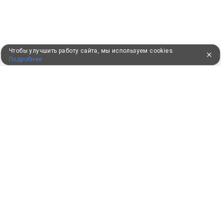
Чтобы улучшить работу сайта, мы используем cookies.
Подробнее
ПУТЕВКИ В САНАТОРИИ
КОНСУЛЬТАЦИИ ПО ТЕЛЕФОНУ
8 (800) 550-0810
Бесплатно по России
КЛИЕНТАМ
Как забронировать
Как оплатить
Бонусная программа