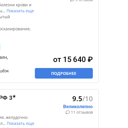
болезни крови и
ы
…
Показать еще
рытый
осканирование,
вин,
от 15 640 ₽
шбэк
ПОДРОБНЕЕ
9.5
/10
★
 РФ
3
11 отзывов
я, желудочно-
ел
…
Показать еще