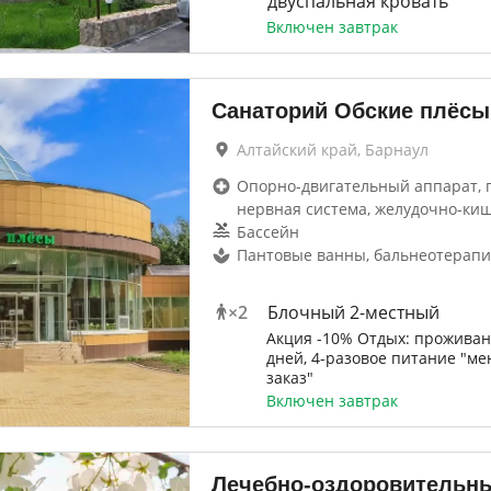
двуспальная кровать
Включен завтрак
Санаторий Обские плёсы
Алтайский край, Барнаул
Опорно-двигательный аппарат, г
нервная система, желудочно-ки
Бассейн
Пантовые ванны, бальнеотерапи
×
2
Блочный 2-местный
Акция -10% Отдых: проживан
дней, 4-разовое питание "ме
заказ"
Включен завтрак
Лечебно-оздоровительн