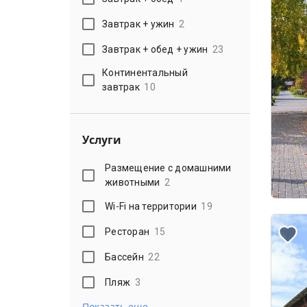
Завтрак + ужин
2
Завтрак + обед + ужин
23
Континентальный
завтрак
10
Услуги
Размещение с домашними
животными
2
Wi-Fi на территории
19
Ресторан
15
Бассейн
22
Пляж
3
Показать еще