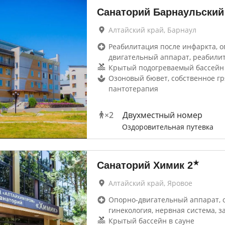
Санаторий Барнаульский
Алтайский край, Барнаул
Реабилитация после инфаркта, о
двигательный аппарат, реабили
Крытый подогреваемый бассейн
Озоновый бювет, собственное г
пантотерапия
×
2
Двухместный номер
Оздоровительная путевка
★
Санаторий Химик
2
Алтайский край, Яровое
Опорно-двигательный аппарат, 
гинекология, нервная система, 
Крытый бассейн в сауне