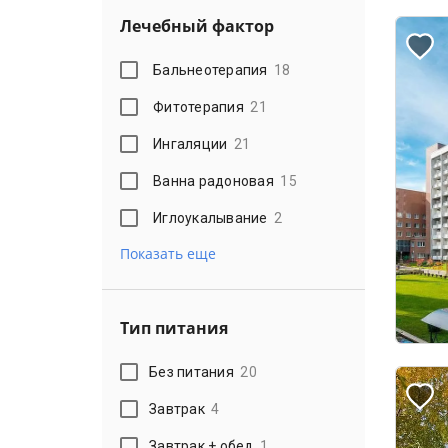
Лечебный фактор
Бальнеотерапия
18
Фитотерапия
21
Ингаляции
21
Ванна радоновая
15
Иглоукалывание
2
Показать еще
Тип питания
Без питания
20
Завтрак
4
Завтрак + обед
1