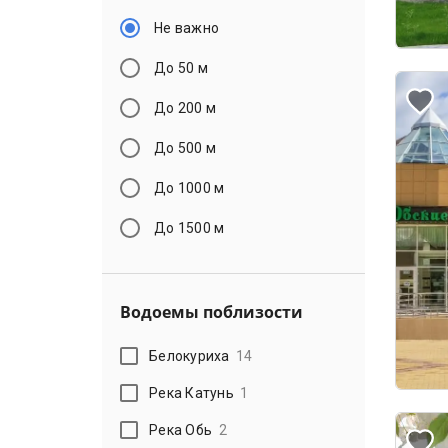
Не важно
До 50 м
До 200 м
До 500 м
До 1000 м
До 1500 м
Водоемы поблизости
Белокуриха
14
Река Катунь
1
Река Обь
2