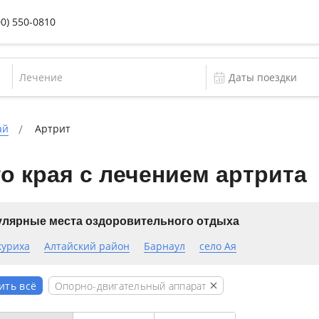
00) 550-0810
Лечение
ай
Артрит
о края с лечением артрита
лярные места оздоровительного отдыха
куриха
Алтайский район
Барнаул
село Ая
Опорно-двигательный аппарат
ить всё