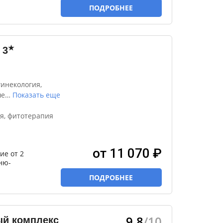
ПОДРОБНЕЕ
★
3
инекология,
ше
…
Показать еще
я, фитотерапия
от 11 070 ₽
ие от 2
ню-
ПОДРОБНЕЕ
9.8
/10
ый комплекс