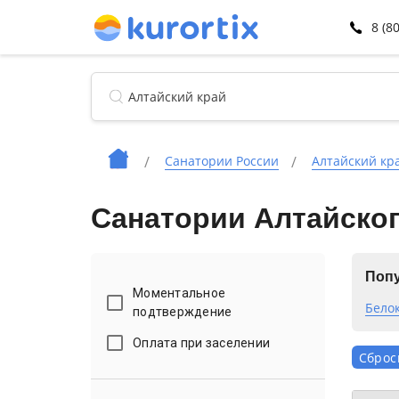
8 (8
Санатории России
Алтайский кр
Санатории Алтайског
Попу
Моментальное
Бело
подтверждение
Оплата при заселении
Сброс