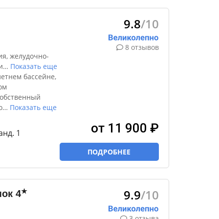
9.8
/10
8 отзывов
я, желудочно-
и
…
Показать еще
летнем бассейне,
ом
собственный
о
…
Показать еще
от 11 900 ₽
анд. 1
ПОДРОБНЕЕ
9.9
/10
★
мок
4
3 отзыва