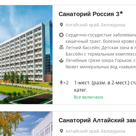
★
Санаторий Россия
3
Алтайский край, Белокуриха
Сердечно-сосудистые заболевани
кишечный тракт, болезни крови 
Летний бассейн, Детская зона в 
Бассейн с термальным комплекс
Лечебные грязи озера Горькое, 
бювет минеральных вод «завьял
×
2
1-мест. (разм. в 2-мест.) ст
катег.
Все включено
Санаторий Алтайский за
Алтайский край, Белокуриха