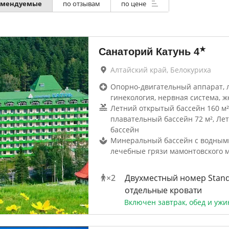
омендуемые
по отзывам
по цене
★
Санаторий Катунь
4
Алтайский край, Белокуриха
Опорно-двигательный аппарат, 
гинекология, нервная система, ж
Летний открытый бассейн 160 м
плавательный бассейн 72 м², Ле
бассейн
Минеральный бассейн с водным
лечебные грязи мамонтовского 
×
2
Двухместный номер Stand
отдельные кровати
Включен завтрак, обед и ужи