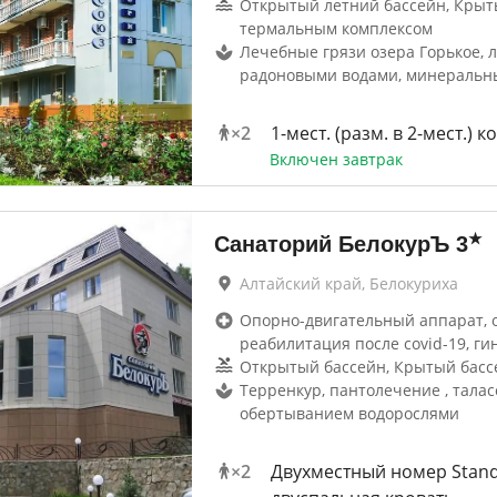
Открытый летний бассейн, Крыт
термальным комплексом
Лечебные грязи озера Горькое, 
радоновыми водами, минеральн
×
2
1-мест. (разм. в 2-мест.) 
Включен завтрак
★
Санаторий БелокурЪ
3
Алтайский край, Белокуриха
Опорно-двигательный аппарат, 
реабилитация после covid-19, ги
Открытый бассейн, Крытый басс
Терренкур, пантолечение , талас
обертыванием водорослями
×
2
Двухместный номер Stan