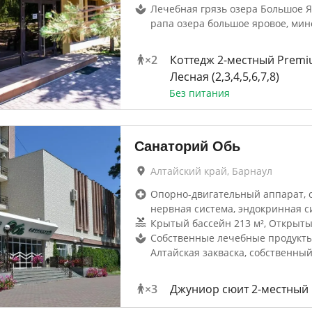
Лечебная грязь озера Большое Я
рапа озера большое яровое, мин
×
2
Коттедж 2-местный Prem
Лесная (2,3,4,5,6,7,8)
Без питания
Санаторий Обь
Алтайский край, Барнаул
Опорно-двигательный аппарат, 
нервная система, эндокринная с
Крытый бассейн 213 м², Открыты
Собственные лечебные продукты
Алтайская закваска, собственны
×
3
Джуниор сюит 2-местный