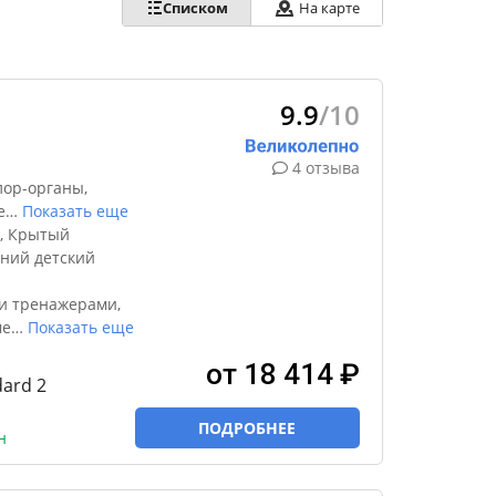
Списком
На карте
9.9
/10
4 отзыва
лор-органы,
е
…
Показать еще
², Крытый
тний детский
и тренажерами,
ме
…
Показать еще
от 18 414 ₽
ard 2
ПОДРОБНЕЕ
н