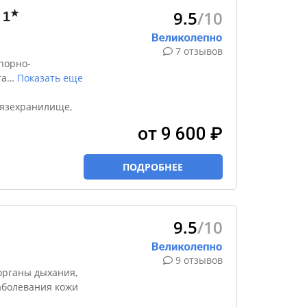
9.5
/10
★
1
7 отзывов
порно-
та
…
Показать еще
рязехранилище,
от 9 600 ₽
ПОДРОБНЕЕ
9.5
/10
9 отзывов
органы дыхания,
заболевания кожи