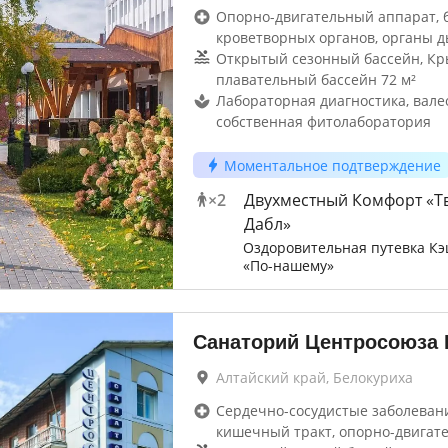
Опорно-двигательный аппарат, 
кроветворных органов, органы д
Открытый сезонный бассейн, К
плавательный бассейн 72 м²
Лабораторная диагностика, вале
собственная фитолаборатория
Моментальное подтверждение
×
2
Двухместный Комфорт «Т
Дабл»
Оздоровительная путевка Кэ
«По-нашему»
Санаторий Центросоюза
Алтайский край, Белокуриха
Сердечно-сосудистые заболевани
кишечный тракт, опорно-двигат