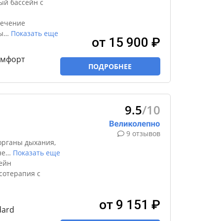
ый бассейн с
лечение
ы
…
Показать еще
от 15 900 ₽
комфорт
ПОДРОБНЕЕ
9.5
/10
9 отзывов
органы дыхания,
не
…
Показать еще
ейн
сотерапия с
от 9 151 ₽
dard