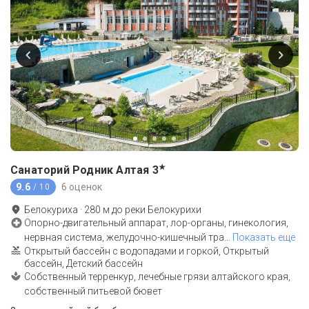
★
Санаторий Родник Алтая
3
9.6
6 оценок
/ 10
Белокуриха
·
280
м до
реки Белокурихи
Опорно-двигательный аппарат, лор-органы, гинекология,
нервная система, желудочно-кишечный тра
…
Показать еще
Открытый бассейн с водопадами и горкой, Открытый
бассейн, Детский бассейн
Собственный терренкур, лечебные грязи алтайского края,
собственный питьевой бювет