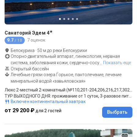
★
Санаторий Эдем
4
9.7
7 оценок
/ 10
Белокуриха
·
50
м до
реки Белокурихи
Опорно-двигательный аппарат, гинекология, нервная
система, заболевания кожи, сердечно-сосу
…
Показать еще
Открытый бассейн
Лечебные грязи озера Горькое, пантолечение, лечение
минеральной водой «завьяловская»
Люкс 2-местный 2-комнатный (№110,201-204,206,216,217,302,305,306,310)
ТУР ВЫХОДНОГО ДНЯ: проживание от 1 суток, 3-разовое питание (шведский стол)
Включен континентальный завтрак
от 29 200 ₽
для 2 гостей
Выбрать