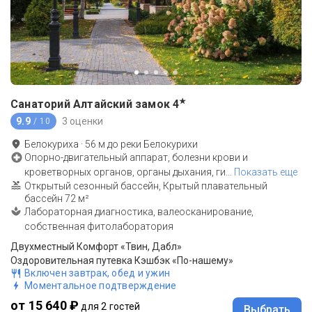
★
Санаторий Алтайский замок
4
9.9
3 оценки
/ 10
Белокуриха
·
56
м до
реки Белокурихи
Опорно-двигательный аппарат, болезни крови и
кроветворных органов, органы дыхания, ги
…
Показать еще
Открытый сезонный бассейн, Крытый плавательный
бассейн 72 м²
Лабораторная диагностика, валеосканирование,
собственная фитолаборатория
Двухместный Комфорт «Твин, Дабл»
Оздоровительная путевка Кэшбэк «По-нашему»
Включен завтрак, обед и ужин
Моментальное подтверждение
от 15 640 ₽
для 2 гостей
Выбрать