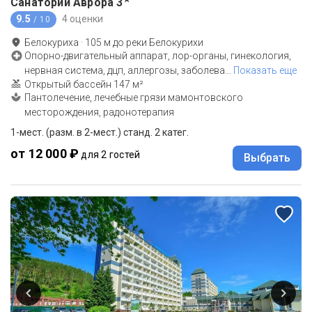
Санаторий Аврора
3
9.5
4 оценки
/ 10
Белокуриха
·
105
м до
реки Белокурихи
Опорно-двигательный аппарат, лор-органы, гинекология,
нервная система, дцп, аллергозы, заболева
…
Показать еще
Открытый бассейн 147 м²
Пантолечение, лечебные грязи мамонтовского
месторождения, радонотерапия
1-мест. (разм. в 2-мест.) станд. 2 катег.
от 12 000 ₽
для 2 гостей
Выбрать