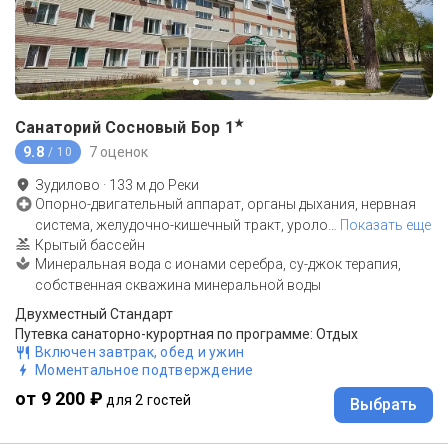
★
Санаторий Сосновый Бор
1
9.8
7 оценок
/ 10
Зудилово
·
133
м до
Реки
Опорно-двигательный аппарат, органы дыхания, нервная
система, желудочно-кишечный тракт, уроло
…
Показать еще
Крытый бассейн
Минеральная вода с ионами серебра, су-джок терапия,
собственная скважина минеральной воды
Двухместный Стандарт
Путевка санаторно-курортная по программе: Отдых
Включен завтрак, обед и ужин
Моментальное подтверждение
от 9 200 ₽
для 2 гостей
Выбрать