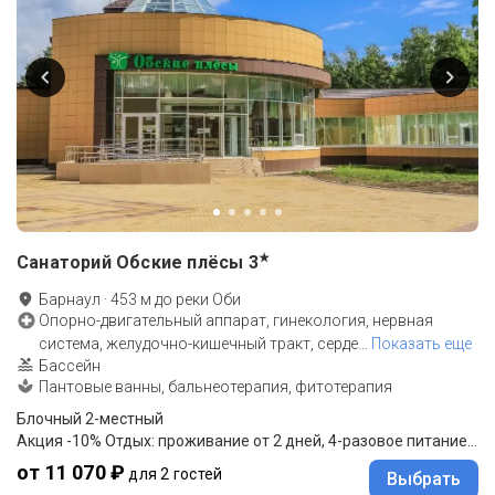
★
Санаторий Обские плёсы
3
Барнаул
·
453
м до
реки Оби
Опорно-двигательный аппарат, гинекология, нервная
система, желудочно-кишечный тракт, серде
…
Показать еще
Бассейн
Пантовые ванны, бальнеотерапия, фитотерапия
Блочный 2-местный
Акция -10% Отдых: проживание от 2 дней, 4-разовое питание "меню-заказ"
от 11 070 ₽
для 2 гостей
Выбрать