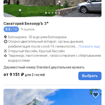
★
Санаторий БелокурЪ
3
9.5
9 оценок
/ 10
Белокуриха
·
30
м до
реки Белокурихи
Опорно-двигательный аппарат, органы дыхания,
реабилитация после covid-19, гинекология,
…
Показать еще
Открытый бассейн, Крытый бассейн
Терренкур, пантолечение , талассотерапия с обертыванием
водорослями
Двухместный номер Standard двуспальная кровать
от 9 151 ₽
для 2 гостей
Выбрать