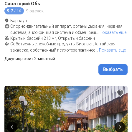
Санаторий Обь
9.7
9 оценок
/ 10
Барнаул
Опорно-двигательный аппарат, органы дыхания, нервная
система, эндокринная система и обмен вещ
…
Показать еще
Крытый бассейн 213 м², Открытый бассейн
Собственные лечебные продукты Биолакт, Алтайская
закваска, собственный психотерапевтичес
…
Показать еще
Джуниор сюит 2-местный
Выбрать