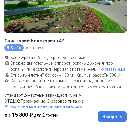
★
Санаторий Белокуриха
4
9.5
6 оценок
/ 10
Белокуриха
·
135
м до
реки Белокурихи
Опорно-двигательный аппарат, органы дыхания, лор-
органы, гинекология, нервная система, жел
…
Показать еще
Открытый летний бассейн 133 м², Крытый бассейн 330 м²
Сильвинитовая спелеокамера, лечение радоновыми
водами, лечебная грязь мамонтовского месторождения
Стандарт 2-местный Твин/Дабл 15 кв.м
ОТДЫХ: Проживание, 3-разовое питание
Включен континентальный завтрак
от 15 800 ₽
для 2 гостей
Выбрать