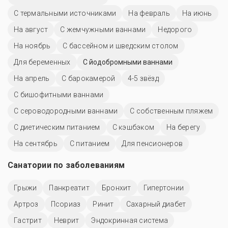
С термальными источниками
На февраль
На июнь
На август
С жемчужными ваннами
Недорого
На ноябрь
С бассейном и шведским столом
Для беременных
С йодобромными ваннами
На апрель
С барокамерой
4-5 звёзд
С бишофитными ваннами
С сероводородными ваннами
С собственным пляжем
С диетическим питанием
С кэшбэком
На берегу
На сентябрь
С питанием
Для пенсионеров
Санатории по заболеваниям
Грыжи
Панкреатит
Бронхит
Гипертонии
Артроз
Псориаз
Ринит
Сахарный диабет
Гастрит
Неврит
Эндокринная система