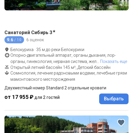
★
Санаторий Сибирь
3
9.6
6 оценок
/ 10
Белокуриха
·
35
м до
реки Белокурихи
Опорно-двигательный аппарат, органы дыхания, лор-
органы, гинекология, нервная система, жел
…
Показать еще
Открытый летний бассейн 145 м², Детский бассейн
Сомнология, лечение радоновыми водами, лечебные грязи
мамонтовского месторождения
Двухместный номер Standard 2 отдельные кровати
от 17 955 ₽
для 2 гостей
Выбрать