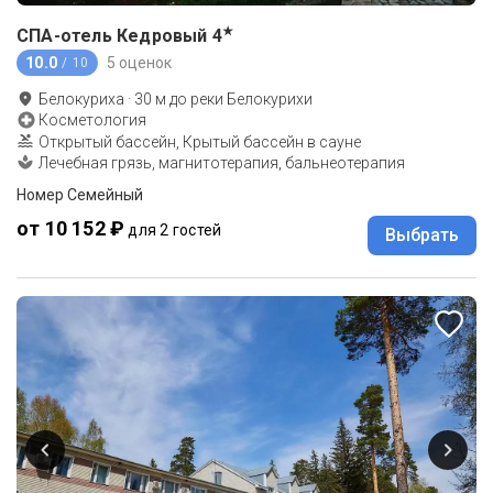
★
СПА-отель Кедровый
4
10.0
5 оценок
/ 10
Белокуриха
·
30
м до
реки Белокурихи
Косметология
Открытый бассейн, Крытый бассейн в сауне
Лечебная грязь, магнитотерапия, бальнеотерапия
Номер Семейный
от 10 152 ₽
для 2 гостей
Выбрать