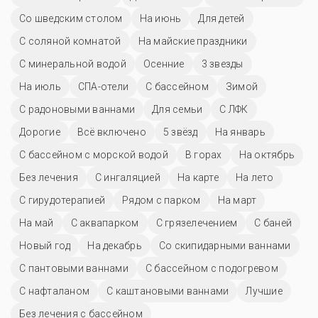
Со шведским столом
На июнь
Для детей
С соляной комнатой
На майские праздники
С минеральной водой
Осенние
3 звезды
На июль
СПА-отели
C бассейном
Зимой
С радоновыми ваннами
Для семьи
С ЛФК
Дорогие
Всё включено
5 звёзд
На январь
С бассейном с морской водой
В горах
На октябрь
Без лечения
С ингаляцией
На карте
На лето
С гирудотерапией
Рядом с парком
На март
На май
С аквапарком
С грязелечением
С баней
Новый год
На декабрь
Со скипидарными ваннами
С пантовыми ваннами
С бассейном с подогревом
С нафталаном
С каштановыми ваннами
Лучшие
Без лечения с бассейном