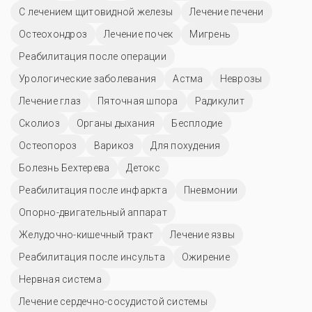
С лечением щитовидной железы
Лечение печени
Остеохондроз
Лечение почек
Мигрень
Реабилитация после операции
Урологические заболевания
Астма
Неврозы
Лечение глаз
Пяточная шпора
Радикулит
Сколиоз
Органы дыхания
Бесплодие
Остеопороз
Варикоз
Для похудения
Болезнь Бехтерева
Детокс
Реабилитация после инфаркта
Пневмонии
Опорно-двигательный аппарат
Желудочно-кишечный тракт
Лечение язвы
Реабилитация после инсульта
Ожирение
Нервная система
Лечение сердечно-сосудистой системы