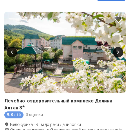
Лечебно-оздоровительный комплекс Долина
★
Алтая
3
9.8
3 оценки
/ 10
Белокуриха
·
81
м до
реки Даниловки
Опорно-двигательный аппарат, реабилитация после covid-