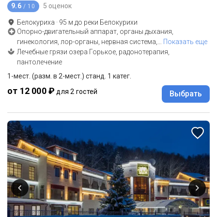
9.6
5 оценок
/ 10
Белокуриха
·
95
м до
реки Белокурихи
Опорно-двигательный аппарат, органы дыхания,
гинекология, лор-органы, нервная система,
…
Показать еще
Лечебные грязи озера Горькое, радонотерапия,
пантолечение
1-мест. (разм. в 2-мест.) станд. 1 катег.
от 12 000 ₽
для 2 гостей
Выбрать