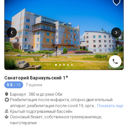
★
Санаторий Барнаульский
1
9.5
7 оценок
/ 10
Барнаул
·
380
м до
реки Оби
Реабилитация после инфаркта, опорно-двигательный
аппарат, реабилитация после covid-19, орга
…
Показать еще
Крытый подогреваемый бассейн
Озоновый бювет, собственное грязехранилище,
пантотерапия