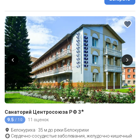
★
Санаторий Центросоюза РФ
3
9.5
11 оценок
/ 10
Белокуриха
·
35
м до
реки Белокурихи
Сердечно-сосудистые заболевания, желудочно-кишечный