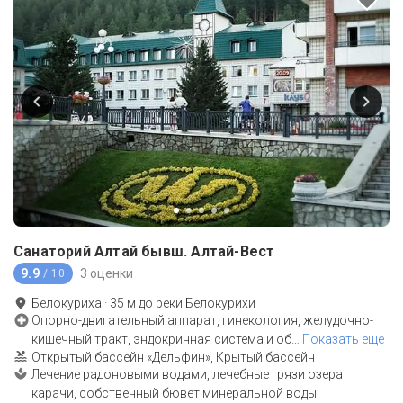
Санаторий Алтай бывш. Алтай-Вест
9.9
3 оценки
/ 10
Белокуриха
·
35
м до
реки Белокурихи
Опорно-двигательный аппарат, гинекология, желудочно-
кишечный тракт, эндокринная система и об
…
Показать еще
Открытый бассейн «Дельфин», Крытый бассейн
Лечение радоновыми водами, лечебные грязи озера
карачи, собственный бювет минеральной воды