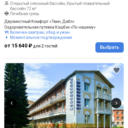
Открытый сезонный бассейн, Крытый плавательный
бассейн 72 м²
Лечебная грязь
Двухместный Комфорт «Твин, Дабл»
Оздоровительная путевка Кэшбэк «По-нашему»
Включен завтрак, обед и ужин
Моментальное подтверждение
от 15 640 ₽
для 2 гостей
Выбрать