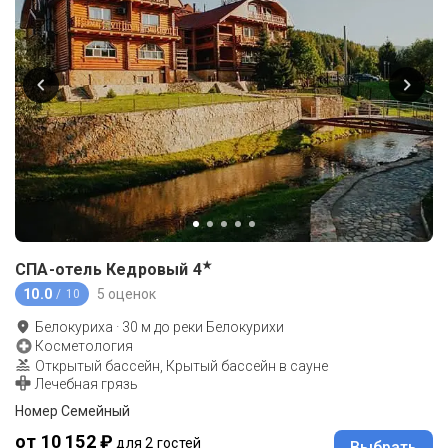
★
СПА-отель Кедровый
4
10.0
5 оценок
/ 10
Белокуриха
·
30
м до
реки Белокурихи
Косметология
Открытый бассейн, Крытый бассейн в сауне
Лечебная грязь
Номер Семейный
от 10 152 ₽
для 2 гостей
Выбрать