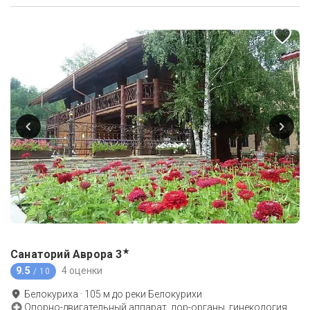
★
Санаторий Аврора
3
9.5
4 оценки
/ 10
Белокуриха
·
105
м до
реки Белокурихи
Опорно-двигательный аппарат, лор-органы, гинекология,