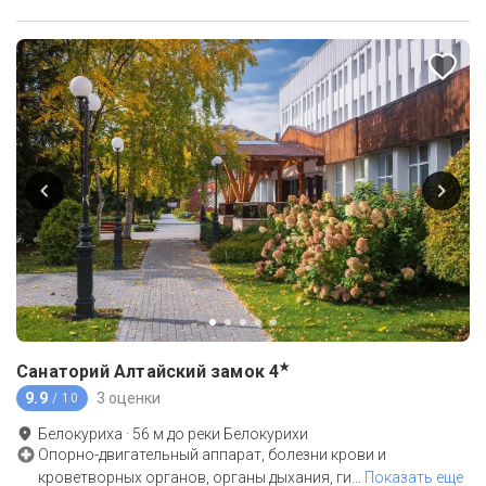
★
Санаторий Алтайский замок
4
9.9
3 оценки
/ 10
Белокуриха
·
56
м до
реки Белокурихи
Опорно-двигательный аппарат, болезни крови и
кроветворных органов, органы дыхания, ги
…
Показать еще