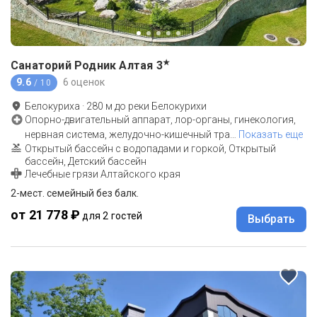
★
Санаторий Родник Алтая
3
9.6
6 оценок
/ 10
Белокуриха
·
280
м до
реки Белокурихи
Опорно-двигательный аппарат, лор-органы, гинекология,
нервная система, желудочно-кишечный тра
…
Показать еще
Открытый бассейн с водопадами и горкой, Открытый
бассейн, Детский бассейн
Лечебные грязи Алтайского края
2-мест. семейный без балк.
от 21 778 ₽
для 2 гостей
Выбрать