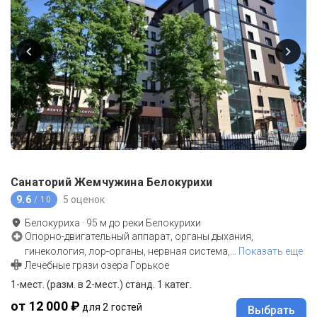
Санаторий Жемчужина Белокурихи
9.6
5 оценок
/ 10
Белокуриха
·
95
м до
реки Белокурихи
Опорно-двигательный аппарат, органы дыхания,
гинекология, лор-органы, нервная система,
…
Показать еще
Лечебные грязи озера Горькое
1-мест. (разм. в 2-мест.) станд. 1 катег.
от 12 000 ₽
для 2 гостей
Выбрать