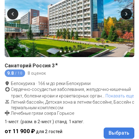
★
Санаторий Россия
3
9.8
8 оценок
/ 10
Белокуриха
·
166
м до
реки Белокурихи
Сердечно-сосудистые заболевания, желудочно-кишечный
тракт, болезни крови и кроветворных орган
…
Показать еще
Летний бассейн, Детская зона в летнем бассейне, Бассейн с
термальным комплексом
Лечебные грязи озера Горькое
1-мест. (разм. в 2-мест.) станд. 1 катег.
от 11 900 ₽
для 2 гостей
Выбрать