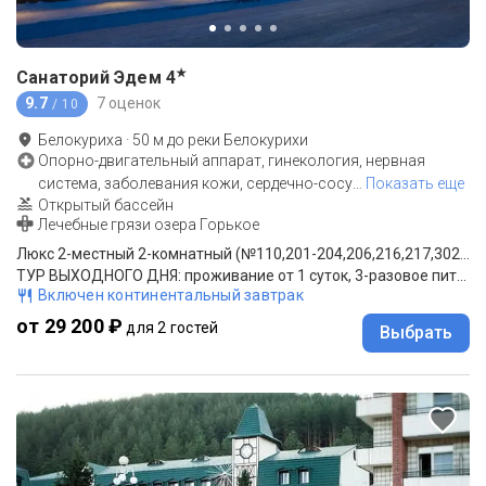
★
Санаторий Эдем
4
9.7
7 оценок
/ 10
Белокуриха
·
50
м до
реки Белокурихи
Опорно-двигательный аппарат, гинекология, нервная
система, заболевания кожи, сердечно-сосу
…
Показать еще
Открытый бассейн
Лечебные грязи озера Горькое
Люкс 2-местный 2-комнатный (№110,201-204,206,216,217,302,305,306,310)
ТУР ВЫХОДНОГО ДНЯ: проживание от 1 суток, 3-разовое питание (шведский стол)
Включен континентальный завтрак
от 29 200 ₽
для 2 гостей
Выбрать