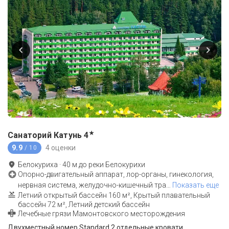
★
Санаторий Катунь
4
9.9
4 оценки
/ 10
Белокуриха
·
40
м до
реки Белокурихи
Опорно-двигательный аппарат, лор-органы, гинекология,
нервная система, желудочно-кишечный тра
…
Показать еще
Летний открытый бассейн 160 м², Крытый плавательный
бассейн 72 м², Летний детский бассейн
Лечебные грязи Мамонтовского месторождения
Двухместный номер Standard 2 отдельные кровати