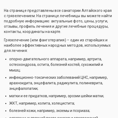
На странице представлены все санатории Алтайского края
с грязелечением. На странице лечебницы вы можете найти
подробную информацию: актуальные фото, цены, услуги,
отзывы, профиль лечения и другие лечебные процедуры,
контакты, координаты на карте.
Грязелечение (или фанготерапия) – один из старейших и
наиболее эффективных народных методов, используемых
для лечения:
опорно-двигательного аппарата, например, артрита,
остеохондроза, остита, болезней костей, сухожилий и
мышц;
инфекционно-токсических заболеваний ЦНС, например,
арахноидита, энцефалита, радикулита, полиневрита,
энцефалопатии;
матки и ее придатков, например, эрозии шейки матки;
ЖКТ, например, колита, холецистита;
болезней кожи, например, экземы и псориаза;
остаточных явлений после ожогов и отморожений.