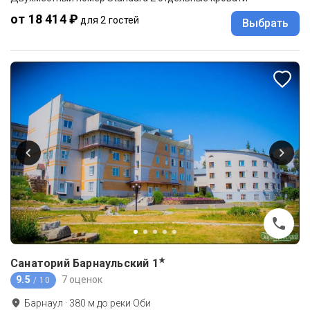
от 18 414 ₽
для 2 гостей
Выбрать
★
Санаторий Барнаульский
1
9.5
7 оценок
/ 10
Барнаул
·
380
м до
реки Оби