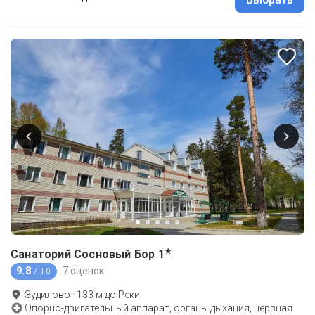
★
Санаторий Сосновый Бор
1
9.8
7 оценок
/ 10
Зудилово
·
133
м до
Реки
Опорно-двигательный аппарат, органы дыхания, нервная