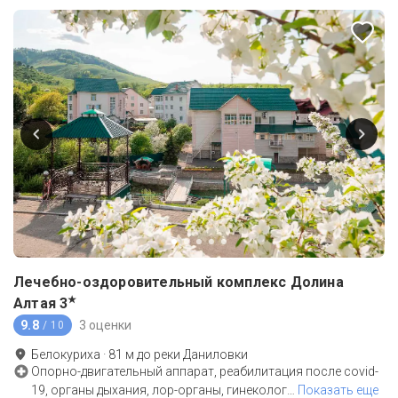
Лечебно-оздоровительный комплекс Долина
★
Алтая
3
9.8
3 оценки
/ 10
Белокуриха
·
81
м до
реки Даниловки
Опорно-двигательный аппарат, реабилитация после covid-
19, органы дыхания, лор-органы, гинеколог
…
Показать еще