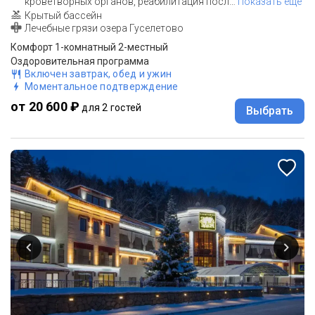
кроветворных органов, реабилитация посл
…
Показать еще
Крытый бассейн
Лечебные грязи озера Гуселетово
Комфорт 1-комнатный 2-местный
Оздоровительная программа
Включен завтрак, обед и ужин
Моментальное подтверждение
от 20 600 ₽
для 2 гостей
Выбрать