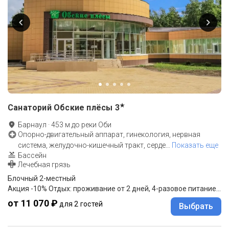
★
Санаторий Обские плёсы
3
Барнаул
·
453
м до
реки Оби
Опорно-двигательный аппарат, гинекология, нервная
система, желудочно-кишечный тракт, серде
…
Показать еще
Бассейн
Лечебная грязь
Блочный 2-местный
Акция -10% Отдых: проживание от 2 дней, 4-разовое питание "меню-заказ"
от 11 070 ₽
для 2 гостей
Выбрать