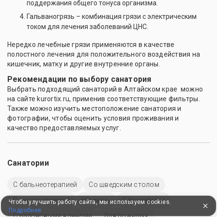
поддержания общего тонуса организма.
Гальваногрязь – комбинация грязи с электрическим
током для лечения заболеваний ЦНС.
Нередко лечебные грязи применяются в качестве
полостного лечения для положительного воздействия на
кишечник, матку и другие внутренние органы.
Рекомендации по выбору санатория
Выбрать подходящий санаторий в Алтайском крае можно
на сайте kurortix.ru, применив соответствующие фильтры.
Также можно изучить местоположение санатория и
фотографии, чтобы оценить условия проживания и
качество предоставляемых услуг.
Санатории
С бальнеотерапией
Со шведским столом
С озонотерапией
На июнь
C бассейном
Чтобы улучшить работу сайта, мы используем cookies.
Подробнее
С радоновыми ваннами
Для пожилых