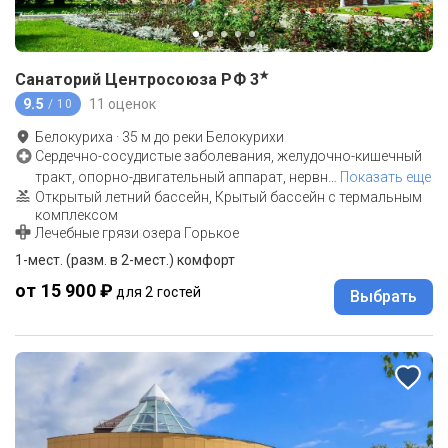
★
Санаторий Центросоюза РФ
3
9.5
11 оценок
/ 10
Белокуриха
·
35
м до
реки Белокурихи
Сердечно-сосудистые заболевания, желудочно-кишечный
тракт, опорно-двигательный аппарат, нервн
…
Показать еще
Открытый летний бассейн, Крытый бассейн с термальным
комплексом
Лечебные грязи озера Горькое
1-мест. (разм. в 2-мест.) комфорт
от 15 900 ₽
для 2 гостей
Выбрать