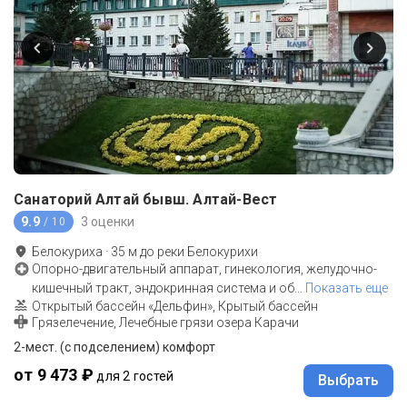
Санаторий Алтай бывш. Алтай-Вест
9.9
3 оценки
/ 10
Белокуриха
·
35
м до
реки Белокурихи
Опорно-двигательный аппарат, гинекология, желудочно-
кишечный тракт, эндокринная система и об
…
Показать еще
Открытый бассейн «Дельфин», Крытый бассейн
Грязелечение, Лечебные грязи озера Карачи
2-мест. (с подселением) комфорт
от 9 473 ₽
для 2 гостей
Выбрать