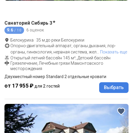
★
Санаторий Сибирь
3
9.6
6 оценок
/ 10
Белокуриха
·
35
м до
реки Белокурихи
Опорно-двигательный аппарат, органы дыхания, лор-
органы, гинекология, нервная система, жел
…
Показать еще
Открытый летний бассейн 145 м², Детский бассейн
Грязелечение, Лечебные грязи Мамонтовского
месторождения
Двухместный номер Standard 2 отдельные кровати
от 17 955 ₽
для 2 гостей
Выбрать