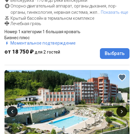
Белокуриха
·
170
м до
реки Белокурихи
Опорно-двигательный аппарат, органы дыхания, лор-
органы, гинекология, нервная система, жел
…
Показать еще
Крытый бассейн в термальном комплексе
Лечебная грязь
Номер 1 категории 1 большая кровать
Бизнес плюс
Моментальное подтверждение
от 18 750 ₽
для 2 гостей
Выбрать