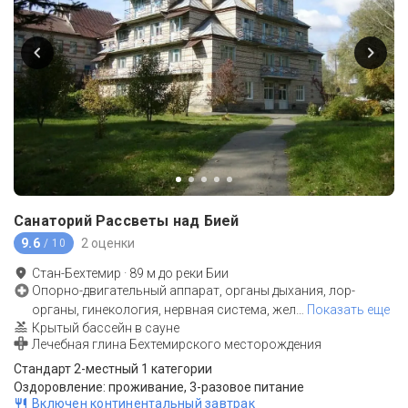
Санаторий Рассветы над Бией
9.6
2 оценки
/ 10
Стан-Бехтемир
·
89
м до
реки Бии
Опорно-двигательный аппарат, органы дыхания, лор-
органы, гинекология, нервная система, жел
…
Показать еще
Крытый бассейн в сауне
Лечебная глина Бехтемирского месторождения
Стандарт 2-местный 1 категории
Оздоровление: проживание, 3-разовое питание
Включен континентальный завтрак