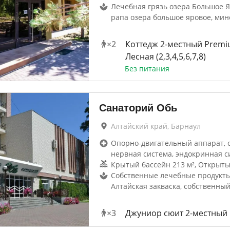
Лечебная грязь озера Большое Я
рапа озера большое яровое, мин
×
2
Коттедж 2-местный Prem
Лесная (2,3,4,5,6,7,8)
Без питания
Санаторий Обь
Алтайский край, Барнаул
Опорно-двигательный аппарат, 
нервная система, эндокринная с
Крытый бассейн 213 м², Открыты
Собственные лечебные продукты
Алтайская закваска, собственны
×
3
Джуниор сюит 2-местный