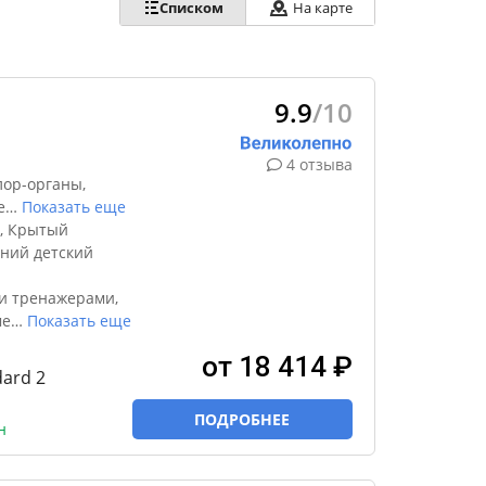
Списком
На карте
9.9
/10
4 отзыва
лор-органы,
е
…
Показать еще
², Крытый
тний детский
и тренажерами,
ме
…
Показать еще
от 18 414 ₽
ard 2
ПОДРОБНЕЕ
н