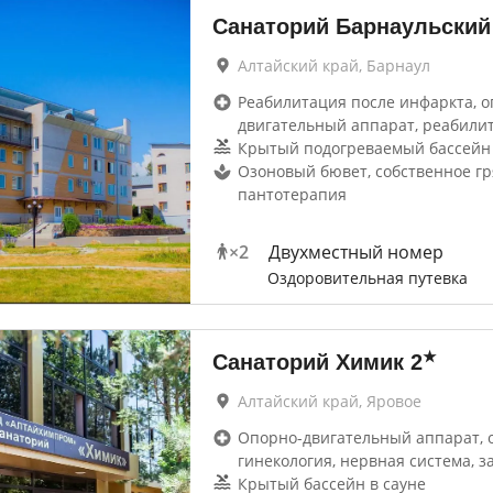
Санаторий Барнаульский
Алтайский край, Барнаул
Реабилитация после инфаркта, о
двигательный аппарат, реабили
Крытый подогреваемый бассейн
Озоновый бювет, собственное г
пантотерапия
×
2
Двухместный номер
Оздоровительная путевка
★
Санаторий Химик
2
Алтайский край, Яровое
Опорно-двигательный аппарат, 
гинекология, нервная система, 
Крытый бассейн в сауне