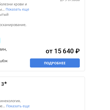
болезни крови и
ы
…
Показать еще
рытый
осканирование,
вин,
от 15 640 ₽
шбэк
ПОДРОБНЕЕ
★
3
инекология,
ше
…
Показать еще