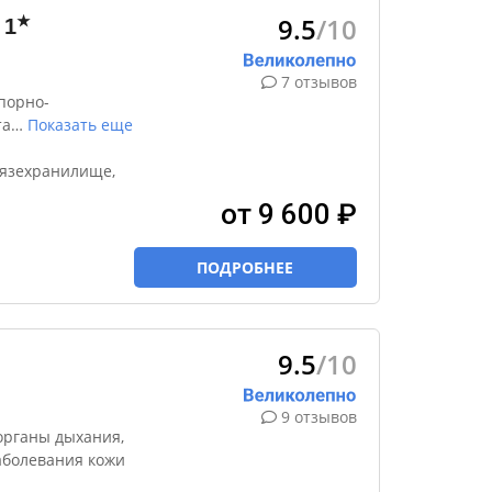
9.5
/10
★
1
7 отзывов
порно-
та
…
Показать еще
рязехранилище,
от 9 600 ₽
ПОДРОБНЕЕ
9.5
/10
9 отзывов
органы дыхания,
заболевания кожи