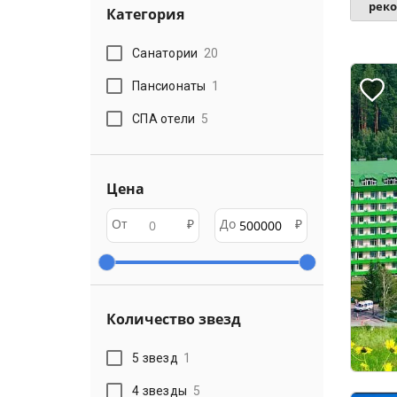
рек
Категория
Санатории
20
Пансионаты
1
СПА отели
5
Цена
От
₽
До
₽
Количество звезд
5 звезд
1
4 звезды
5