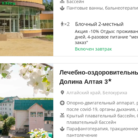
Бассейн
Пантовые ванны, бальнеотерапи
×
2
Блочный 2-местный
Акция -10% Отдых: проживан
дней, 4-разовое питание "ме
заказ"
Включен завтрак
Лечебно-оздоровительн
★
Долина Алтая
3
Алтайский край, Белокуриха
Опорно-двигательный аппарат, 
после covid-19, органы дыхания, 
Крытый плавательный бассейн,
плавательный бассейн
Парафанготерапия, тракционное
пантолечение