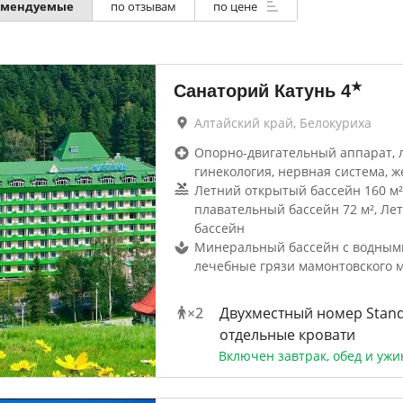
омендуемые
по отзывам
по цене
★
Санаторий Катунь
4
Алтайский край, Белокуриха
Опорно-двигательный аппарат, 
гинекология, нервная система, ж
Летний открытый бассейн 160 м
плавательный бассейн 72 м², Ле
бассейн
Минеральный бассейн с водным
лечебные грязи мамонтовского 
×
2
Двухместный номер Stand
отдельные кровати
Включен завтрак, обед и ужи