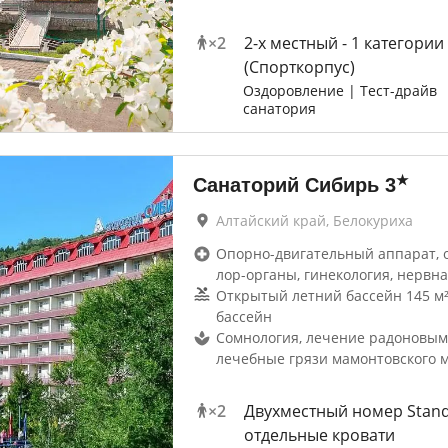
×
2
2-x местный - 1 категории
(Спорткорпус)
Оздоровление | Тест-драйв
санатория
★
Санаторий Сибирь
3
Алтайский край, Белокуриха
Опорно-двигательный аппарат, 
лор-органы, гинекология, нервна
Открытый летний бассейн 145 м²
бассейн
Сомнология, лечение радоновым
лечебные грязи мамонтовского 
×
2
Двухместный номер Stand
отдельные кровати