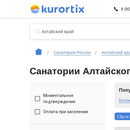
8 (8
Санатории России
Алтайский кр
Санатории Алтайског
Попу
Моментальное
Бело
подтверждение
Оплата при заселении
Сброс