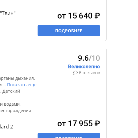
 "Твин"
от 15 640 ₽
ПОДРОБНЕЕ
9.6
/10
6 отзывов
органы дыхания,
я
…
Показать еще
, Детский
и водами,
месторождения
от 17 955 ₽
ard 2