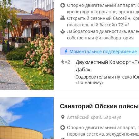
Опорно-двигательный аппарат, 
кроветворных органов, органы д
Открытый сезонный бассейн, К
плавательный бассейн 72 м²
Лабораторная диагностика, вале
собственная фитолаборатория
Моментальное подтверждение
×
2
Двухместный Комфорт «Т
Дабл»
Оздоровительная путевка Кэ
«По-нашему»
Санаторий Обские плёсы
Алтайский край, Барнаул
Опорно-двигательный аппарат, г
нервная система, желудочно-ки