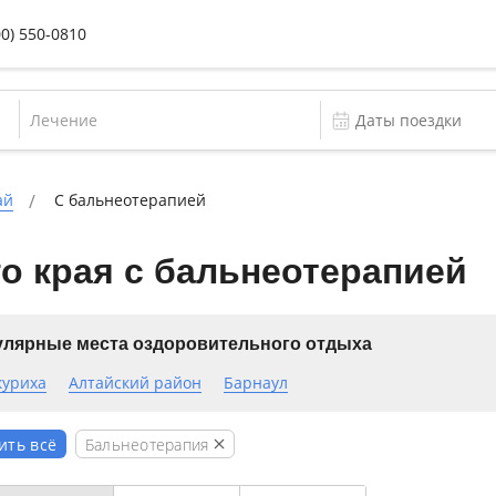
00) 550-0810
Лечение
ай
С бальнеотерапией
о края с бальнеотерапией
лярные места оздоровительного отдыха
куриха
Алтайский район
Барнаул
Бальнеотерапия
ить всё