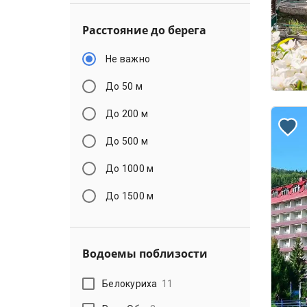
Расстояние до берега
Не важно
До 50 м
До 200 м
До 500 м
До 1000 м
До 1500 м
Водоемы поблизости
Белокуриха
11