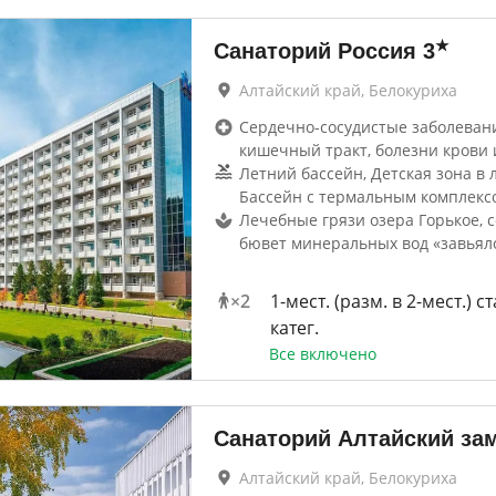
★
Санаторий Россия
3
Алтайский край, Белокуриха
Сердечно-сосудистые заболевани
кишечный тракт, болезни крови 
Летний бассейн, Детская зона в 
Бассейн с термальным комплекс
Лечебные грязи озера Горькое, 
бювет минеральных вод «завьял
×
2
1-мест. (разм. в 2-мест.) ст
катег.
Все включено
Санаторий Алтайский за
Алтайский край, Белокуриха