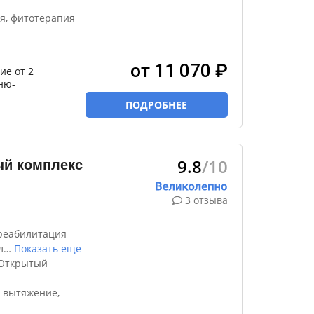
я, фитотерапия
от 11 070 ₽
ие от 2
ню-
ПОДРОБНЕЕ
9.8
/10
ый комплекс
3 отзыва
реабилитация
л
…
Показать еще
 Открытый
 вытяжение,