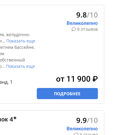
9.8
/10
8 отзывов
я, желудочно-
и
…
Показать еще
летнем бассейне,
ом
собственный
о
…
Показать еще
от 11 900 ₽
анд. 1
ПОДРОБНЕЕ
9.9
/10
★
мок
4
3 отзыва