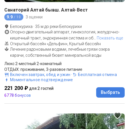
Санаторий Алтай бывш. Алтай-Вест
9.9
3 оценки
/ 10
Белокуриха
·
35
м до
реки Белокурихи
Опорно-двигательный аппарат, гинекология, желудочно-
кишечный тракт, эндокринная система и об
…
Показать еще
Открытый бассейн «Дельфин», Крытый бассейн
Лечение радоновыми водами, лечебные грязи озера
карачи, собственный бювет минеральной воды
Люкс 2-местный 2-комнатный
ОТДЫХ: проживание, 3-разовое питание
Включен завтрак, обед и ужин
·
Бесплатная отмена
Моментальное подтверждение
221 200 ₽
для 2 гостей
Выбрать
6778 бонусов