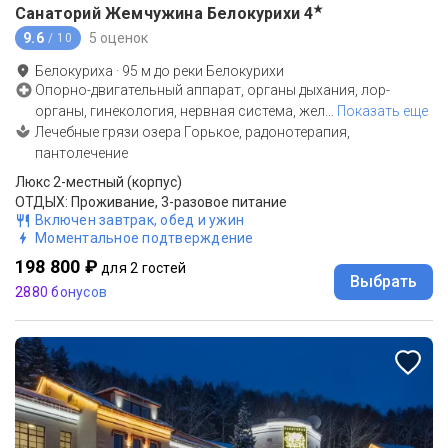
★
Санаторий Жемчужина Белокурихи
4
9.6
5 оценок
/ 10
Белокуриха
·
95
м до
реки Белокурихи
Опорно-двигательный аппарат, органы дыхания, лор-
органы, гинекология, нервная система, жел
…
Показать еще
Лечебные грязи озера Горькое, радонотерапия,
пантолечение
Люкс 2-местный (корпус)
ОТДЫХ: Проживание, 3-разовое питание
Включен завтрак, обед и ужин
Моментальное подтверждение
198 800 ₽
для 2 гостей
Выбрать
2880 бонусов