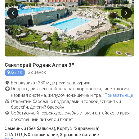
★
Санаторий Родник Алтая
3
9.6
6 оценок
/ 10
Белокуриха
·
280
м до
реки Белокурихи
Опорно-двигательный аппарат, лор-органы, гинекология,
нервная система, желудочно-кишечный тра
…
Показать еще
Открытый бассейн с водопадами и горкой, Открытый
бассейн, Детский бассейн
Собственный терренкур, лечебные грязи алтайского края,
собственный питьевой бювет
Семейный (без балкона), Корпус: "Здравница"
СПА-ОТДЫХ: проживание, 3-разовое питание