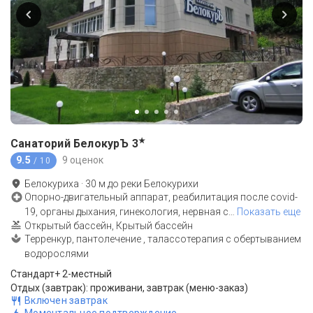
★
Санаторий БелокурЪ
3
9.5
9 оценок
/ 10
Белокуриха
·
30
м до
реки Белокурихи
Опорно-двигательный аппарат, реабилитация после covid-
19, органы дыхания, гинекология, нервная с
…
Показать еще
Открытый бассейн, Крытый бассейн
Терренкур, пантолечение , талассотерапия с обертыванием
водорослями
Стандарт+ 2-местный
Отдых (завтрак): проживани, завтрак (меню-заказ)
Включен завтрак
Моментальное подтверждение