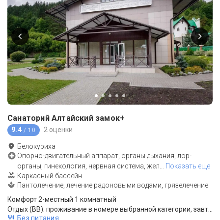
Санаторий Алтайский замок+
9.4
2 оценки
/ 10
Белокуриха
Опорно-двигательный аппарат, органы дыхания, лор-
органы, гинекология, нервная система, жел
…
Показать еще
Каркасный бассейн
Пантолечение, лечение радоновыми водами, грязелечение
Комфорт 2-местный 1 комнатный
Отдых (BB): проживание в номере выбранной категории, завтрак "шведский стол".
Без питания