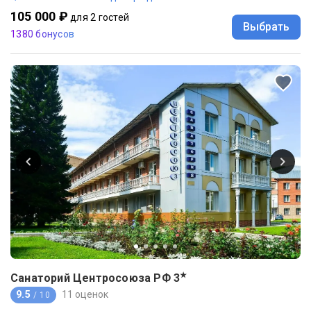
105 000 ₽
для 2 гостей
Выбрать
1380 бонусов
★
Санаторий Центросоюза РФ
3
9.5
11 оценок
/ 10