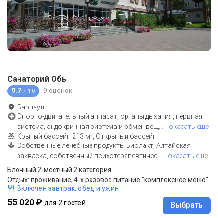
Санаторий Обь
9.7
9 оценок
/ 10
Барнаул
Опорно-двигательный аппарат, органы дыхания, нервная
система, эндокринная система и обмен вещ
…
Показать еще
Крытый бассейн 213 м², Открытый бассейн
Собственные лечебные продукты Биолакт, Алтайская
закваска, собственный психотерапевтичес
…
Показать еще
Блочный 2-местный 2 категория
Отдых: проживание, 4-х разовое питание "комплексное меню"
Включен завтрак, обед и ужин
55 020 ₽
для 2 гостей
Выбрать