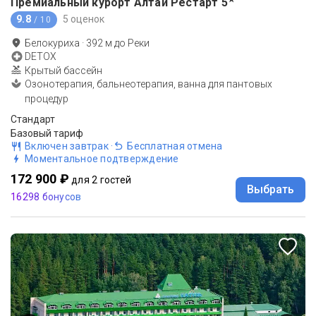
Премиальный курорт Алтай Рестарт
5
9.8
5 оценок
/ 10
Белокуриха
·
392
м до
Реки
DETOX
Крытый бассейн
Озонотерапия, бальнеотерапия, ванна для пантовых
процедур
Стандарт
Базовый тариф
Включен завтрак
·
Бесплатная отмена
Моментальное подтверждение
172 900 ₽
для 2 гостей
Выбрать
16298 бонусов