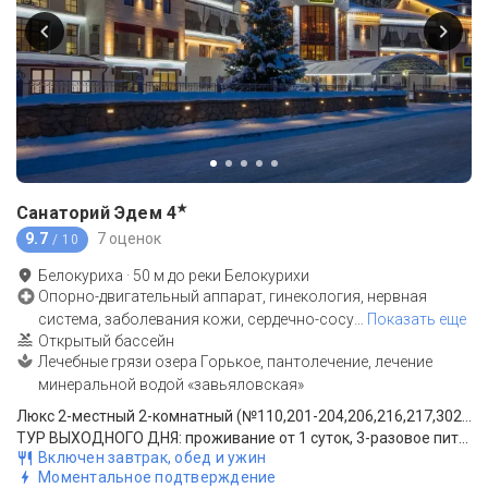
★
Санаторий Эдем
4
9.7
7 оценок
/ 10
Белокуриха
·
50
м до
реки Белокурихи
Опорно-двигательный аппарат, гинекология, нервная
система, заболевания кожи, сердечно-сосу
…
Показать еще
Открытый бассейн
Лечебные грязи озера Горькое, пантолечение, лечение
минеральной водой «завьяловская»
Люкс 2-местный 2-комнатный (№110,201-204,206,216,217,302,305,306,310)
ТУР ВЫХОДНОГО ДНЯ: проживание от 1 суток, 3-разовое питание (шведский стол)
Включен завтрак, обед и ужин
Моментальное подтверждение