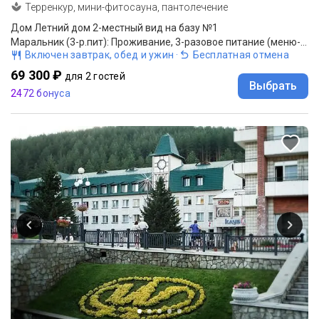
Терренкур, мини-фитосауна, пантолечение
Дом Летний дом 2-местный вид на базу №1
Маральник (3-р.пит): Проживание, 3-разовое питание (меню-заказ)
Включен завтрак, обед и ужин
·
Бесплатная отмена
69 300 ₽
для 2 гостей
Выбрать
2472 бонуса