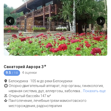
★
Санаторий Аврора
3
9.5
4 оценки
/ 10
Белокуриха
·
105
м до
реки Белокурихи
Опорно-двигательный аппарат, лор-органы, гинекология,
нервная система, дцп, аллергозы, заболева
…
Показать еще
Открытый бассейн 147 м²
Пантолечение, лечебные грязи мамонтовского
месторождения, радонотерапия