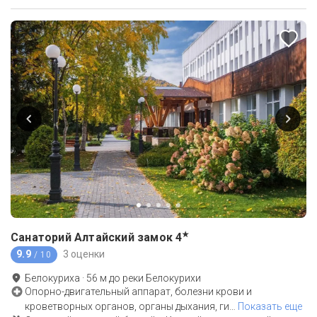
★
Санаторий Алтайский замок
4
9.9
3 оценки
/ 10
Белокуриха
·
56
м до
реки Белокурихи
Опорно-двигательный аппарат, болезни крови и
кроветворных органов, органы дыхания, ги
…
Показать еще