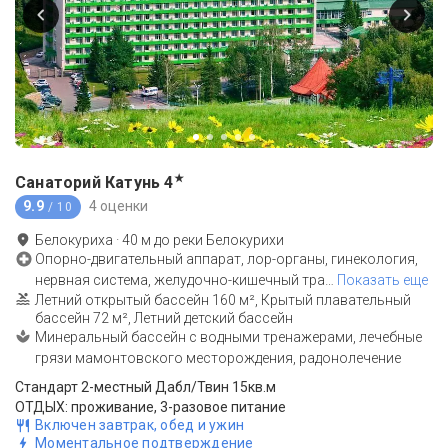
★
Санаторий Катунь
4
9.9
4 оценки
/ 10
Белокуриха
·
40
м до
реки Белокурихи
Опорно-двигательный аппарат, лор-органы, гинекология,
нервная система, желудочно-кишечный тра
…
Показать еще
Летний открытый бассейн 160 м², Крытый плавательный
бассейн 72 м², Летний детский бассейн
Минеральный бассейн с водными тренажерами, лечебные
грязи мамонтовского месторождения, радонолечение
Стандарт 2-местный Дабл/Твин 15кв.м
ОТДЫХ: проживание, 3-разовое питание
Включен завтрак, обед и ужин
Моментальное подтверждение