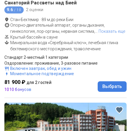
Санаторий Рассветы над Бией
9.6
2 оценки
/ 10
Стан-Бехтемир
·
89
м до
реки Бии
Опорно-двигательный аппарат, органы дыхания,
гинекология, лор-органы, нервная система,
…
Показать еще
Крытый бассейн в сауне
Минеральная вода «Серебряный ключ», лечебная глина
бехтемирского месторождения, траволечение
Стандарт 2-местный 1 категории
Оздоровление: проживание, 3-разовое питание
Включен завтрак, обед и ужин
Моментальное подтверждение
81 900 ₽
для 2 гостей
Выбрать
1010 бонусов