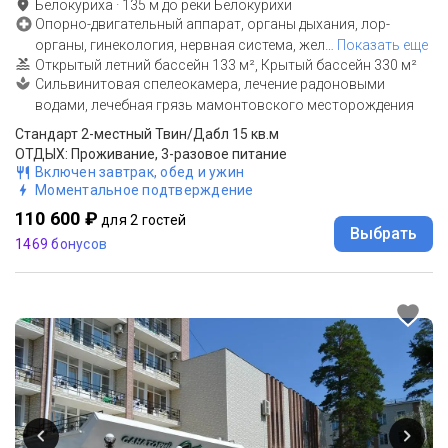
Белокуриха
·
135
м до
реки Белокурихи
Опорно-двигательный аппарат, органы дыхания, лор-
органы, гинекология, нервная система, жел
…
Показать еще
Открытый летний бассейн 133 м², Крытый бассейн 330 м²
Сильвинитовая спелеокамера, лечение радоновыми
водами, лечебная грязь мамонтовского месторождения
Стандарт 2-местный Твин/Дабл 15 кв.м
ОТДЫХ: Проживание, 3-разовое питание
Включен завтрак, обед и ужин
Моментальное подтверждение
110 600 ₽
для 2 гостей
Выбрать
1469 бонусов