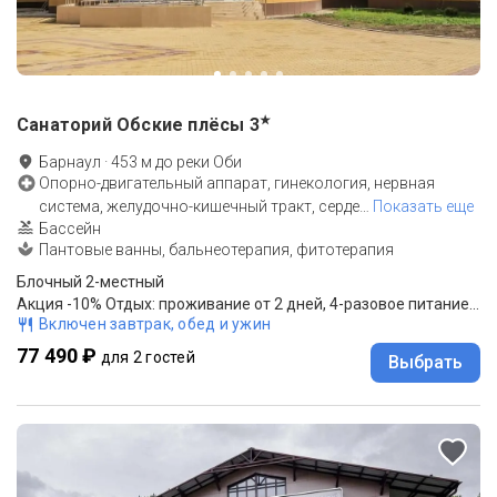
★
Санаторий Обские плёсы
3
Барнаул
·
453
м до
реки Оби
Опорно-двигательный аппарат, гинекология, нервная
система, желудочно-кишечный тракт, серде
…
Показать еще
Бассейн
Пантовые ванны, бальнеотерапия, фитотерапия
Блочный 2-местный
Акция -10% Отдых: проживание от 2 дней, 4-разовое питание "меню-заказ"
Включен завтрак, обед и ужин
77 490 ₽
для 2 гостей
Выбрать