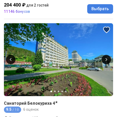
204 400 ₽
для 2 гостей
Выбрать
11146 бонусов
★
Санаторий Белокуриха
4
9.5
6 оценок
/ 10