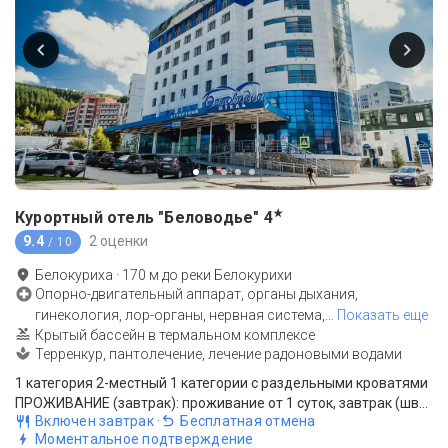
★
Курортный отель "Беловодье"
4
9.4
2 оценки
/ 10
Белокуриха
·
170
м до
реки Белокурихи
Опорно-двигательный аппарат, органы дыхания,
гинекология, лор-органы, нервная система,
…
Показать еще
Крытый бассейн в термальном комплексе
Терренкур, пантолечение, лечение радоновыми водами
1 категория 2-местный 1 категории с раздельными кроватями
ПРОЖИВАНИЕ (завтрак): проживание от 1 суток, завтрак (шведский стол в высокий сезон/комплексное питание в низкий сезон)
Включен завтрак
·
Бесплатная отмена
Моментальное подтверждение