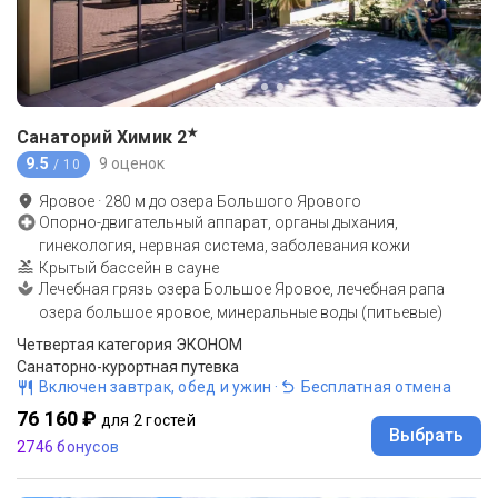
★
Санаторий Химик
2
9.5
9 оценок
/ 10
Яровое
·
280
м до
озера Большого Ярового
Опорно-двигательный аппарат, органы дыхания,
гинекология, нервная система, заболевания кожи
Крытый бассейн в сауне
Лечебная грязь озера Большое Яровое, лечебная рапа
озера большое яровое, минеральные воды (питьевые)
Четвертая категория ЭКОНОМ
Санаторно-курортная путевка
Включен завтрак, обед и ужин
·
Бесплатная отмена
76 160 ₽
для 2 гостей
Выбрать
2746 бонусов