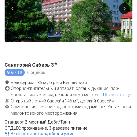
★
Санаторий Сибирь
3
9.6
6 оценок
/ 10
Белокуриха
·
35
м до
реки Белокурихи
Опорно-двигательный аппарат, органы дыхания, лор-
органы, гинекология, нервная система, жел
…
Показать еще
Открытый летний бассейн 145 м², Детский бассейн
Сомнология, лечение радоновыми водами, лечебные грязи
мамонтовского месторождения
Стандарт 2-местный Дабл/Твин
ОТДЫХ: проживание, 3-разовое питание
Включен завтрак, обед и ужин