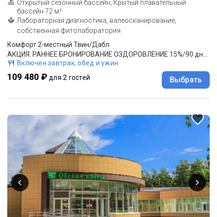
Открытый сезонный бассейн, Крытый плавательный
бассейн 72 м²
Лабораторная диагностика, валеосканирование,
собственная фитолаборатория
Комфорт 2-местный Твин/Дабл
АКЦИЯ: РАННЕЕ БРОНИРОВАНИЕ ОЗДОРОВЛЕНИЕ 15%/90 дней: проживание от 5 дней, 3-разовое питание (шведский стол), оздоровительные процедуры по назначению врача. (Скидка 15% предоставляется при бронировании за 90 дней до заезда)
Включен завтрак, обед и ужин
109 480 ₽
для 2 гостей
Выбрать