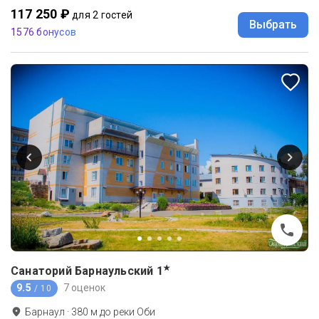
117 250 ₽
для 2 гостей
Выбрать
1576 бонусов
★
Санаторий Барнаульский
1
9.5
7 оценок
/ 10
Барнаул
·
380
м до
реки Оби