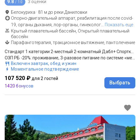
9.8
3 оценки
/ 10
Белокуриха
·
81
м до
реки Даниловки
Опорно-двигательный аппарат, реабилитация после covid-
19, органы дыхания, лор-органы, гинеколог
…
Показать еще
Крытый плавательный бассейн, Открытый плавательный
бассейн
Парафанготерапия, тракционное вытяжение, пантолечение
Стандарт 1 категории 2-местный 2-комнатный Дабл+ Спорткорпус
ОЗП РБ -20%: проживание, 3-разовое питание по системе «меню-заказ» с элементами шведского стола, оздороительные процедуры.
Включен завтрак, обед и ужин
Моментальное подтверждение
107 520 ₽
для 2 гостей
Выбрать
1420 бонусов