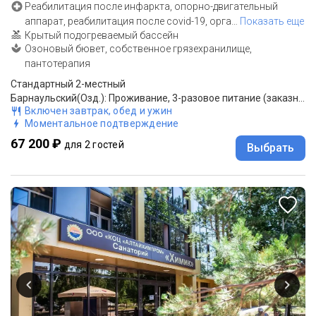
Реабилитация после инфаркта, опорно-двигательный
аппарат, реабилитация после covid-19, орга
…
Показать еще
Крытый подогреваемый бассейн
Озоновый бювет, собственное грязехранилище,
пантотерапия
Стандартный 2-местный
Барнаульский(Озд.): Проживание, 3-разовое питание (заказное меню), оздоровление
Включен завтрак, обед и ужин
Моментальное подтверждение
67 200 ₽
для 2 гостей
Выбрать