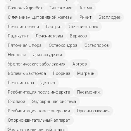
Сахарный диабет
Гипертонии
Астма
С лечением щитовидной железы
Ринит
Бесплодие
Лечение печени
Гастрит
Лечение почек
Радикулит
Лечение язвы
Варикоз
Пяточная шпора
Остеохондроз
Остеопороз
Неврозы
Для похудения
Урологические заболевания
Артроз
Болезнь Бехтерева
Псориаз
Мигрень
Лечение глаз
Детокс
Реабилитация после инфаркта
Пневмонии
Сколиоз
Эндокринная система
Реабилитация после операции
Органы дыхания
Опорно-двигательный аппарат
Желудочно-кишечный тракт