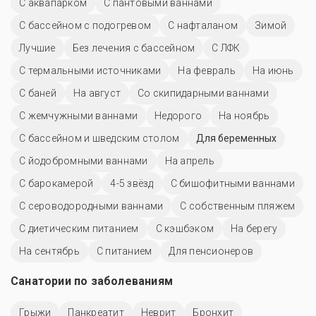
С аквапарком
С пантовыми ваннами
С бассейном с подогревом
С нафталаном
Зимой
Лучшие
Без лечения с бассейном
С ЛФК
С термальными источниками
На февраль
На июнь
С баней
На август
Со скипидарными ваннами
С жемчужными ваннами
Недорого
На ноябрь
С бассейном и шведским столом
Для беременных
С йодобромными ваннами
На апрель
С барокамерой
4-5 звёзд
С бишофитными ваннами
С сероводородными ваннами
С собственным пляжем
С диетическим питанием
С кэшбэком
На берегу
На сентябрь
С питанием
Для пенсионеров
Санатории по заболеваниям
Грыжи
Панкреатит
Неврит
Бронхит