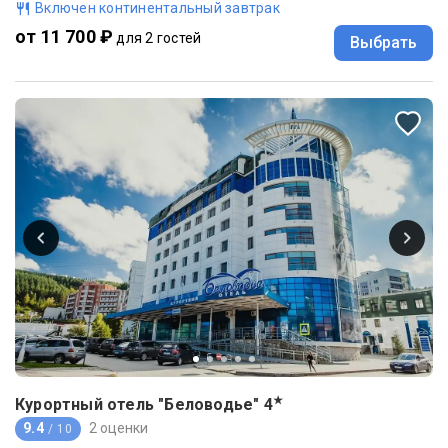
Включен континентальный завтрак
от 11 700 ₽
для 2 гостей
Выбрать
★
Курортный отель "Беловодье"
4
9.4
2 оценки
/ 10