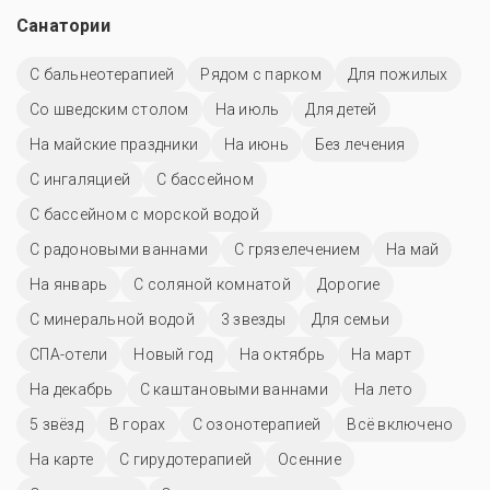
Санатории
С бальнеотерапией
Рядом с парком
Для пожилых
Со шведским столом
На июль
Для детей
На майские праздники
На июнь
Без лечения
С ингаляцией
C бассейном
С бассейном с морской водой
С радоновыми ваннами
С грязелечением
На май
На январь
С соляной комнатой
Дорогие
С минеральной водой
3 звезды
Для семьи
СПА-отели
Новый год
На октябрь
На март
На декабрь
С каштановыми ваннами
На лето
5 звёзд
В горах
С озонотерапией
Всё включено
На карте
С гирудотерапией
Осенние