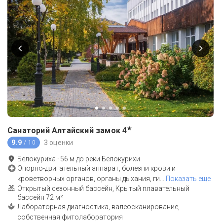
★
Санаторий Алтайский замок
4
9.9
3 оценки
/ 10
Белокуриха
·
56
м до
реки Белокурихи
Опорно-двигательный аппарат, болезни крови и
кроветворных органов, органы дыхания, ги
…
Показать еще
Открытый сезонный бассейн, Крытый плавательный
бассейн 72 м²
Лабораторная диагностика, валеосканирование,
собственная фитолаборатория