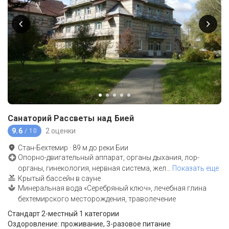
Санаторий Рассветы над Бией
9.6
2 оценки
/ 10
Стан-Бехтемир
·
89
м до
реки Бии
Опорно-двигательный аппарат, органы дыхания, лор-
органы, гинекология, нервная система, жел
…
Показать еще
Крытый бассейн в сауне
Минеральная вода «Серебряный ключ», лечебная глина
бехтемирского месторождения, траволечение
Стандарт 2-местный 1 категории
Оздоровление: проживание, 3-разовое питание