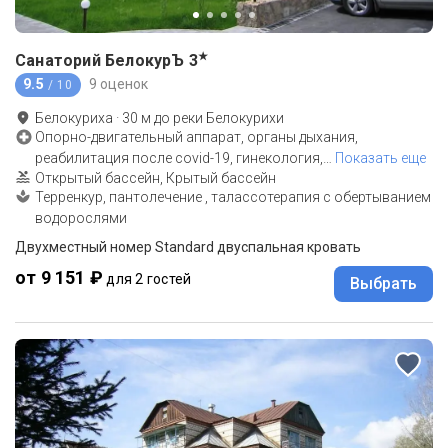
★
Санаторий БелокурЪ
3
9.5
9 оценок
/ 10
Белокуриха
·
30
м до
реки Белокурихи
Опорно-двигательный аппарат, органы дыхания,
реабилитация после covid-19, гинекология,
…
Показать еще
Открытый бассейн, Крытый бассейн
Терренкур, пантолечение , талассотерапия с обертыванием
водорослями
Двухместный номер Standard двуспальная кровать
от 9 151 ₽
для 2 гостей
Выбрать