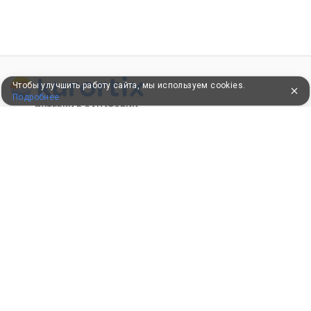
Чтобы улучшить работу сайта, мы используем cookies.
Подробнее
ПУТЕВКИ В САНАТОРИИ
КОНСУЛЬТАЦИИ ПО ТЕЛЕФОНУ
8 (800) 550-0810
Бесплатно по России
КЛИЕНТАМ
Как забронировать
Как оплатить
Бонусная программа
Акции