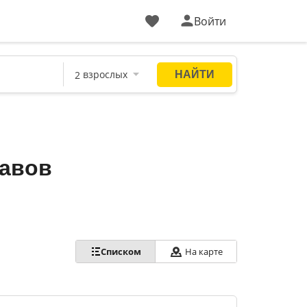
Войти
тавов
Списком
На карте