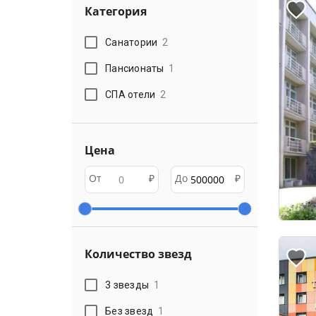
Категория
Санатории
2
Пансионаты
1
СПА отели
2
Цена
От
₽
До
₽
Количество звезд
3 звезды
1
Без звезд
1