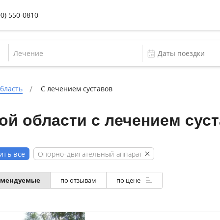
00) 550-0810
Лечение
бласть
С лечением суставов
й области с лечением сус
Опорно-двигательный аппарат
ить всё
омендуемые
по отзывам
по цене