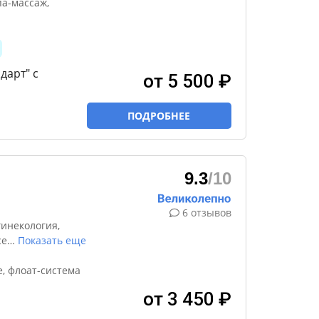
па-массаж,
дарт" с
от 5 500 ₽
ПОДРОБНЕЕ
9.3
/10
6 отзывов
инекология,
се
…
Показать еще
, флоат-система
от 3 450 ₽