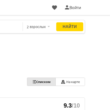
Войти
Списком
На карте
9.3
/10