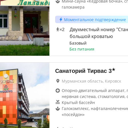
Мини-сауна «Кедровая бочка», с
галокамера
Моментальное подтверждение
Двухместный номер "Стан
×
2
большой кроватью
Базовый
Без питания
★
Санаторий Тирвас
3
Мурманская область, Кировск
Опорно-двигательный аппарат, г
нервная система, стоматология, 
Крытый бассейн
Галокомплекс, нафталанолечение
«посейдон»