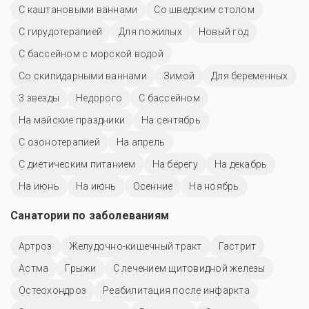
С каштановыми ваннами
Со шведским столом
С гирудотерапией
Для пожилых
Новый год
С бассейном с морской водой
Со скипидарными ваннами
Зимой
Для беременных
3 звезды
Недорого
C бассейном
На майские праздники
На сентябрь
С озонотерапией
На апрель
С диетическим питанием
На берегу
На декабрь
На июнь
На июнь
Осенние
На ноябрь
Санатории по заболеваниям
Артроз
Желудочно-кишечный тракт
Гастрит
Астма
Грыжи
С лечением щитовидной железы
Остеохондроз
Реабилитация после инфаркта