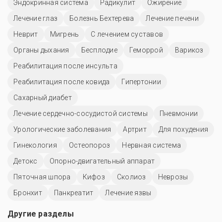
Эндокринная система
Радикулит
Ожирение
Лечение глаз
Болезнь Бехтерева
Лечение печени
Неврит
Мигрень
С лечением суставов
Органы дыхания
Бесплодие
Геморрой
Варикоз
Реабилитация после инсульта
Реабилитация после ковида
Гипертонии
Сахарный диабет
Лечение сердечно-сосудистой системы
Пневмонии
Урологические заболевания
Артрит
Для похудения
Гинекология
Остеопороз
Нервная система
Детокс
Опорно-двигательный аппарат
Пяточная шпора
Кифоз
Сколиоз
Неврозы
Бронхит
Панкреатит
Лечение язвы
Другие разделы