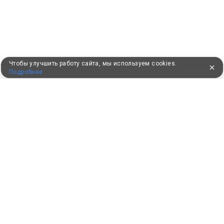
Чтобы улучшить работу сайта, мы используем cookies.
Подробнее
ПУТЕВКИ В САНАТОРИИ
КОНСУЛЬТАЦИИ ПО ТЕЛЕФОНУ
8 (800) 550-0810
Бесплатно по России
КЛИЕНТАМ
Как забронировать
Как оплатить