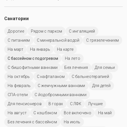
Санатории
Дорогие
Рядом с парком
С ингаляцией
С питанием
С минеральной водой
С грязелечением
На март
На январь
На карте
С бассейном с подогревом
На лето
С бишофитными ваннами
Без лечения
Для семьи
На октябрь
С нафталаном
С бальнеотерапией
На февраль
С жемчужными ваннами
Для детей
СПА-отели
С йодобромными ваннами
Для пенсионеров
В горах
С ЛФК
Лучшие
На август
С кэшбэком
Всё включено
На май
Без лечения с бассейном
На июль