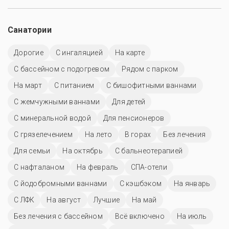
Санатории
Дорогие
С ингаляцией
На карте
С бассейном с подогревом
Рядом с парком
На март
С питанием
С бишофитными ваннами
С жемчужными ваннами
Для детей
С минеральной водой
Для пенсионеров
С грязелечением
На лето
В горах
Без лечения
Для семьи
На октябрь
С бальнеотерапией
С нафталаном
На февраль
СПА-отели
С йодобромными ваннами
С кэшбэком
На январь
С ЛФК
На август
Лучшие
На май
Без лечения с бассейном
Всё включено
На июль