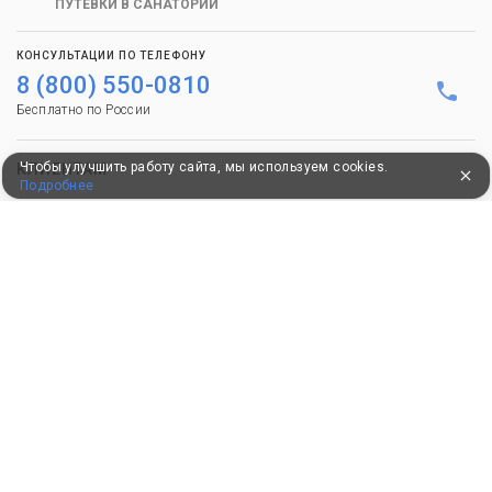
ПУТЕВКИ В САНАТОРИИ
КОНСУЛЬТАЦИИ ПО ТЕЛЕФОНУ
8 (800) 550-0810
Бесплатно по России
Чтобы улучшить работу сайта, мы используем cookies.
КЛИЕНТАМ
Подробнее
Как забронировать
Как оплатить
Бонусная программа
Акции
Пользовательское соглашение
Политика конфиденциальности
Контакты
СОТРУДНИЧЕСТВО