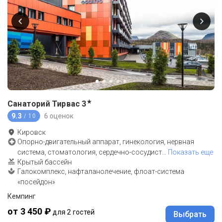
★
Санаторий Тирвас
3
9.3
6 оценок
/ 10
Кировск
Опорно-двигательный аппарат, гинекология, нервная
система, стоматология, сердечно-сосудист
…
Показать еще
Крытый бассейн
Галокомплекс, нафталанолечение, флоат-система
«посейдон»
Кемпинг
от 3 450 ₽
для 2 гостей
Выбрать