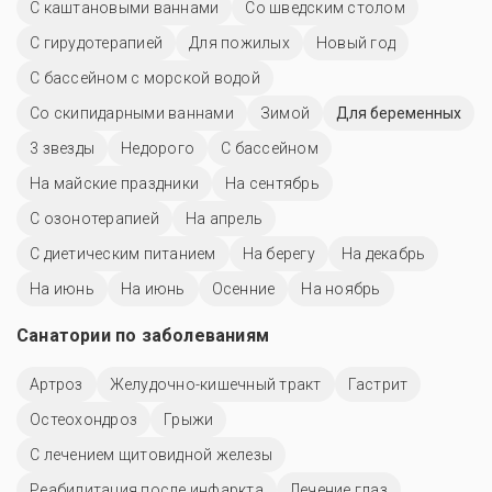
С каштановыми ваннами
Со шведским столом
С гирудотерапией
Для пожилых
Новый год
С бассейном с морской водой
Со скипидарными ваннами
Зимой
Для беременных
3 звезды
Недорого
C бассейном
На майские праздники
На сентябрь
С озонотерапией
На апрель
С диетическим питанием
На берегу
На декабрь
На июнь
На июнь
Осенние
На ноябрь
Санатории по заболеваниям
Артроз
Желудочно-кишечный тракт
Гастрит
Остеохондроз
Грыжи
С лечением щитовидной железы
Реабилитация после инфаркта
Лечение глаз