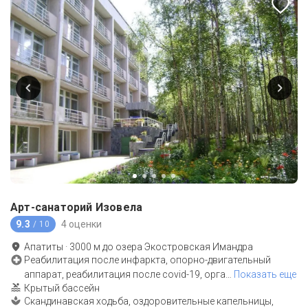
Арт-санаторий Изовела
9.3
4 оценки
/ 10
Апатиты
·
3000
м до
озера Экостровская Имандра
Реабилитация после инфаркта, опорно-двигательный
аппарат, реабилитация после covid-19, орга
…
Показать еще
Крытый бассейн
Скандинавская ходьба, оздоровительные капельницы,