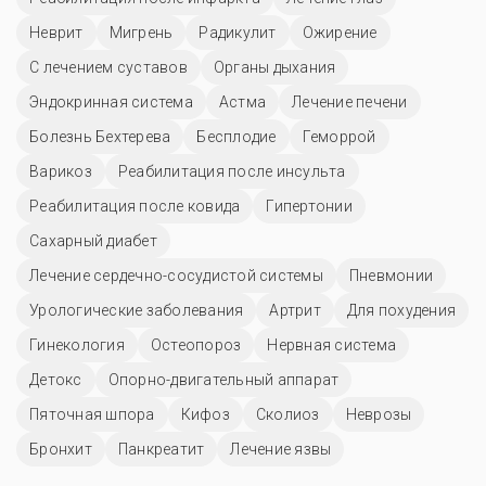
Неврит
Мигрень
Радикулит
Ожирение
С лечением суставов
Органы дыхания
Эндокринная система
Астма
Лечение печени
Болезнь Бехтерева
Бесплодие
Геморрой
Варикоз
Реабилитация после инсульта
Реабилитация после ковида
Гипертонии
Сахарный диабет
Лечение сердечно-сосудистой системы
Пневмонии
Урологические заболевания
Артрит
Для похудения
Гинекология
Остеопороз
Нервная система
Детокс
Опорно-двигательный аппарат
Пяточная шпора
Кифоз
Сколиоз
Неврозы
Бронхит
Панкреатит
Лечение язвы