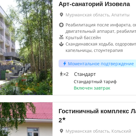
Арт-санаторий Изовела
Мурманская область, Апатиты
Реабилитация после инфаркта, о
двигательный аппарат, реабили
Крытый бассейн
Скандинавская ходьба, оздоров
капельницы, стоунтерапия
Моментальное подтверждение
Стандарт
×
2
Стандартный тариф
Включен завтрак
Гостиничный комплекс Л
★
2
Мурманская область, Кольский