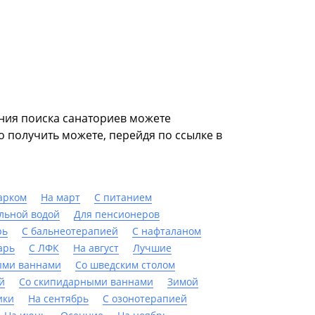
ния поиска санаториев можете
о получить можете, перейдя по ссылке в
арком
На март
С питанием
льной водой
Для пенсионеров
рь
С бальнеотерапией
С нафталаном
арь
С ЛФК
На август
Лучшие
ыми ваннами
Со шведским столом
й
Со скипидарными ваннами
Зимой
ики
На сентябрь
С озонотерапией