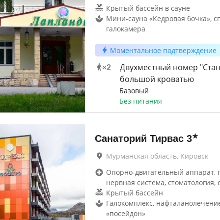
Крытый бассейн в сауне
Мини-сауна «Кедровая бочка», с
галокамера
Моментальное подтверждение
Двухместный номер "Стан
×
2
большой кроватью
Базовый
Без питания
★
Санаторий Тирвас
3
Мурманская область, Кировск
Опорно-двигательный аппарат, г
нервная система, стоматология, 
Крытый бассейн
Галокомплекс, нафталанолечение
«посейдон»