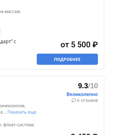
па-массаж,
дарт" с
от 5 500 ₽
ПОДРОБНЕЕ
9.3
/10
6 отзывов
инекология,
се
…
Показать еще
, флоат-система