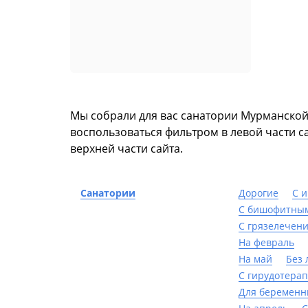
Мы собрали для вас санатории Мурманской
воспользоваться фильтром в левой части са
верхней части сайта.
Санатории
Дорогие
С 
С бишофитны
С грязелечен
На февраль
На май
Без 
С гирудотера
Для беременн