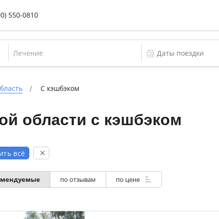
00) 550-0810
Лечение
бласть
С кэшбэком
ой области с кэшбэком
ить всё
омендуемые
по отзывам
по цене