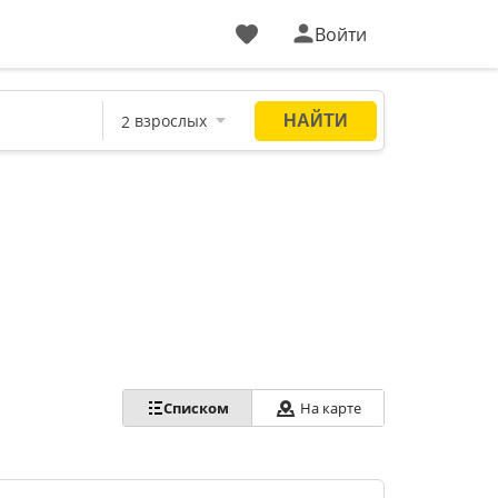
Войти
Списком
На карте