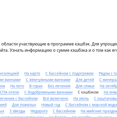
 области участвующие в программе кэшбэк. Для упроще
йта. Узнать информацию о сумме кэшбэка и о том как ег
ингаляцией
На карте
С бассейном с подогревом
Рядом с п
ми ваннами
С жемчужными ваннами
Для детей
С минера
ием
На лето
В горах
Без лечения
Для семьи
На октяб
СПА-отели
С йодобромными ваннами
С кэшбэком
На янв
лечения с бассейном
Всё включено
На июль
С каштанов
пией
Для пожилых
Новый год
С бассейном с морской водо
ых
3 звезды
Недорого
C бассейном
На майские праздн