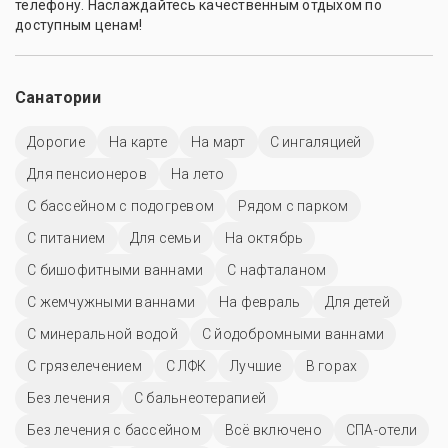
телефону. Наслаждайтесь качественным отдыхом по
доступным ценам!
Санатории
Дорогие
На карте
На март
С ингаляцией
Для пенсионеров
На лето
С бассейном с подогревом
Рядом с парком
С питанием
Для семьи
На октябрь
С бишофитными ваннами
С нафталаном
С жемчужными ваннами
На февраль
Для детей
С минеральной водой
С йодобромными ваннами
С грязелечением
С ЛФК
Лучшие
В горах
Без лечения
С бальнеотерапией
Без лечения с бассейном
Всё включено
СПА-отели