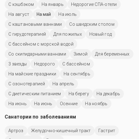
С кэшбэком
На январь
Недорогие СПА-отели
На август
На май
На июль
С каштановыми ваннами
Со шведским столом
С гирудотерапией
Для пожилых
Новый год
С бассейном с морской водой
Со скипидарными ваннами
Зимой
Для беременных
3 звезды
Недорого
C бассейном
На майские праздники
На сентябрь
С озонотерапией
На апрель
С диетическим питанием
На берегу
На декабрь
На июнь
На июнь
Осенние
На ноябрь
Санатории по заболеваниям
Артроз
Желудочно-кишечный тракт
Гастрит