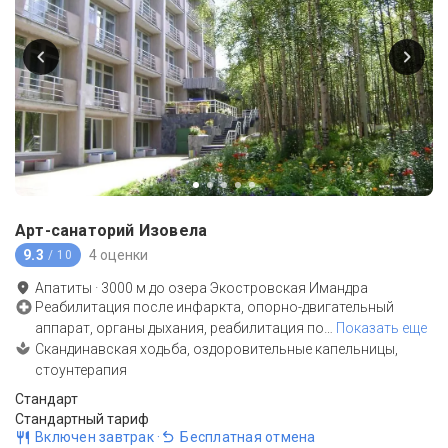
Арт-санаторий Изовела
9.3
4 оценки
/ 10
Апатиты
·
3000
м до
озера Экостровская Имандра
Реабилитация после инфаркта, опорно-двигательный
аппарат, органы дыхания, реабилитация по
…
Показать еще
Скандинавская ходьба, оздоровительные капельницы,
стоунтерапия
Стандарт
Стандартный тариф
Включен завтрак
·
Бесплатная отмена