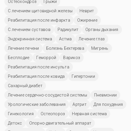
Остеохондроз
Грыжи
С лечением щитовидной железы
Неврит
Реабилитация после инфаркта
Ожирение
С лечением суставов
Радикулит
Органы дыхания
Эндокринная система
Астма
Лечение глаз
Лечение печени
Болезнь Бехтерева
Мигрень
Бесплодие
Геморрой
Варикоз
Реабилитация после инсульта
Реабилитация после ковида
Гипертонии
Сахарный диабет
Лечение сердечно-сосудистой системы
Пневмонии
Урологические заболевания
Артрит
Для похудения
Гинекология
Остеопороз
Нервная система
Детокс
Опорно-двигательный аппарат