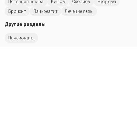
Пяточная шпора
Кифоз
Сколиоз
Неврозы
Бронхит
Панкреатит
Лечение язвы
Другие разделы
Пансионаты