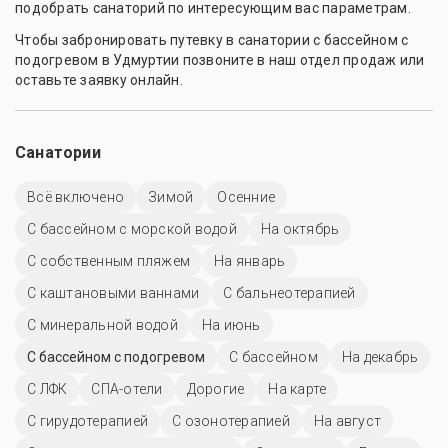
подобрать санаторий по интересующим вас параметрам.
Чтобы забронировать путевку в санатории с бассейном с
подогревом в Удмуртии позвоните в наш отдел продаж или
оставьте заявку онлайн.
Санатории
Всё включено
Зимой
Осенние
С бассейном с морской водой
На октябрь
С собственным пляжем
На январь
С каштановыми ваннами
С бальнеотерапией
С минеральной водой
На июнь
С бассейном с подогревом
C бассейном
На декабрь
С ЛФК
СПА-отели
Дорогие
На карте
С гирудотерапией
С озонотерапией
На август