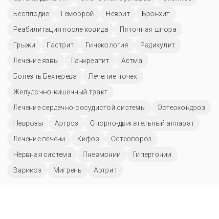
Бесплодие
Геморрой
Неврит
Бронхит
Реабилитация после ковида
Пяточная шпора
Грыжи
Гастрит
Гинекология
Радикулит
Лечение язвы
Панкреатит
Астма
Болезнь Бехтерева
Лечение почек
Желудочно-кишечный тракт
Лечение сердечно-сосудистой системы
Остеохондроз
Неврозы
Артроз
Опорно-двигательный аппарат
Лечение печени
Кифоз
Остеопороз
Нервная система
Пневмонии
Гипертонии
Варикоз
Мигрень
Артрит