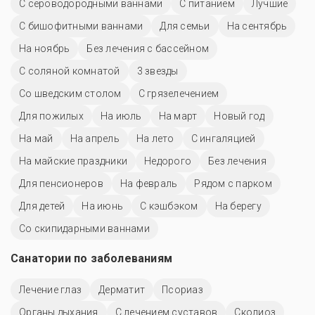
С сероводородными ваннами
С питанием
Лучшие
С бишофитными ваннами
Для семьи
На сентябрь
На ноябрь
Без лечения с бассейном
С соляной комнатой
3 звезды
Со шведским столом
С грязелечением
Для пожилых
На июль
На март
Новый год
На май
На апрель
На лето
С ингаляцией
На майские праздники
Недорого
Без лечения
Для пенсионеров
На февраль
Рядом с парком
Для детей
На июнь
С кэшбэком
На берегу
Со скипидарными ваннами
Санатории по заболеваниям
Лечение глаз
Дерматит
Псориаз
Органы дыхания
С лечением суставов
Сколиоз