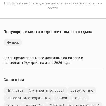
Попробуйте выбрать другие даты или изменить количество
гостей
Популярные места оздоровительного отдыха
Ижевск
Здесь представлены все доступные санатории и
пансионаты Удмуртии на июнь 2026 года.
Санатории
На январь
С минеральной водой
Всё включено
С бассейном с подогревом
Зимой
На карте
Осенние
На октябрь
С бассейном с морской водой