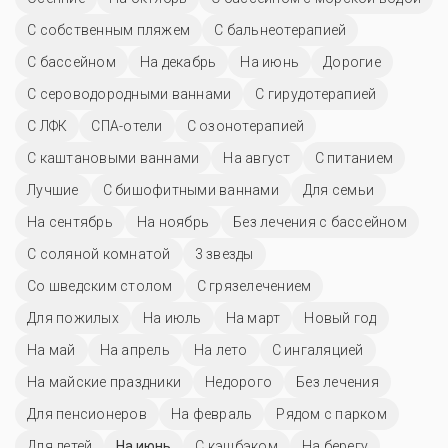
С собственным пляжем
С бальнеотерапией
C бассейном
На декабрь
На июнь
Дорогие
С сероводородными ваннами
С гирудотерапией
С ЛФК
СПА-отели
С озонотерапией
С каштановыми ваннами
На август
С питанием
Лучшие
С бишофитными ваннами
Для семьи
На сентябрь
На ноябрь
Без лечения с бассейном
С соляной комнатой
3 звезды
Со шведским столом
С грязелечением
Для пожилых
На июль
На март
Новый год
На май
На апрель
На лето
С ингаляцией
На майские праздники
Недорого
Без лечения
Для пенсионеров
На февраль
Рядом с парком
Для детей
На июнь
С кэшбэком
На берегу