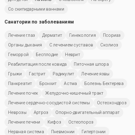
Со скипидарными ваннами
Санатории по заболеваниям
Лечение глаз
Дерматит
Гинекология
Псориаз
Органы дыхания
С лечением суставов
Сколиоз
Геморрой
Бесплодие
Неврит
Реабилитация после ковида
Пяточная шпора
Грыжи
Гастрит
Радикулит
Лечение язвы
Панкреатит
Бронхит
Астма
Болезнь Бехтерева
Лечение почек
Желудочно-кишечный тракт
Лечение сердечно-сосудистой системы
Остеохондроз
Неврозы
Артроз
Опорно-двигательный аппарат
Лечение печени
Кифоз
Остеопороз
Нервная система
Пневмонии
Гипертонии