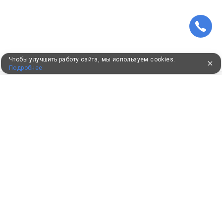
Чтобы улучшить работу сайта, мы используем cookies.
Подробнее
ПУТЕВКИ В САНАТОРИИ
КОНСУЛЬТАЦИИ ПО ТЕЛЕФОНУ
8 (800) 550-0810
Бесплатно по России
КЛИЕНТАМ
Как забронировать
Как оплатить