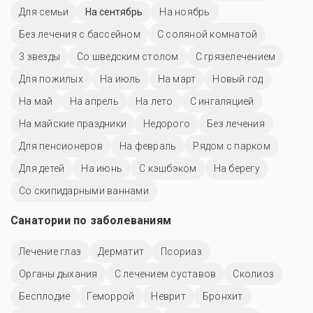
Для семьи
На сентябрь
На ноябрь
Без лечения с бассейном
С соляной комнатой
3 звезды
Со шведским столом
С грязелечением
Для пожилых
На июль
На март
Новый год
На май
На апрель
На лето
С ингаляцией
На майские праздники
Недорого
Без лечения
Для пенсионеров
На февраль
Рядом с парком
Для детей
На июнь
С кэшбэком
На берегу
Со скипидарными ваннами
Санатории по заболеваниям
Лечение глаз
Дерматит
Псориаз
Органы дыхания
С лечением суставов
Сколиоз
Бесплодие
Геморрой
Неврит
Бронхит