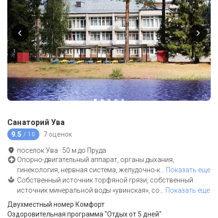
Санаторий Ува
9.5
7 оценок
/ 10
поселок Ува
·
50
м до
Пруда
Опорно-двигательный аппарат, органы дыхания,
гинекология, нервная система, желудочно-к
…
Показать еще
Собственный источник торфяной грязи, собственный
источник минеральной воды «увинская», со
…
Показать еще
Двухместный номер Комфорт
Оздоровительная программа "Отдых от 5 дней"