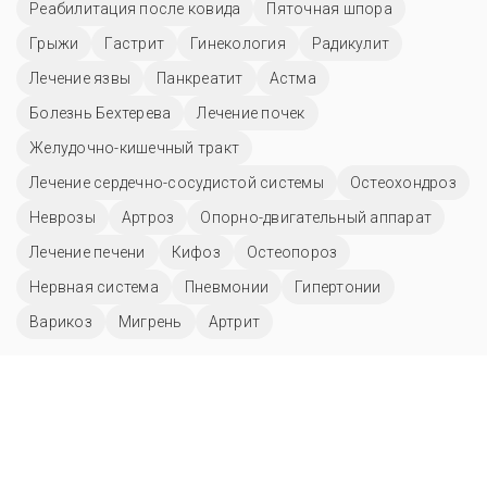
Реабилитация после ковида
Пяточная шпора
Грыжи
Гастрит
Гинекология
Радикулит
Лечение язвы
Панкреатит
Астма
Болезнь Бехтерева
Лечение почек
Желудочно-кишечный тракт
Лечение сердечно-сосудистой системы
Остеохондроз
Неврозы
Артроз
Опорно-двигательный аппарат
Лечение печени
Кифоз
Остеопороз
Нервная система
Пневмонии
Гипертонии
Варикоз
Мигрень
Артрит