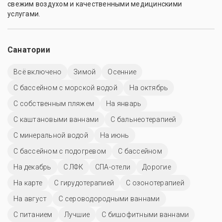
свежим воздухом и качественными медицинскими
услугами.
Санатории
Всё включено
Зимой
Осенние
С бассейном с морской водой
На октябрь
С собственным пляжем
На январь
С каштановыми ваннами
С бальнеотерапией
С минеральной водой
На июнь
С бассейном с подогревом
C бассейном
На декабрь
С ЛФК
СПА-отели
Дорогие
На карте
С гирудотерапией
С озонотерапией
На август
С сероводородными ваннами
С питанием
Лучшие
С бишофитными ваннами