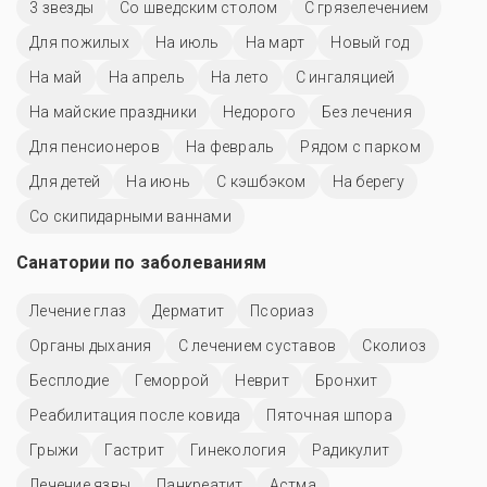
3 звезды
Со шведским столом
С грязелечением
Для пожилых
На июль
На март
Новый год
На май
На апрель
На лето
С ингаляцией
На майские праздники
Недорого
Без лечения
Для пенсионеров
На февраль
Рядом с парком
Для детей
На июнь
С кэшбэком
На берегу
Со скипидарными ваннами
Санатории по заболеваниям
Лечение глаз
Дерматит
Псориаз
Органы дыхания
С лечением суставов
Сколиоз
Бесплодие
Геморрой
Неврит
Бронхит
Реабилитация после ковида
Пяточная шпора
Грыжи
Гастрит
Гинекология
Радикулит
Лечение язвы
Панкреатит
Астма