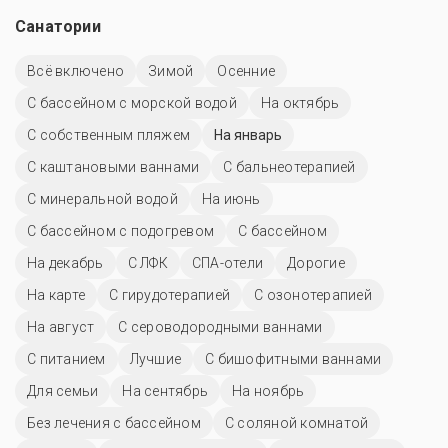
Санатории
Всё включено
Зимой
Осенние
С бассейном с морской водой
На октябрь
С собственным пляжем
На январь
С каштановыми ваннами
С бальнеотерапией
С минеральной водой
На июнь
С бассейном с подогревом
C бассейном
На декабрь
С ЛФК
СПА-отели
Дорогие
На карте
С гирудотерапией
С озонотерапией
На август
С сероводородными ваннами
С питанием
Лучшие
С бишофитными ваннами
Для семьи
На сентябрь
На ноябрь
Без лечения с бассейном
С соляной комнатой