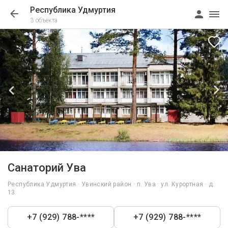
Республика Удмуртия
3 объекта
1/43
Санаторий Ува
Республика Удмуртия · Увинский район · п. Ува · ул. Курортная · д.
13
+7 (929) 788-****
+7 (929) 788-****