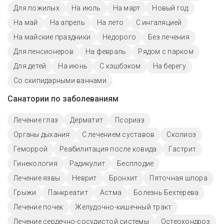
Для пожилых
На июль
На март
Новый год
На май
На апрель
На лето
С ингаляцией
На майские праздники
Недорого
Без лечения
Для пенсионеров
На февраль
Рядом с парком
Для детей
На июнь
С кэшбэком
На берегу
Со скипидарными ваннами
Санатории по заболеваниям
Лечение глаз
Дерматит
Псориаз
Органы дыхания
С лечением суставов
Сколиоз
Геморрой
Реабилитация после ковида
Гастрит
Гинекология
Радикулит
Бесплодие
Лечение язвы
Неврит
Бронхит
Пяточная шпора
Грыжи
Панкреатит
Астма
Болезнь Бехтерева
Лечение почек
Желудочно-кишечный тракт
Лечение сердечно-сосудистой системы
Остеохондроз