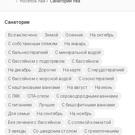
поселок Ува
Санаторий Ува
Санатории
Всё включено
Зимой
Осенние
На октябрь
С собственным пляжем
На январь
С бальнеотерапией
С минеральной водой
С бассейном с подогревом
C бассейном
На декабрь
Дорогие
На карте
С гирудотерапией
С бассейном с морской водой
С озонотерапией
С каштановыми ваннами
На август
На июнь
С ЛФК
СПА-отели
С сероводородными ваннами
С питанием
Лучшие
С бишофитными ваннами
Для семьи
На сентябрь
На ноябрь
Без лечения с бассейном
С соляной комнатой
3 звезды
Со шведским столом
С грязелечением