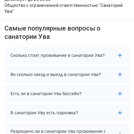
Общество с ограниченной ответственностью "Санаторий
Ува"
Самые популярные вопросы о
санатории Ува
Сколько стоит проживание в санатории Ува?
Стоимость проживания в санатории Ува начинается
Во сколько заезд и выезд в санатории Ува?
от 2850 рублей. Чтобы увидеть актуальные цены на
проживание, выберите нужные даты и количество
гостей.
Заезд возможен после 12:00, а выезд необходимо
Есть ли в санатории Ува бассейн?
осуществить до 10:00.
Да. Всего на территории санатория Ува бассейнов: 2.
В санатории Ува есть парковка?
А именно: крытый бассейн, крытый бассейн в сауне.
Более точную информацию Вы можете уточнить по
телефону у менеджера.
В санатории Ува нет парковки.
Разрешено ли в санатории Ува проживание с