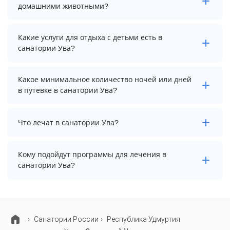
домашними животными?
Проживание с домашними животными запрещено.
Какие услуги для отдыха с детьми есть в
санатории Ува?
Для детей в санатории Ува работает анимационный
Какое минимальное количество ночей или дней
персонал, детская площадка и игровая комната.
в путевке в санатории Ува?
Минимальный срок путевки зависит от выбранного
Что лечат в санатории Ува?
тарифа. Рекомендуемое количество ночей (дней) для
бронирования в санатории Ува: 5.
Основные профили лечения в санатории: опорно-
Кому подойдут программы для лечения в
двигательный аппарат, органы дыхания и
санатории Ува?
гинекология.
В санатории Ува предусмотрены
специализированные программы лечения взрослых,
детей и пенсионеров.
Cанатории России
Республика Удмуртия