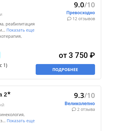
9.0
/10
и
12 отзывов
ма, реабилитация
и
…
Показать еще
котерапия,
от 3 750 ₽
 1)
ПОДРОБНЕЕ
9.3
/10
★
а
2
ий
2 отзыва
инекология,
з
…
Показать еще