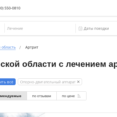
00) 550-0810
Лечение
 область
Артрит
кой области с лечением а
Опорно-двигательный аппарат
ить всё
омендуемые
по отзывам
по цене