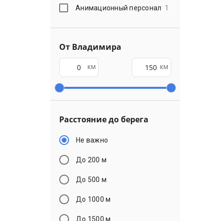
Анимационный персонал
1
От Владимира
км
км
Расстояние до берега
Не важно
До 200 м
До 500 м
До 1000 м
До 1500 м