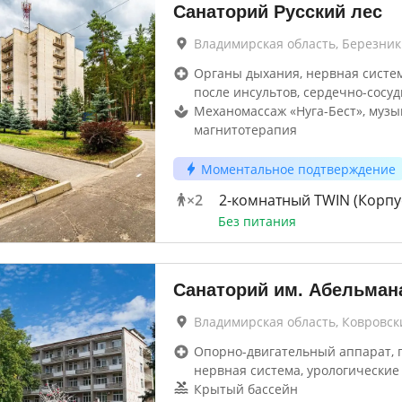
Санаторий Русский лес
Владимирская область, Березник
Органы дыхания, нервная систе
после инсультов, сердечно-сосуд
Механомассаж «Нуга-Бест», музы
магнитотерапия
Моментальное подтверждение
×
2
2-комнатный TWIN (Корпус
Без питания
Санаторий им. Абельман
Владимирская область, Ковровск
Опорно-двигательный аппарат, г
нервная система, урологические 
Крытый бассейн