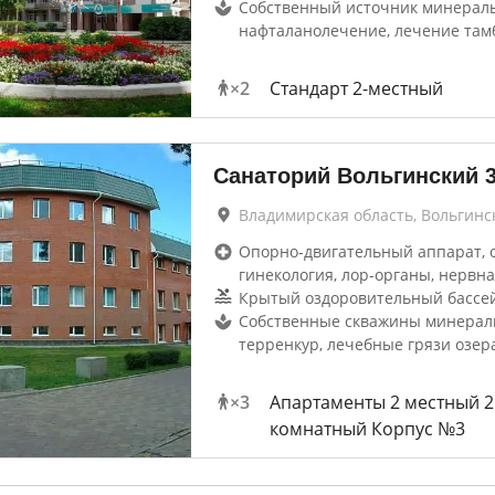
Собственный источник минераль
нафталанолечение, лечение там
×
2
Стандарт 2-местный
Санаторий Вольгинский
Владимирская область, Вольгинс
Опорно-двигательный аппарат, 
гинекология, лор-органы, нервна
Крытый оздоровительный бассей
Собственные скважины минерал
терренкур, лечебные грязи озер
×
3
Апартаменты 2 местный 2
комнатный Корпус №3