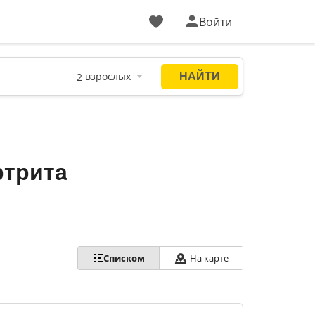
Войти
ртрита
Списком
На карте