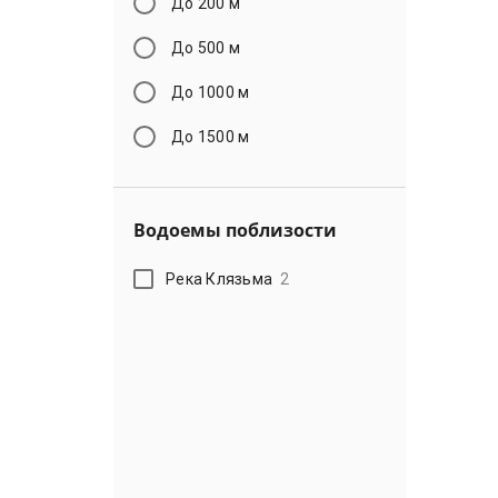
До 200 м
До 500 м
До 1000 м
До 1500 м
Водоемы поблизости
Река Клязьма
2