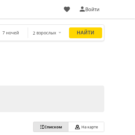
Войти
Списком
На карте