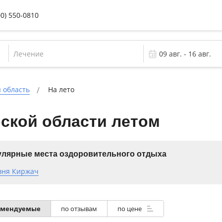
00) 550-0810
Лечение
 область
На лето
ской области летом
лярные места оздоровительного отдыха
вня Киржач
омендуемые
по отзывам
по цене