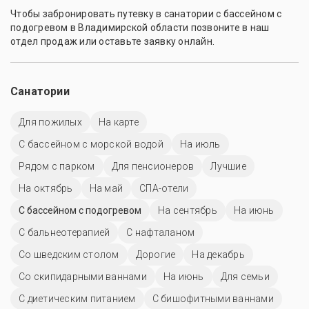
Чтобы забронировать путевку в санатории с бассейном с
подогревом в Владимирской области позвоните в наш
отдел продаж или оставьте заявку онлайн.
Санатории
Для пожилых
На карте
С бассейном с морской водой
На июль
Рядом с парком
Для пенсионеров
Лучшие
На октябрь
На май
СПА-отели
С бассейном с подогревом
На сентябрь
На июнь
С бальнеотерапией
С нафталаном
Со шведским столом
Дорогие
На декабрь
Со скипидарными ваннами
На июнь
Для семьи
С диетическим питанием
С бишофитными ваннами