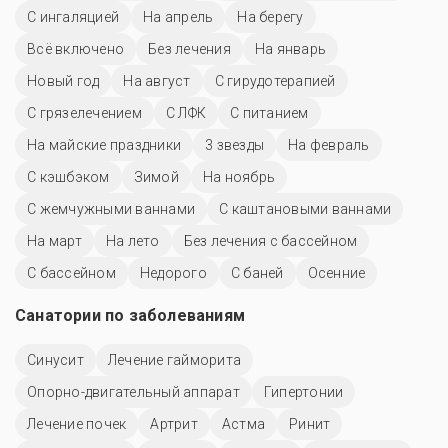
С ингаляцией
На апрель
На берегу
Всё включено
Без лечения
На январь
Новый год
На август
С гирудотерапией
С грязелечением
С ЛФК
С питанием
На майские праздники
3 звезды
На февраль
С кэшбэком
Зимой
На ноябрь
С жемчужными ваннами
С каштановыми ваннами
На март
На лето
Без лечения с бассейном
C бассейном
Недорого
С баней
Осенние
Санатории по заболеваниям
Синусит
Лечение гайморита
Опорно-двигательный аппарат
Гипертонии
Лечение почек
Артрит
Астма
Ринит