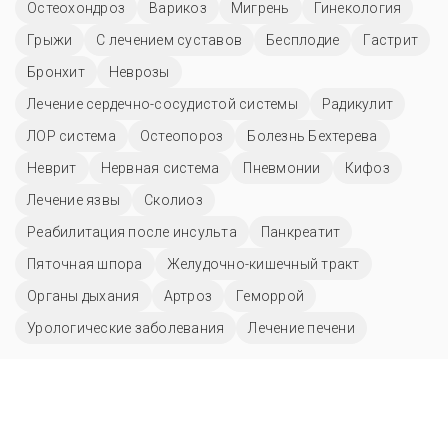
Остеохондроз
Варикоз
Мигрень
Гинекология
Грыжи
С лечением суставов
Бесплодие
Гастрит
Бронхит
Неврозы
Лечение сердечно-сосудистой системы
Радикулит
ЛОР система
Остеопороз
Болезнь Бехтерева
Неврит
Нервная система
Пневмонии
Кифоз
Лечение язвы
Сколиоз
Реабилитация после инсульта
Панкреатит
Пяточная шпора
Желудочно-кишечный тракт
Органы дыхания
Артроз
Геморрой
Урологические заболевания
Лечение печени