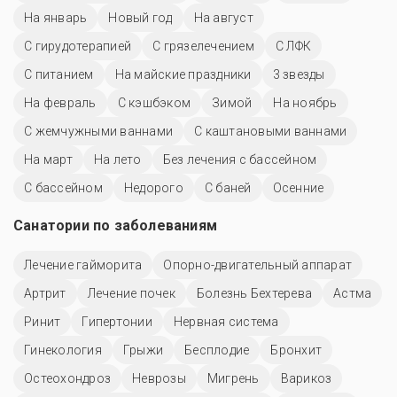
На январь
Новый год
На август
С гирудотерапией
С грязелечением
С ЛФК
С питанием
На майские праздники
3 звезды
На февраль
С кэшбэком
Зимой
На ноябрь
С жемчужными ваннами
С каштановыми ваннами
На март
На лето
Без лечения с бассейном
C бассейном
Недорого
С баней
Осенние
Санатории по заболеваниям
Лечение гайморита
Опорно-двигательный аппарат
Артрит
Лечение почек
Болезнь Бехтерева
Астма
Ринит
Гипертонии
Нервная система
Гинекология
Грыжи
Бесплодие
Бронхит
Остеохондроз
Неврозы
Мигрень
Варикоз