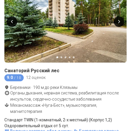
Санаторий Русский лес
9.0
12 оценок
/ 10
Березники
·
190
м до
реки Клязьмы
Органы дыхания, нервная система, реабилитация после
инсультов, сердечно-сосудистые заболевания
Механомассаж «Нуга-Бест», музыкотерапия,
магнитотерапия
Стандарт TWIN (1-комнатный, 2-х местный) (Корпус 1,2)
Оздоровительный отдых от 5 сут.
Включен завтрак, обед и ужин
·
Бесплатная отмена