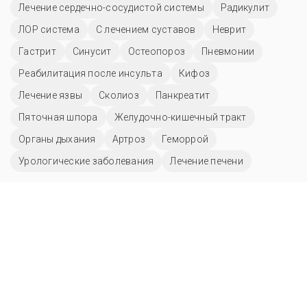
Лечение сердечно-сосудистой системы
Радикулит
ЛОР система
С лечением суставов
Неврит
Гастрит
Синусит
Остеопороз
Пневмонии
Реабилитация после инсульта
Кифоз
Лечение язвы
Сколиоз
Панкреатит
Пяточная шпора
Желудочно-кишечный тракт
Органы дыхания
Артроз
Геморрой
Урологические заболевания
Лечение печени