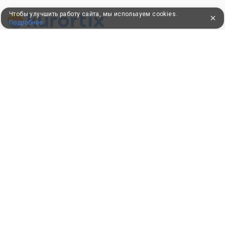
Чтобы улучшить работу сайта, мы используем cookies.
Подробнее
ПУТЕВКИ В САНАТОРИИ
КОНСУЛЬТАЦИИ ПО ТЕЛЕФОНУ
8 (800) 550-0810
Бесплатно по России
КЛИЕНТАМ
Как забронировать
Как оплатить
Бонусная программа
Акции
Пользовательское соглашение
Политика конфиденциальности