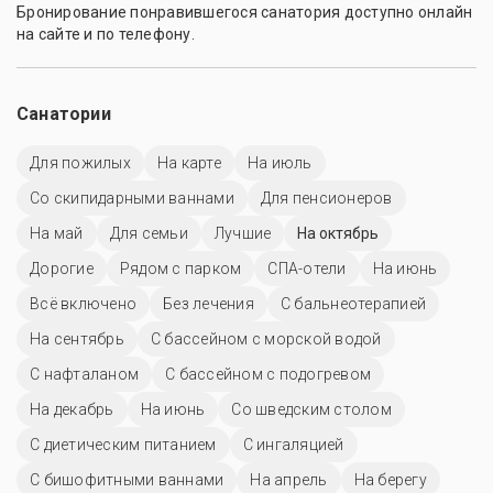
Бронирование понравившегося санатория доступно онлайн
на сайте и по телефону.
Санатории
Для пожилых
На карте
На июль
Со скипидарными ваннами
Для пенсионеров
На май
Для семьи
Лучшие
На октябрь
Дорогие
Рядом с парком
СПА-отели
На июнь
Всё включено
Без лечения
С бальнеотерапией
На сентябрь
С бассейном с морской водой
С нафталаном
С бассейном с подогревом
На декабрь
На июнь
Со шведским столом
С диетическим питанием
С ингаляцией
С бишофитными ваннами
На апрель
На берегу