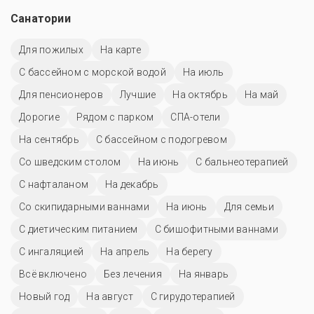
Санатории
Для пожилых
На карте
С бассейном с морской водой
На июль
Для пенсионеров
Лучшие
На октябрь
На май
Дорогие
Рядом с парком
СПА-отели
На сентябрь
С бассейном с подогревом
Со шведским столом
На июнь
С бальнеотерапией
С нафталаном
На декабрь
Со скипидарными ваннами
На июнь
Для семьи
С диетическим питанием
С бишофитными ваннами
С ингаляцией
На апрель
На берегу
Всё включено
Без лечения
На январь
Новый год
На август
С гирудотерапией