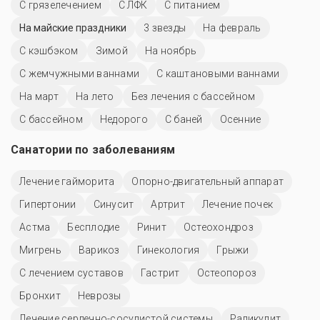
С грязелечением
С ЛФК
С питанием
На майские праздники
3 звезды
На февраль
С кэшбэком
Зимой
На ноябрь
С жемчужными ваннами
С каштановыми ваннами
На март
На лето
Без лечения с бассейном
C бассейном
Недорого
С баней
Осенние
Санатории по заболеваниям
Лечение гайморита
Опорно-двигательный аппарат
Гипертонии
Синусит
Артрит
Лечение почек
Астма
Бесплодие
Ринит
Остеохондроз
Мигрень
Варикоз
Гинекология
Грыжи
С лечением суставов
Гастрит
Остеопороз
Бронхит
Неврозы
Лечение сердечно-сосудистой системы
Радикулит