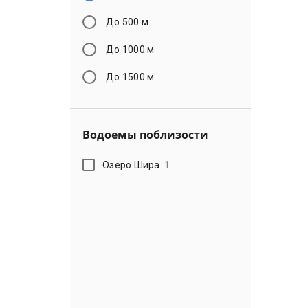
До 500 м
До 1000 м
До 1500 м
Водоемы поблизости
Озеро Шира
1