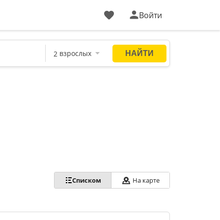
Войти
Списком
На карте