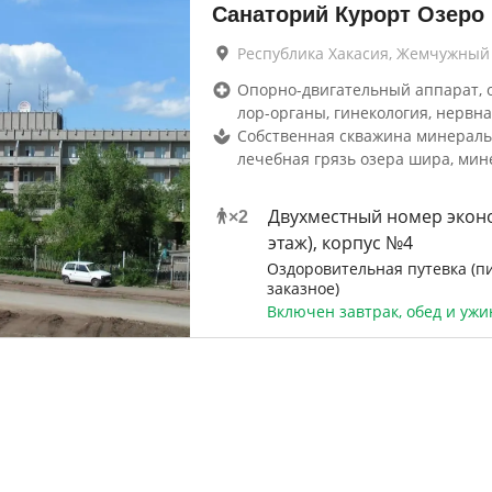
Санаторий Курорт Озеро
Республика Хакасия, Жемчужный
Опорно-двигательный аппарат, 
лор-органы, гинекология, нервна
Собственная скважина минераль
лечебная грязь озера шира, мин
Двухместный номер эконо
×
2
этаж), корпус №4
Оздоровительная путевка (п
заказное)
Включен завтрак, обед и ужи