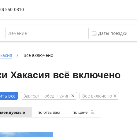
00) 550-0810
Лечение
акасия
Всё включено
и Хакасия всё включено
Завтрак + обед + ужин
Все включено
ить всё
омендуемые
по отзывам
по цене