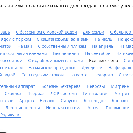
онлайн или позвоните в наш отдел продаж по номеру тел
нварь
С бассейном с морской водой
Для семьи
С бальнео
Рядом с парком
С каштановыми ваннами
На июль
На дек
мнатой
На май
С собственным пляжем
На апрель
На ма
бишофитными ваннами
Без лечения
На сентябрь
На июн
 бассейном
С йодобромными ваннами
Всё включено
С и
м питанием
На майские праздники
Для детей
На февраль
й водой
Со шведским столом
На карте
Недорого
С гряз
тельный аппарат
Болезнь Бехтерева
Неврозы
Мигрень
Сколиоз
Псориаз
ЛОР система
Гинекология
Артрит
ставов
Артроз
Неврит
Синусит
Бесплодие
Бронхит
Лечение печени
Нервная система
Астма
Пневмонии
Радикулит