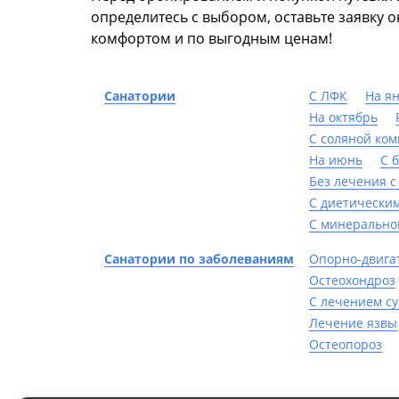
определитесь с выбором, оставьте заявку 
комфортом и по выгодным ценам!
Санатории
С ЛФК
На я
На октябрь
С соляной ко
На июнь
С 
Без лечения с
С диетически
С минерально
Санатории по заболеваниям
Опорно-двига
Остеохондроз
С лечением су
Лечение язвы
Остеопороз