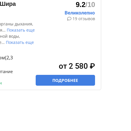
 Шира
9.2
/10
19 отзывов
органы дыхания,
я
…
Показать еще
ной воды,
е
…
Показать еще
м(2,3
от 2 580 ₽
итание
ПОДРОБНЕЕ
н