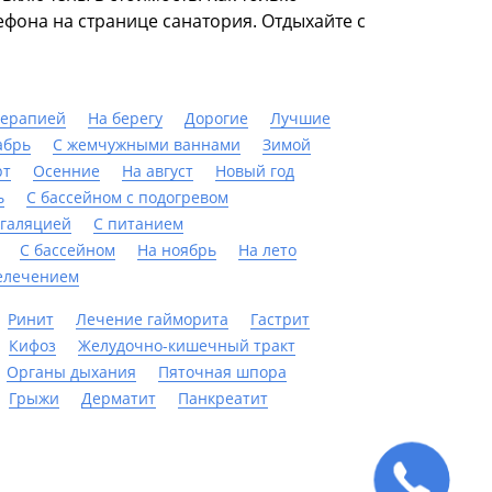
ефона на странице санатория. Отдыхайте с
терапией
На берегу
Дорогие
Лучшие
абрь
С жемчужными ваннами
Зимой
рт
Осенние
На август
Новый год
ь
С бассейном с подогревом
нгаляцией
С питанием
C бассейном
На ноябрь
На лето
елечением
Ринит
Лечение гайморита
Гастрит
Кифоз
Желудочно-кишечный тракт
Органы дыхания
Пяточная шпора
Грыжи
Дерматит
Панкреатит