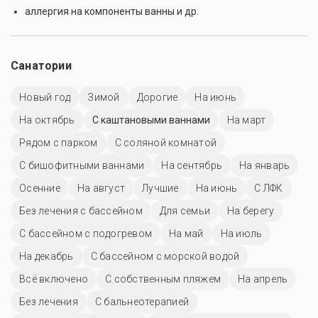
аллергия на компоненты ванны и др.
Санатории
Новый год
Зимой
Дорогие
На июнь
На октябрь
С каштановыми ваннами
На март
Рядом с парком
С соляной комнатой
С бишофитными ваннами
На сентябрь
На январь
Осенние
На август
Лучшие
На июнь
С ЛФК
Без лечения с бассейном
Для семьи
На берегу
С бассейном с подогревом
На май
На июль
На декабрь
С бассейном с морской водой
Всё включено
С собственным пляжем
На апрель
Без лечения
С бальнеотерапией