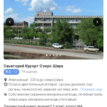
Санаторий Курорт Озеро Шира
9.2
19 оценок
/ 10
Жемчужный
·
220
м до
озера Шира
Опорно-двигательный аппарат, органы дыхания, лор-
органы, гинекология, нервная система, жел
…
Показать еще
Собственная скважина минеральной воды, лечебная грязь
озера шира, минеральные воды (питьевые)
Двухместный номер эконом(2,3 этаж), корпус №4