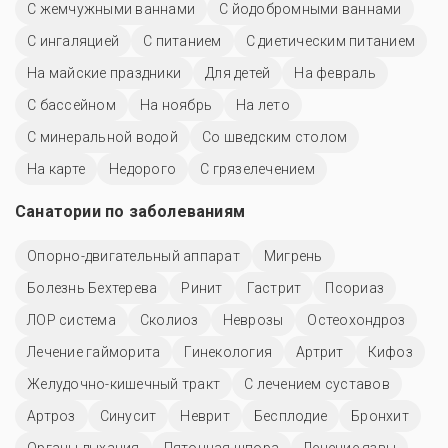
С жемчужными ваннами
С йодобромными ваннами
С ингаляцией
С питанием
С диетическим питанием
На майские праздники
Для детей
На февраль
C бассейном
На ноябрь
На лето
С минеральной водой
Со шведским столом
На карте
Недорого
С грязелечением
Санатории по заболеваниям
Опорно-двигательный аппарат
Мигрень
Болезнь Бехтерева
Ринит
Гастрит
Псориаз
ЛОР система
Сколиоз
Неврозы
Остеохондроз
Лечение гайморита
Гинекология
Артрит
Кифоз
Желудочно-кишечный тракт
С лечением суставов
Артроз
Синусит
Неврит
Бесплодие
Бронхит
Органы дыхания
Пяточная шпора
Лечение язвы