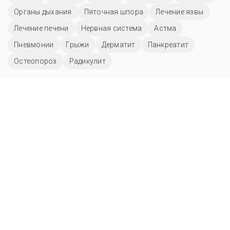
Органы дыхания
Пяточная шпора
Лечение язвы
Лечение печени
Нервная система
Астма
Пневмонии
Грыжи
Дерматит
Панкреатит
Остеопороз
Радикулит