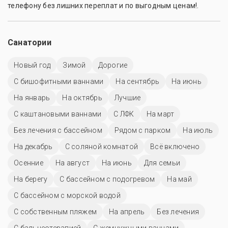
телефону без лишних переплат и по выгодным ценам!.
Санатории
Новый год
Зимой
Дорогие
С бишофитными ваннами
На сентябрь
На июнь
На январь
На октябрь
Лучшие
С каштановыми ваннами
С ЛФК
На март
Без лечения с бассейном
Рядом с парком
На июль
На декабрь
С соляной комнатой
Всё включено
Осенние
На август
На июнь
Для семьи
На берегу
С бассейном с подогревом
На май
С бассейном с морской водой
С собственным пляжем
На апрель
Без лечения
С бальнеотерапией
С жемчужными ваннами