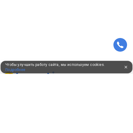
Чтобы улучшить работу сайта, мы используем cookies.
Подробнее
ПУТЕВКИ В САНАТОРИИ
КОНСУЛЬТАЦИИ ПО ТЕЛЕФОНУ
8 (800) 550-0810
Бесплатно по России
КЛИЕНТАМ