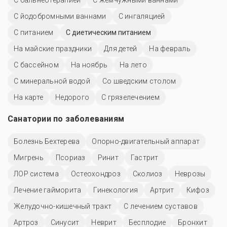
С йодобромными ваннами
С ингаляцией
С питанием
С диетическим питанием
На майские праздники
Для детей
На февраль
C бассейном
На ноябрь
На лето
С минеральной водой
Со шведским столом
На карте
Недорого
С грязелечением
Санатории по заболеваниям
Болезнь Бехтерева
Опорно-двигательный аппарат
Мигрень
Псориаз
Ринит
Гастрит
ЛОР система
Остеохондроз
Сколиоз
Неврозы
Лечение гайморита
Гинекология
Артрит
Кифоз
Желудочно-кишечный тракт
С лечением суставов
Артроз
Синусит
Неврит
Бесплодие
Бронхит