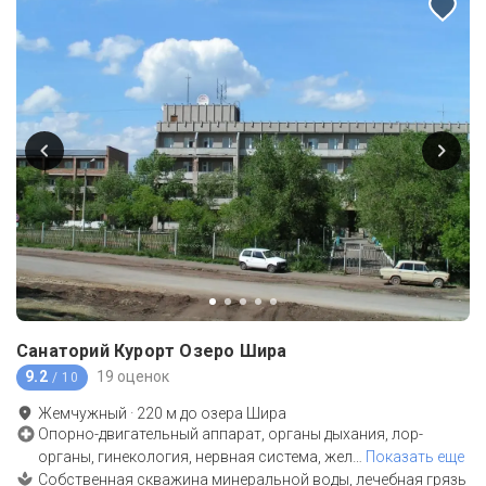
Санаторий Курорт Озеро Шира
9.2
19 оценок
/ 10
Жемчужный
·
220
м до
озера Шира
Опорно-двигательный аппарат, органы дыхания, лор-
органы, гинекология, нервная система, жел
…
Показать еще
Собственная скважина минеральной воды, лечебная грязь