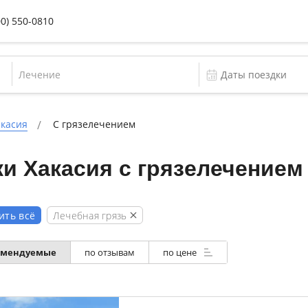
00) 550-0810
Лечение
акасия
С грязелечением
и Хакасия с грязелечением
Лечебная грязь
ить всё
омендуемые
по отзывам
по цене