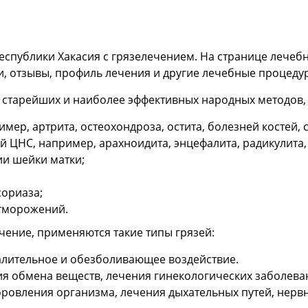
Республики Хакасия с грязелечением. На странице лече
и, отзывы, профиль лечения и другие лечебные процедур
з старейших и наиболее эффективных народных методов,
мер, артрита, остеохондроза, остита, болезней костей,
 ЦНС, например, арахноидита, энцефалита, радикулита,
ии шейки матки;
сориаза;
отморожений.
чение, применяются такие типы грязей:
лительное и обезболивающее воздействие.
я обмена веществ, лечения гинекологических заболеван
ровления организма, лечения дыхательных путей, нерв