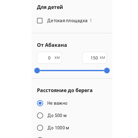
Для детей
Детская площадка
1
От Абакана
км
км
Расстояние до берега
Не важно
До 500 м
До 1000 м