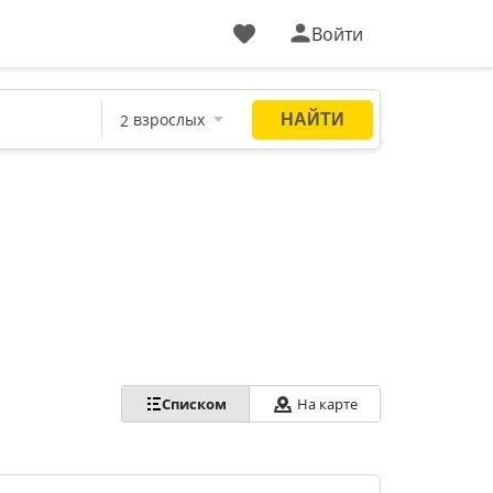
Войти
Списком
На карте