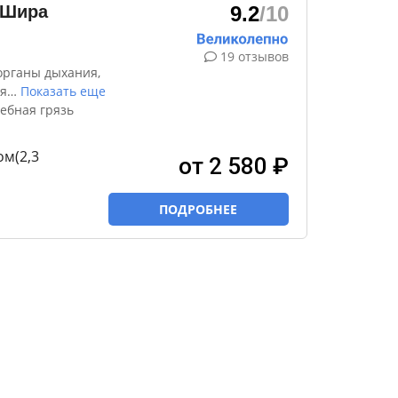
 Шира
9.2
/10
19 отзывов
органы дыхания,
я
…
Показать еще
ебная грязь
м(2,3
от 2 580 ₽
ПОДРОБНЕЕ