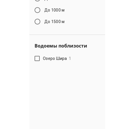
До 1000 м
До 1500 м
Водоемы поблизости
Озеро Шира
1