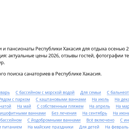
 и пансионаты Республики Хакасия для отдыха осенью 20
ия: актуальные цены 2026, отзывы гостей, фотографии т
р.
го поиска санаториев в Республике Хакасия.
нварь
С бассейном с морской водой
Для семьи
С бальнео
Рядом с парком
С каштановыми ваннами
На июль
На дек
мнатой
На май
С собственным пляжем
На апрель
На ма
бишофитными ваннами
Без лечения
На сентябрь
На июн
 бассейном
С йодобромными ваннами
Всё включено
С и
м питанием
На майские праздники
Для детей
На февраль