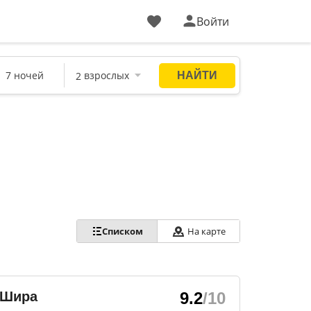
Войти
Списком
На карте
 Шира
9.2
/10