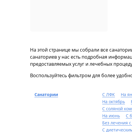
На этой странице мы собрали все санатории
санаториев у нас есть подробная информац
предоставляемых услуг и лечебных процеду
Воспользуйтесь фильтром для более удобно
Санатории
С ЛФК
На я
На октябрь
С соляной ко
На июнь
С 
Без лечения с
С диетически