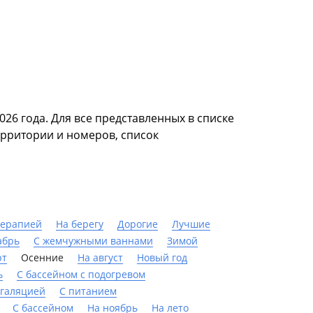
26 года. Для все представленных в списке
ерритории и номеров, список
терапией
На берегу
Дорогие
Лучшие
абрь
С жемчужными ваннами
Зимой
рт
Осенние
На август
Новый год
ь
С бассейном с подогревом
нгаляцией
С питанием
C бассейном
На ноябрь
На лето