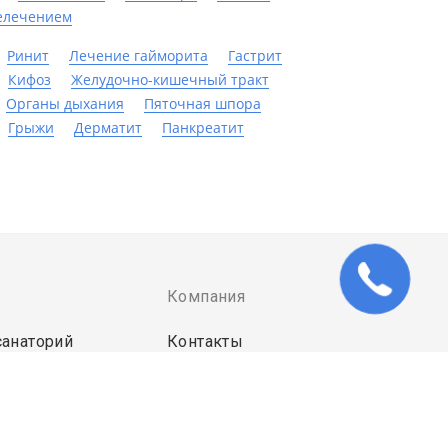
елечением
Ринит
Лечение гайморита
Гастрит
Кифоз
Желудочно-кишечный тракт
Органы дыхания
Пяточная шпора
Грыжи
Дерматит
Панкреатит
Компания
санаторий
Контакты
ты для санатория
странет
пользования сервиса означает ваше согласие с