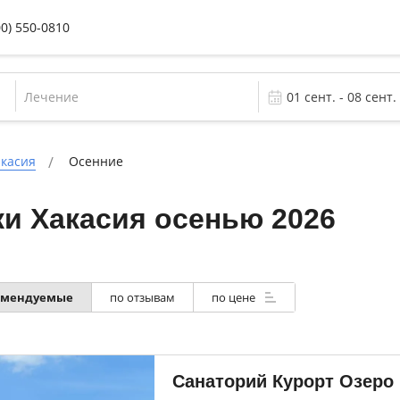
00) 550-0810
Лечение
акасия
Осенние
и Хакасия осенью 2026
омендуемые
по отзывам
по цене
Санаторий Курорт Озеро