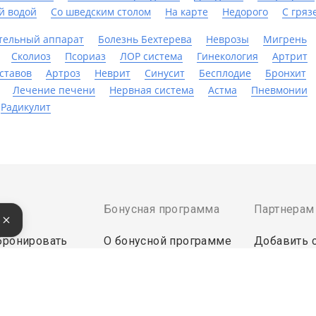
й водой
Со шведским столом
На карте
Недорого
С гряз
тельный аппарат
Болезнь Бехтерева
Неврозы
Мигрень
Сколиоз
Псориаз
ЛОР система
Гинекология
Артрит
ставов
Артроз
Неврит
Синусит
Бесплодие
Бронхит
Лечение печени
Нервная система
Астма
Пневмонии
Радикулит
там
Бонусная программа
Партнерам
е
бронировать
О бонусной программе
Добавить 
латить
Кешбек
Инструмен
Бонусы за отзыв
Войти в эк
ректной работы сайт использует файлы cookie, продолжение ис