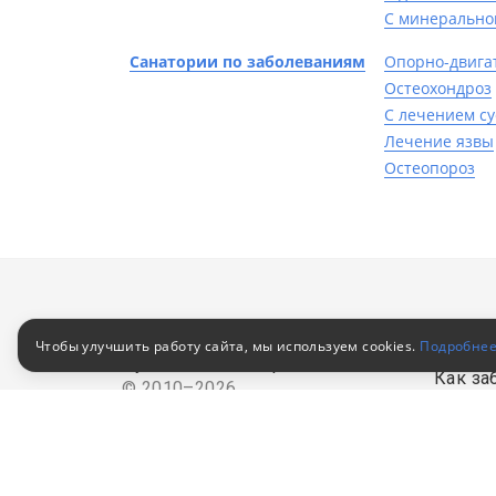
С минерально
Санатории по заболеваниям
Опорно-двига
Остеохондроз
С лечением су
Лечение язвы
Остеопороз
Клиен
Чтобы улучшить работу сайта, мы используем cookies.
Подробне
Путевки в санатории
Как за
© 2010–2026
Российский сервис
Как оп
бронирования
Акции
Пользовательское соглашение
Для кор