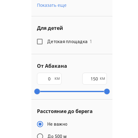
Показать еще
Для детей
Детская площадка
1
От Абакана
км
км
Расстояние до берега
Не важно
До 500 м