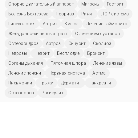
Опорно-двигательный аппарат
Мигрень
Гастрит
Болезнь Бехтерева
Псориаз
Ринит
ЛОР система
Гинекология
Артрит
Кифоз
Лечение гайморита
Желудочно-кишечный тракт
С лечением суставов
Остеохондроз
Артроз
Синусит
Сколиоз
Неврозы
Неврит
Бесплодие
Бронхит
Органы дыхания
Пяточная шпора
Лечение язвы
Лечение печени
Нервная система
Астма
Пневмонии
Грыжи
Дерматит
Панкреатит
Остеопороз
Радикулит