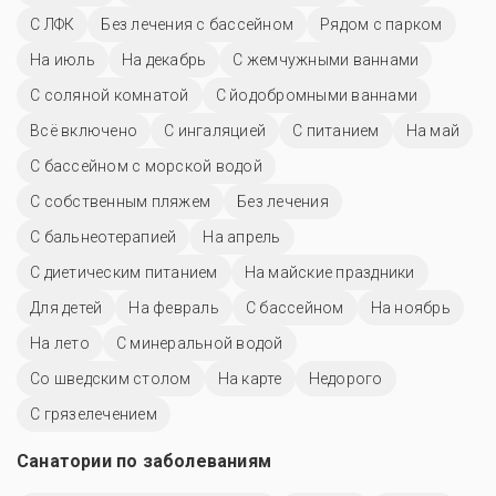
С ЛФК
Без лечения с бассейном
Рядом с парком
На июль
На декабрь
С жемчужными ваннами
С соляной комнатой
С йодобромными ваннами
Всё включено
С ингаляцией
С питанием
На май
С бассейном с морской водой
С собственным пляжем
Без лечения
С бальнеотерапией
На апрель
С диетическим питанием
На майские праздники
Для детей
На февраль
C бассейном
На ноябрь
На лето
С минеральной водой
Со шведским столом
На карте
Недорого
С грязелечением
Санатории по заболеваниям