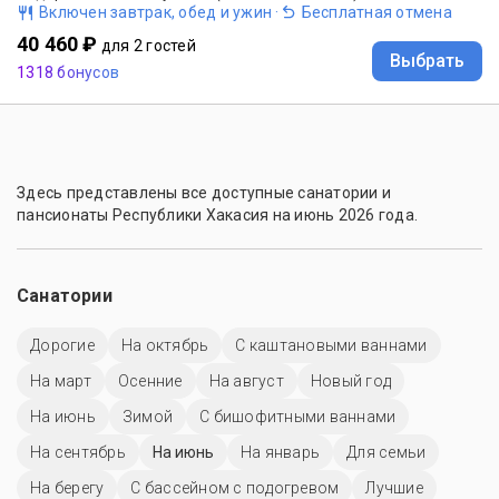
Включен завтрак, обед и ужин
·
Бесплатная отмена
40 460 ₽
для 2 гостей
Выбрать
1318 бонусов
Здесь представлены все доступные санатории и
пансионаты Республики Хакасия на июнь 2026 года.
Санатории
Дорогие
На октябрь
С каштановыми ваннами
На март
Осенние
На август
Новый год
На июнь
Зимой
С бишофитными ваннами
На сентябрь
На июнь
На январь
Для семьи
На берегу
С бассейном с подогревом
Лучшие