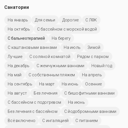
Санатории
На январь
Для семьи
Дорогие
С ЛФК
На октябрь
С бассейном с морской водой
С бальнеотерапией
На берегу
С каштановыми ваннами
На июль
Зимой
Лучшие
С соляной комнатой
Рядом с парком
На декабрь
С жемчужными ваннами
Новый год
На май
С собственным пляжем
На апрель
На сентябрь
На март
На июнь
Осенние
На август
Без лечения
С бишофитными ваннами
С бассейном с подогревом
На июнь
Без лечения с бассейном
С йодобромными ваннами
Всё включено
С ингаляцией
С питанием