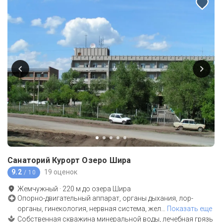
Санаторий Курорт Озеро Шира
9.2
19 оценок
/ 10
Жемчужный
·
220
м до
озера Шира
Опорно-двигательный аппарат, органы дыхания, лор-
органы, гинекология, нервная система, жел
…
Показать еще
Собственная скважина минеральной воды, лечебная грязь