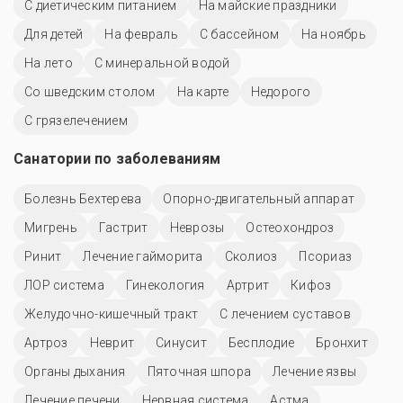
С диетическим питанием
На майские праздники
Для детей
На февраль
C бассейном
На ноябрь
На лето
С минеральной водой
Со шведским столом
На карте
Недорого
С грязелечением
Санатории по заболеваниям
Болезнь Бехтерева
Опорно-двигательный аппарат
Мигрень
Гастрит
Неврозы
Остеохондроз
Ринит
Лечение гайморита
Сколиоз
Псориаз
ЛОР система
Гинекология
Артрит
Кифоз
Желудочно-кишечный тракт
С лечением суставов
Артроз
Неврит
Синусит
Бесплодие
Бронхит
Органы дыхания
Пяточная шпора
Лечение язвы
Лечение печени
Нервная система
Астма