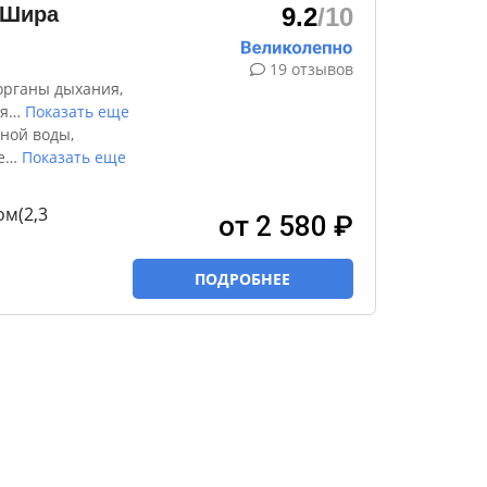
 Шира
9.2
/10
19 отзывов
органы дыхания,
я
…
Показать еще
ной воды,
е
…
Показать еще
м(2,3
от 2 580 ₽
ПОДРОБНЕЕ