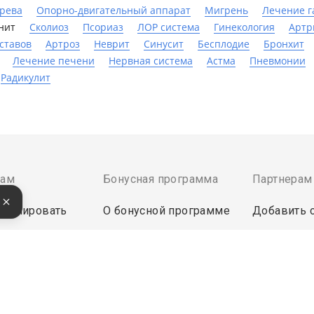
ерева
Опорно-двигательный аппарат
Мигрень
Лечение г
нит
Сколиоз
Псориаз
ЛОР система
Гинекология
Артр
ставов
Артроз
Неврит
Синусит
Бесплодие
Бронхит
Лечение печени
Нервная система
Астма
Пневмонии
Радикулит
там
Бонусная программа
Партнерам
е
бронировать
О бонусной программе
Добавить 
латить
Кешбек
Инструмен
Бонусы за отзыв
Войти в эк
ректной работы сайт использует файлы cookie, продолжение ис
кой данных.