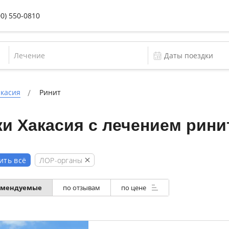
00) 550-0810
Лечение
акасия
Ринит
и Хакасия с лечением рини
ЛОР-органы
ить всё
омендуемые
по отзывам
по цене