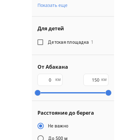
Показать еще
Для детей
Детская площадка
1
От Абакана
км
км
Расстояние до берега
Не важно
До 500 м