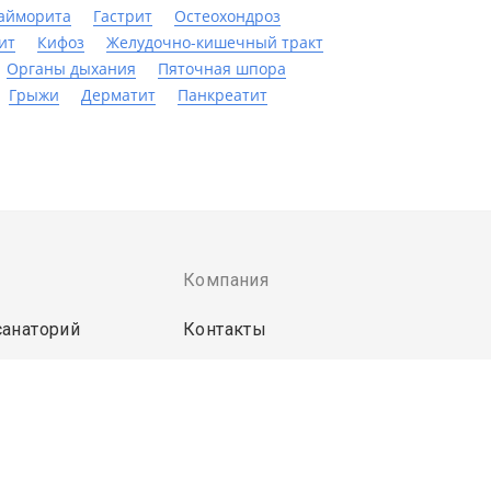
айморита
Гастрит
Остеохондроз
ит
Кифоз
Желудочно-кишечный тракт
Органы дыхания
Пяточная шпора
Грыжи
Дерматит
Панкреатит
Компания
санаторий
Контакты
ты для санатория
странет
пользования сервиса означает ваше согласие с