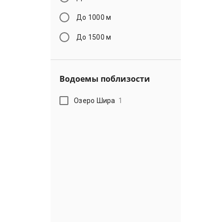
До 1000 м
До 1500 м
Водоемы поблизости
Озеро Шира
1