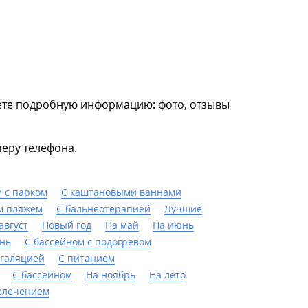
дете подробную информацию: фото, отзывы
еру телефона.
 с парком
С каштановыми ваннами
м пляжем
С бальнеотерапией
Лучшие
август
Новый год
На май
На июнь
нь
С бассейном с подогревом
нгаляцией
С питанием
C бассейном
На ноябрь
На лето
елечением