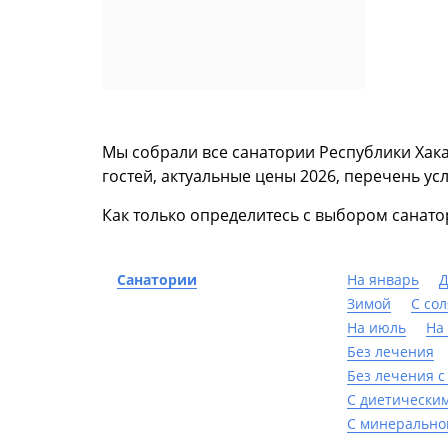
Мы собрали все санатории Республики Хак
гостей, актуальные цены 2026, перечень усл
Как только определитесь с выбором санато
Санатории
На январь
Д
Зимой
С со
На июль
На
Без лечения
Без лечения с
С диетически
С минерально