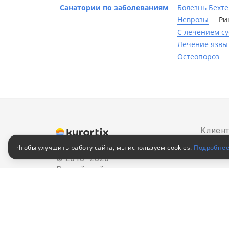
Санатории по заболеваниям
Болезнь Бехт
Неврозы
Ри
С лечением су
Лечение язвы
Остеопороз
Клиен
Путевки в санатории
Чтобы улучшить работу сайта, мы используем cookies.
Подробне
Как за
© 2010–2026
Российский сервис
Как оп
бронирования
Акции
Пользовательское соглашение
Для кор
Политика конфиденциальности
обработ