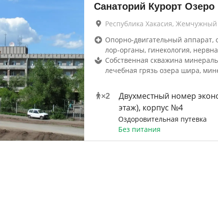
Санаторий Курорт Озеро
Республика Хакасия, Жемчужный
Опорно-двигательный аппарат, 
лор-органы, гинекология, нервна
Собственная скважина минераль
лечебная грязь озера шира, мин
Двухместный номер эконо
×
2
этаж), корпус №4
Оздоровительная путевка
Без питания