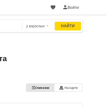
Войти
та
Списком
На карте