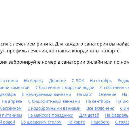
асия с лечением ринита. Для каждого санатория вы най
уг, профиль лечения, контакты, координаты на карте.
рия забронируйте номер в санатории онлайн или по ном
ля семьи
На берегу
Дорогие
С ЛФК
На октябрь
Рядом
ляной комнатой
С бассейном с морской водой
С собственны
 декабрь
С жемчужными ваннами
На март
Осенние
На 
На апрель
С бишофитными ваннами
На сентябрь
На ию
 бассейном
С йодобромными ваннами
Всё включено
С и
м питанием
На майские праздники
Для детей
На февраль
й водой
Со шведским столом
На карте
Недорого
С гряз