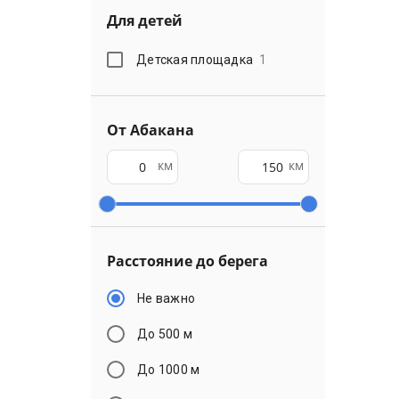
Для детей
Детская площадка
1
От Абакана
км
км
Расстояние до берега
Не важно
До 500 м
До 1000 м