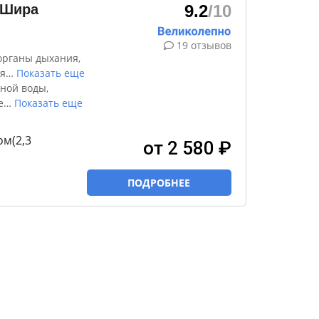
 Шира
9.2
/10
19 отзывов
органы дыхания,
я
…
Показать еще
ной воды,
е
…
Показать еще
м(2,3
от 2 580 ₽
ПОДРОБНЕЕ