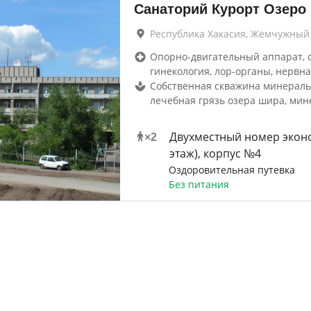
Санаторий Курорт Озеро
Республика Хакасия, Жемчужный
Опорно-двигательный аппарат, 
гинекология, лор-органы, нервна
Собственная скважина минераль
лечебная грязь озера шира, мин
Двухместный номер эконо
×
2
этаж), корпус №4
Оздоровительная путевка
Без питания