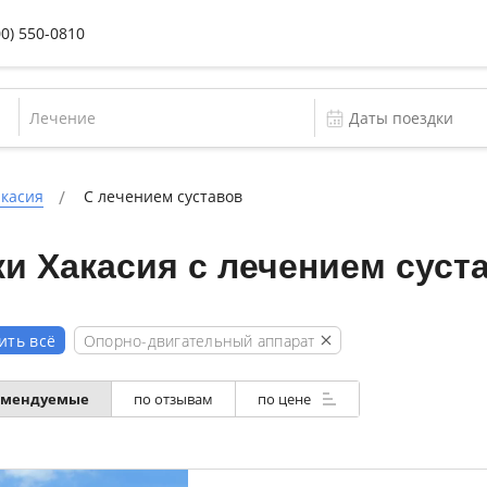
00) 550-0810
Лечение
акасия
С лечением суставов
и Хакасия с лечением суст
Опорно-двигательный аппарат
ить всё
омендуемые
по отзывам
по цене