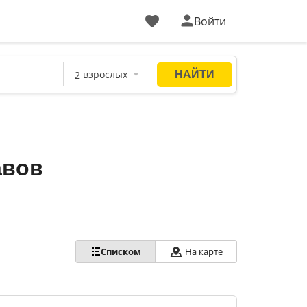
Войти
авов
Списком
На карте