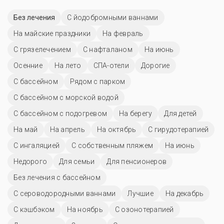
Без лечения
С йодобромными ваннами
На майские праздники
На февраль
С грязелечением
С нафталаном
На июнь
Осенние
На лето
СПА-отели
Дорогие
C бассейном
Рядом с парком
С бассейном с морской водой
С бассейном с подогревом
На берегу
Для детей
На май
На апрель
На октябрь
С гирудотерапией
С ингаляцией
С собственным пляжем
На июнь
Недорого
Для семьи
Для пенсионеров
Без лечения с бассейном
С сероводородными ваннами
Лучшие
На декабрь
С кэшбэком
На ноябрь
С озонотерапией