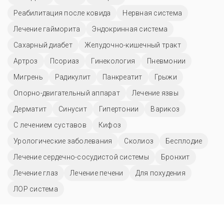
Реабилитация после ковида
Нервная система
Лечение гайморита
Эндокринная система
Сахарный диабет
Желудочно-кишечный тракт
Артроз
Псориаз
Гинекология
Пневмонии
Мигрень
Радикулит
Панкреатит
Грыжи
Опорно-двигательный аппарат
Лечение язвы
Дерматит
Синусит
Гипертонии
Варикоз
С лечением суставов
Кифоз
Урологические заболевания
Сколиоз
Бесплодие
Лечение сердечно-сосудистой системы
Бронхит
Лечение глаз
Лечение печени
Для похудения
ЛОР система