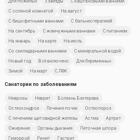
Для пожилых
3 звезды
С каштановыми ваннами
С соляной комнатой
На август
С бишофитными ваннами
С бальнеотерапией
На сентябрь
С жемчужными ваннами
С питанием
На январь
На карте
На июль
Со скипидарными ваннами
С минеральной водой
Новый год
Всё включено
Для беременных
Зимой
На март
С ЛФК
Санатории по заболеваниям
Неврозы
Неврит
Болезнь Бехтерева
Остеохондроз
Лечение почек
Остеопороз
С лечением щитовидной железы
Астма
Артрит
Ожирение
Органы дыхания
Пяточная шпора
Геморрой
Ринит
Гастрит