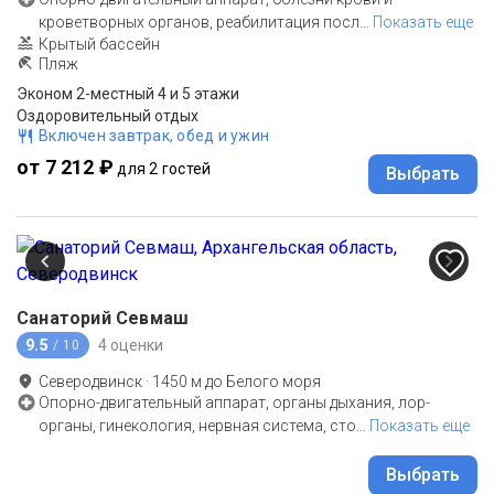
кроветворных органов, реабилитация посл
…
Показать еще
Крытый бассейн
Пляж
Эконом 2-местный 4 и 5 этажи
Оздоровительный отдых
Включен завтрак, обед и ужин
от 7 212 ₽
для 2 гостей
Выбрать
Санаторий Севмаш
9.5
4 оценки
/ 10
Северодвинск
·
1450
м до
Белого моря
Опорно-двигательный аппарат, органы дыхания, лор-
органы, гинекология, нервная система, сто
…
Показать еще
Выбрать