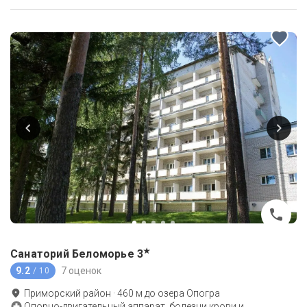
★
Санаторий Беломорье
3
9.2
7 оценок
/ 10
Приморский район
·
460
м до
озера Опогра
Опорно-двигательный аппарат, болезни крови и