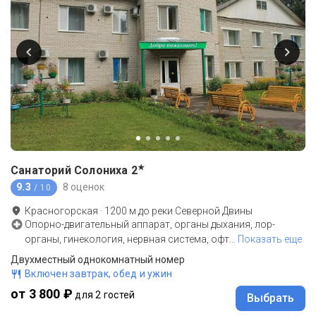
★
Санаторий Солониха
2
9.3
8 оценок
/ 10
Красногорская
·
1200
м до
реки Северной Двины
Опорно-двигательный аппарат, органы дыхания, лор-
органы, гинекология, нервная система, офт
…
Показать еще
Двухместный однокомнатный номер
Включен завтрак, обед и ужин
от 3 800 ₽
для 2 гостей
Выбрать