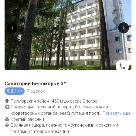
★
Санаторий Беломорье
3
9.2
7 оценок
/ 10
Приморский район
·
460
м до
озера Опогра
Опорно-двигательный аппарат, болезни крови и
кроветворных органов, реабилитация посл
…
Показать еще
Крытый бассейн
Соляная пещера, лечение тамбуканскими и сакскими
грязями, фитоароматерапия