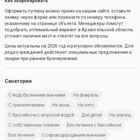
Как забронировать
Оформить путевку можно прямо на нашем сайте: оставьте
заявку через форму или позвоните по номеру телефона,
указанному на странице объекта. Менеджеры помогут
подобрать оптимальный вариант в Архангельской области,
уточнят наличие мест и ответят на все вопросы.
Цены актуальны на 2026 год и регулярно обновляются. Для
ряда учреждений действуют специальные предложения и
скидки при раннем бронировании.
Санатории
С йодобромными ваннами
На февраль
С грязелечением
На июнь
На лето
С бассейном с морской водой
Для детей
На апрель
С собственным пляжем
Без лечения с бассейном
Без лечения
С сероводородными ваннами