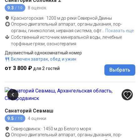
Санаторий Солониха
2
9.3
8 оценок
/ 10
Красногорская
·
1200
м до
реки Северной Двины
Опорно-двигательный аппарат, органы дыхания, лор-
органы, гинекология, нервная система, офт
…
Показать еще
Собственный источник минеральной воды, лечебные
торфяные грязи, озонотерапия
Двухместный однокомнатный номер
Включен завтрак, обед и ужин
от 3 800 ₽
для 2 гостей
Выбрать
Санаторий Севмаш
9.5
4 оценки
/ 10
Северодвинск
·
1450
м до
Белого моря
Опорно-двигательный аппарат, органы дыхания, лор-