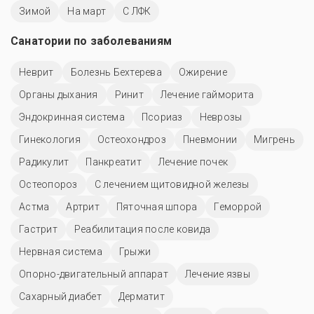
Зимой
На март
С ЛФК
Санатории по заболеваниям
Неврит
Болезнь Бехтерева
Ожирение
Органы дыхания
Ринит
Лечение гайморита
Эндокринная система
Псориаз
Неврозы
Гинекология
Остеохондроз
Пневмонии
Мигрень
Радикулит
Панкреатит
Лечение почек
Остеопороз
С лечением щитовидной железы
Астма
Артрит
Пяточная шпора
Геморрой
Гастрит
Реабилитация после ковида
Нервная система
Грыжи
Опорно-двигательный аппарат
Лечение язвы
Сахарный диабет
Дерматит