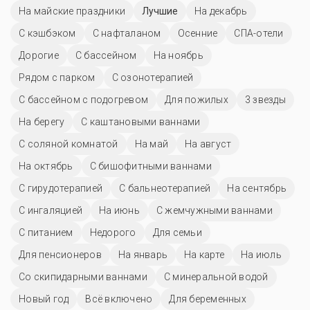
На майские праздники
Лучшие
На декабрь
С кэшбэком
С нафталаном
Осенние
СПА-отели
Дорогие
C бассейном
На ноябрь
Рядом с парком
С озонотерапией
С бассейном с подогревом
Для пожилых
3 звезды
На берегу
С каштановыми ваннами
С соляной комнатой
На май
На август
На октябрь
С бишофитными ваннами
С гирудотерапией
С бальнеотерапией
На сентябрь
С ингаляцией
На июнь
С жемчужными ваннами
С питанием
Недорого
Для семьи
Для пенсионеров
На январь
На карте
На июль
Со скипидарными ваннами
С минеральной водой
Новый год
Всё включено
Для беременных