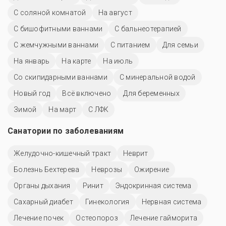
С соляной комнатой
На август
С бишофитными ваннами
С бальнеотерапией
С жемчужными ваннами
С питанием
Для семьи
На январь
На карте
На июль
Со скипидарными ваннами
С минеральной водой
Новый год
Всё включено
Для беременных
Зимой
На март
С ЛФК
Санатории по заболеваниям
Желудочно-кишечный тракт
Неврит
Болезнь Бехтерева
Неврозы
Ожирение
Органы дыхания
Ринит
Эндокринная система
Сахарный диабет
Гинекология
Нервная система
Лечение почек
Остеопороз
Лечение гайморита