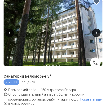
★
Санаторий Беломорье
3
9.2
7 оценок
/ 10
Приморский район
·
460
м до
озера Опогра
Опорно-двигательный аппарат, болезни крови и
кроветворных органов, реабилитация посл
…
Показать еще
Крытый бассейн