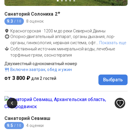
★
Санаторий Солониха
2
9.3
8 оценок
/ 10
Красногорская
·
1200
м до
реки Северной Двины
Опорно-двигательный аппарат, органы дыхания, лор-
органы, гинекология, нервная система, офт
…
Показать еще
Собственный источник минеральной воды, лечебные
торфяные грязи, озонотерапия
Двухместный однокомнатный номер
Включен завтрак, обед и ужин
от 3 800 ₽
для 2 гостей
Выбрать
Санаторий Севмаш
9.5
4 оценки
/ 10