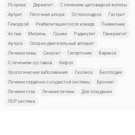
Псориаз
Дерматит
С лечением щитовидной железы
Артрит
Пяточная шпора
Остеохондроз
Гастрит
Геморрой
Реабилитация после ковида
Пневмонии
Астма
Мигрень
Грыжи
Радикулит
Панкреатит
Артроз
Опорно-двигательный аппарат
Лечение язвы
Синусит
Гипертонии
Варикоз
С лечением суставов
Кифоз
Урологические заболевания
Сколиоз
Бесплодие
Лечение сердечно-сосудистой системы
Бронхит
Лечение глаз
Лечение печени
Для похудения
ЛОР система