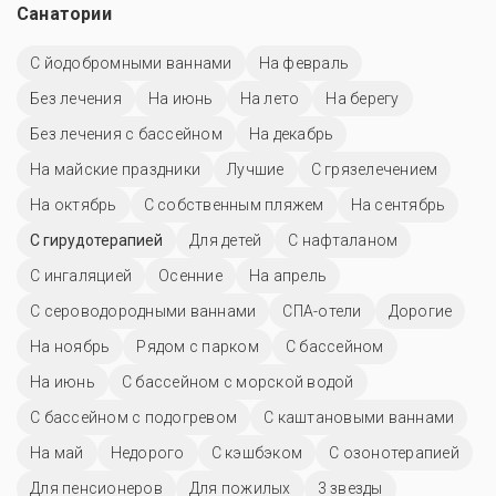
Санатории
С йодобромными ваннами
На февраль
Без лечения
На июнь
На лето
На берегу
Без лечения с бассейном
На декабрь
На майские праздники
Лучшие
С грязелечением
На октябрь
С собственным пляжем
На сентябрь
С гирудотерапией
Для детей
С нафталаном
С ингаляцией
Осенние
На апрель
С сероводородными ваннами
СПА-отели
Дорогие
На ноябрь
Рядом с парком
C бассейном
На июнь
С бассейном с морской водой
С бассейном с подогревом
С каштановыми ваннами
На май
Недорого
С кэшбэком
С озонотерапией
Для пенсионеров
Для пожилых
3 звезды