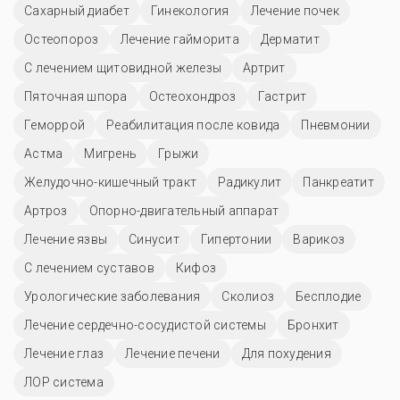
Сахарный диабет
Гинекология
Лечение почек
Остеопороз
Лечение гайморита
Дерматит
С лечением щитовидной железы
Артрит
Пяточная шпора
Остеохондроз
Гастрит
Геморрой
Реабилитация после ковида
Пневмонии
Астма
Мигрень
Грыжи
Желудочно-кишечный тракт
Радикулит
Панкреатит
Артроз
Опорно-двигательный аппарат
Лечение язвы
Синусит
Гипертонии
Варикоз
С лечением суставов
Кифоз
Урологические заболевания
Сколиоз
Бесплодие
Лечение сердечно-сосудистой системы
Бронхит
Лечение глаз
Лечение печени
Для похудения
ЛОР система