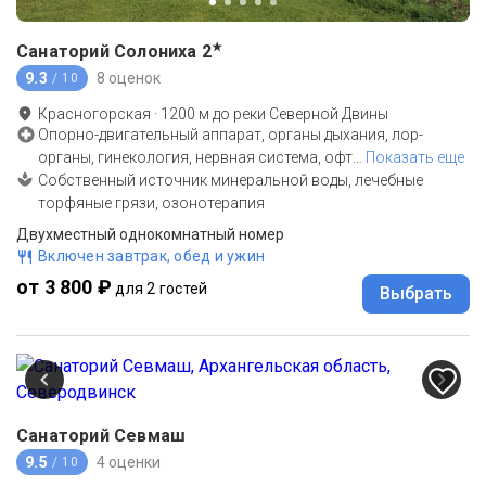
★
Санаторий Солониха
2
9.3
8 оценок
/ 10
Красногорская
·
1200
м до
реки Северной Двины
Опорно-двигательный аппарат, органы дыхания, лор-
органы, гинекология, нервная система, офт
…
Показать еще
Собственный источник минеральной воды, лечебные
торфяные грязи, озонотерапия
Двухместный однокомнатный номер
Включен завтрак, обед и ужин
от 3 800 ₽
для 2 гостей
Выбрать
Санаторий Севмаш
9.5
4 оценки
/ 10