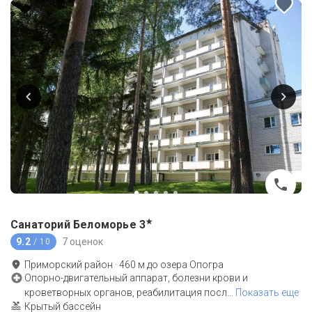
★
Санаторий Беломорье
3
9.2
7 оценок
/ 10
Приморский район
·
460
м до
озера Опогра
Опорно-двигательный аппарат, болезни крови и
кроветворных органов, реабилитация посл
…
Показать еще
Крытый бассейн