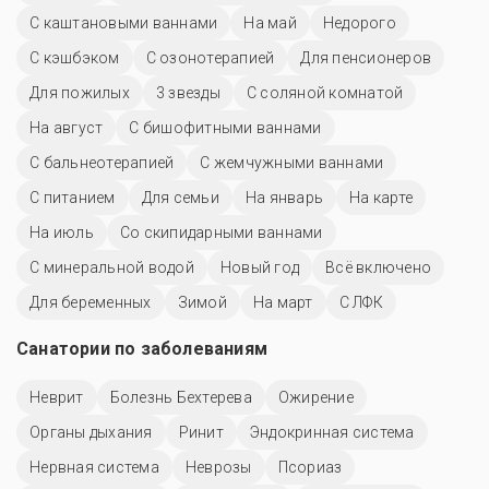
С каштановыми ваннами
На май
Недорого
С кэшбэком
С озонотерапией
Для пенсионеров
Для пожилых
3 звезды
С соляной комнатой
На август
С бишофитными ваннами
С бальнеотерапией
С жемчужными ваннами
С питанием
Для семьи
На январь
На карте
На июль
Со скипидарными ваннами
С минеральной водой
Новый год
Всё включено
Для беременных
Зимой
На март
С ЛФК
Санатории по заболеваниям
Неврит
Болезнь Бехтерева
Ожирение
Органы дыхания
Ринит
Эндокринная система
Нервная система
Неврозы
Псориаз