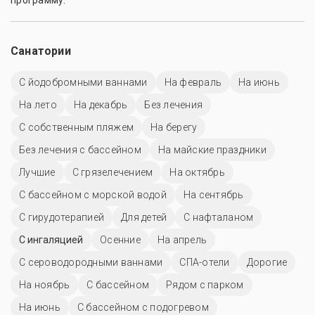
программу.
Санатории
С йодобромными ваннами
На февраль
На июнь
На лето
На декабрь
Без лечения
С собственным пляжем
На берегу
Без лечения с бассейном
На майские праздники
Лучшие
С грязелечением
На октябрь
С бассейном с морской водой
На сентябрь
С гирудотерапией
Для детей
С нафталаном
С ингаляцией
Осенние
На апрель
С сероводородными ваннами
СПА-отели
Дорогие
На ноябрь
C бассейном
Рядом с парком
На июнь
С бассейном с подогревом