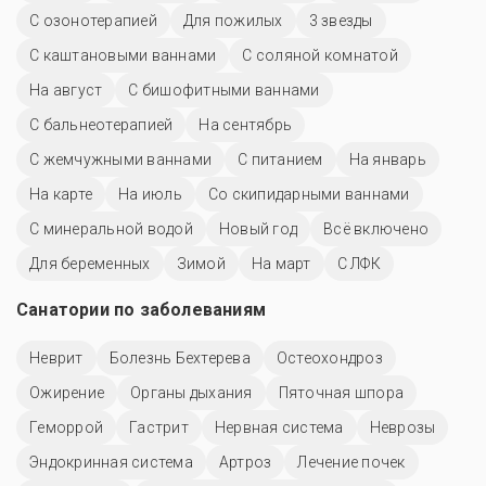
С озонотерапией
Для пожилых
3 звезды
С каштановыми ваннами
С соляной комнатой
На август
С бишофитными ваннами
С бальнеотерапией
На сентябрь
С жемчужными ваннами
С питанием
На январь
На карте
На июль
Со скипидарными ваннами
С минеральной водой
Новый год
Всё включено
Для беременных
Зимой
На март
С ЛФК
Санатории по заболеваниям
Неврит
Болезнь Бехтерева
Остеохондроз
Ожирение
Органы дыхания
Пяточная шпора
Геморрой
Гастрит
Нервная система
Неврозы
Эндокринная система
Артроз
Лечение почек