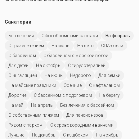
Санатории
Без лечения
С йодобромными ваннами
На февраль
С грязелечением
На июнь
На лето
СПА-отели
C бассейном
С бассейном с морской водой
Для детей
На октябрь
С гирудотерапией
С ингаляцией
На июнь
Недорого
Для семьи
На майские праздники
Осенние
С нафталаном
Дорогие
С бассейном с подогревом
На берегу
На май
На апрель
Без лечения с бассейном
С собственным пляжем
Для пенсионеров
Рядом с парком
С сероводородными ваннами
Лучшие
На декабрь
С кэшбэком
На ноябрь