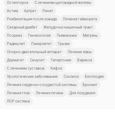
Остеопороз
С лечением щитовидной железы
Астма
Артрит
Ринит
Реабилитация после ковида
Лечение гайморита
Сахарный диабет
Желудочно-кишечный тракт
Псориаз
Гинекология
Пневмонии
Мигрень
Радикулит
Панкреатит
Грыжи
Опорно-двигательный аппарат
Лечение язвы
Дерматит
Синусит
Гипертонии
Варикоз
С лечением суставов
Кифоз
Урологические заболевания
Сколиоз
Бесплодие
Лечение сердечно-сосудистой системы
Бронхит
Лечение глаз
Лечение печени
Для похудения
ЛОР система