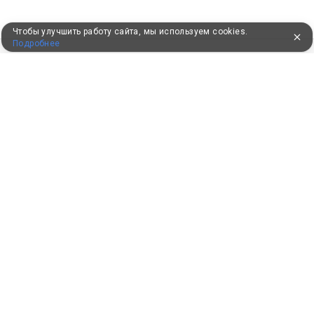
Чтобы улучшить работу сайта, мы используем cookies.
Подробнее
ПУТЕВКИ В САНАТОРИИ
КОНСУЛЬТАЦИИ ПО ТЕЛЕФОНУ
8 (800) 550-0810
Бесплатно по России
КЛИЕНТАМ
Как забронировать
Как оплатить
Бонусная программа
Акции