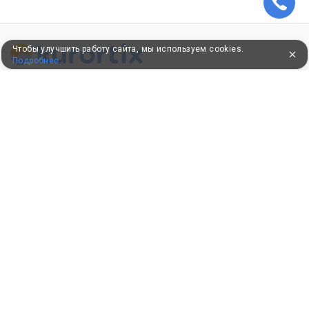
Чтобы улучшить работу сайта, мы используем cookies.
Подробнее
ПУТЕВКИ В САНАТОРИИ
КОНСУЛЬТАЦИИ ПО ТЕЛЕФОНУ
8 (800) 550-0810
Бесплатно по России
КЛИЕНТАМ
Как забронировать
Как оплатить
Бонусная программа
Акции
Пользовательское соглашение