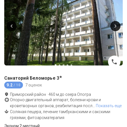
★
Санаторий Беломорье
3
9.2
7 оценок
/ 10
Приморский район
·
460
м до
озера Опогра
Опорно-двигательный аппарат, болезни крови и
кроветворных органов, реабилитация посл
…
Показать еще
Соляная пещера, лечение тамбуканскими и сакскими
грязями, фитоароматерапия
Эконом 2-местный