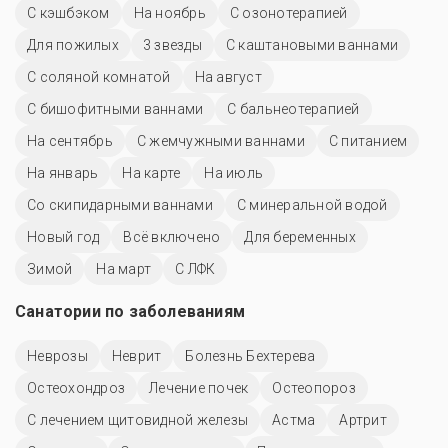
С кэшбэком
На ноябрь
С озонотерапией
Для пожилых
3 звезды
С каштановыми ваннами
С соляной комнатой
На август
С бишофитными ваннами
С бальнеотерапией
На сентябрь
С жемчужными ваннами
С питанием
На январь
На карте
На июль
Со скипидарными ваннами
С минеральной водой
Новый год
Всё включено
Для беременных
Зимой
На март
С ЛФК
Санатории по заболеваниям
Неврозы
Неврит
Болезнь Бехтерева
Остеохондроз
Лечение почек
Остеопороз
С лечением щитовидной железы
Астма
Артрит