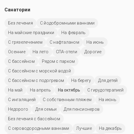
Санатории
Без лечения
С йодобромными ваннами
На майские праздники
На февраль
С грязелечением
С нафталаном
На июнь
Осенние
На лето
СПА-отели
Дорогие
C бассейном
Рядом с парком
С бассейном с морской водой
С бассейном с подогревом
На берегу
Для детей
На май
На апрель
На октябрь
С гирудотерапией
С ингаляцией
С собственным пляжем
На июнь
Недорого
Для семьи
Для пенсионеров
Без лечения с бассейном
С сероводородными ваннами
Лучшие
На декабрь