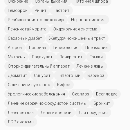
Ожирение
Органы дыхания
Пяточная шпора
Геморрой
Ринит
Гастрит
Реабилитация после ковида
Нервная система
Лечение гайморита
Эндокринная система
Сахарный диабет
Желудочно-кишечный тракт
Артроз
Псориаз
Гинекология
Пневмонии
Мигрень
Радикулит
Панкреатит
Грыжи
Опорно-двигательный аппарат
Лечение язвы
Дерматит
Синусит
Гипертонии
Варикоз
С лечением суставов
Кифоз
Урологические заболевания
Сколиоз
Бесплодие
Лечение сердечно-сосудистой системы
Бронхит
Лечение глаз
Лечение печени
Для похудения
ЛОР система