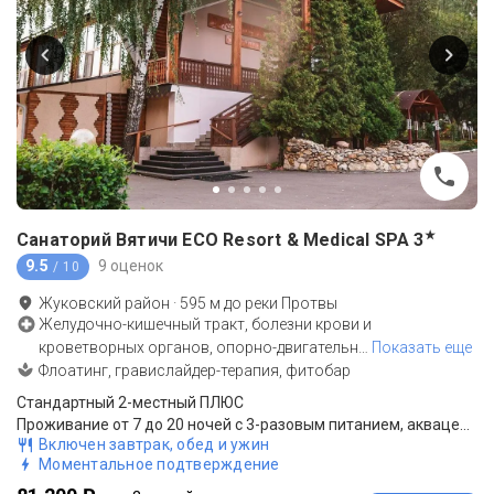
★
Санаторий Вятичи ECO Resort & Medical SPA
3
9.5
9 оценок
/ 10
Жуковский район
·
595
м до
реки Протвы
Желудочно-кишечный тракт, болезни крови и
кроветворных органов, опорно-двигательн
…
Показать еще
Флоатинг, гравислайдер-терапия, фитобар
Стандартный 2-местный ПЛЮС
Проживание от 7 до 20 ночей с 3-разовым питанием, аквацентр
Включен завтрак, обед и ужин
Моментальное подтверждение