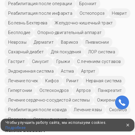
Реабилитация после операции
Бронхит
Реабилитация после инфаркта
Остеопороз
Неврит
Болезнь Бехтерева
Желудочно-кишечный тракт
Бесплодие
Опорно-двигательный аппарат
Неврозы
Дерматит
Варикоз
Пневмонии
Сахарный диабет
Для похудения
ЛОР система
Гастрит
Синусит
Грыжи
С лечением суставов
Эндокринная система
Астма
Артрит
Лечение почек
Кифоз
Ринит
Нервная система
Гипертонии
Остеохондроз
Артроз
Панкреатит
Лечение сердечно-сосудистой системы
Ожирение
Реабилитация после ковида
Лечение язвы
Сколиоз
Псориаз
Органы дыхания
Чтобы улучшить работу сайта, мы используем cookies.
Подробнее
Другие разделы