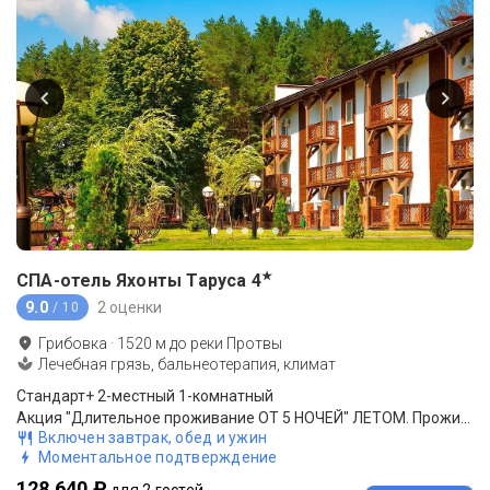
★
СПА-отель Яхонты Таруса
4
9.0
2 оценки
/ 10
Грибовка
·
1520
м до
реки Протвы
Лечебная грязь, бальнеотерапия, климат
Стандарт+ 2-местный 1-комнатный
Акция "Длительное проживание ОТ 5 НОЧЕЙ" ЛЕТОМ. Проживание, 3-разовое питание (шведскй стол), посещение Аквацентра, анимация, WI-FI, парковка
Включен завтрак, обед и ужин
Моментальное подтверждение
128 640 ₽