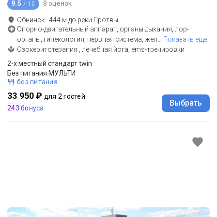
9.5
8 оценок
/ 10
Обнинск
·
444
м до
реки Протвы
Опорно-двигательный аппарат, органы дыхания, лор-
органы, гинекология, нервная система, жел
…
Показать еще
Озокеритотерапия , лечебная йога, ems-тренировки
2-x местный стандарт twin
Без питания МУЛЬТИ
без питания
33 950 ₽
для 2 гостей
Выбрать
243 бонуса