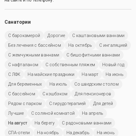
на сайте и по телефону.
Санатории
С барокамерой
Дорогие
С каштановыми ваннами
Без лечения с бассейном
На октябрь
С ингаляцией
С жемчужными ваннами
С бишофитными ваннами
С нафталаном
С собственным пляжем
Новый год
С ЛФК
На майские праздники
На март
На июнь
Для беременных
На июль
Со шведским столом
C бассейном
С кэшбэком
Для пенсионеров
Рядом с парком
С гирудотерапией
Для детей
Лучшие
С соляной комнатой
На апрель
На август
На берегу
С радоновыми ваннами
СПА-отели
На ноябрь
На декабрь
На июнь