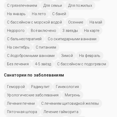
С грязелечением
Для семьи
Для пожилых
На январь
На лето
С баней
С бассейном с морской водой
Осенние
На май
Недорого
Всё включено
3 звезды
На карте
С бальнеотерапией
Со скипидарными ваннами
На сентябрь
С питанием
С йодобромными ваннами
Зимой
На февраль
Без лечения
4-5 звёзд
С бассейном с подогревом
Санатории по заболеваниям
Геморрой
Радикулит
Гинекология
Урологические заболевания
Мигрень
Лечение печени
С лечением щитовидной железы
Пяточная шпора
Лечение гайморита