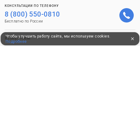
КОНСУЛЬТАЦИИ ПО ТЕЛЕФОНУ
8 (800) 550-0810
Бесплатно по России
Чтобы улучшить работу сайта, мы используем cookies.
КЛИЕНТАМ
Подробнее
Как забронировать
Как оплатить
Бонусная программа
Акции
Пользовательское соглашение
Политика конфиденциальности
Контакты
СОТРУДНИЧЕСТВО
Добавить объект размещения