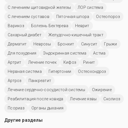
С лечением щитовидной железы
ЛОР система
С лечением суставов
Пяточная шпора
Остеопороз
Варикоз
Болезнь Бехтерева
Неврит
Сахарный диабет
Желудочно-кишечный тракт
Дерматит
Неврозы
Бронхит
Синусит
Грыжи
Для похудения
Эндокринная система
Астма
Артрит
Лечение почек
Кифоз
Ринит
Нервная система
Гипертонии
Остеохондроз
Артроз
Панкреатит
Лечение сердечно-сосудистой системы
Ожирение
Реабилитация после ковида
Лечение язвы
Сколиоз
Псориаз
Органы дыхания
Другие разделы