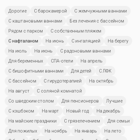
Дорогие
С барокамерой
С жемчужными ваннами
С каштановыми ваннами
Без лечения с бассейном
Рядом с парком
С собственным пляжем
С нафталаном
На июнь
С ингаляцией
На берегу
На июль
На июнь
С радоновыми ваннами
Для беременных
СПА-отели
На апрель
С бишофитными ваннами
Для детей
С ЛФК
C бассейном
С гирудотерапией
На октябрь
На август
С соляной комнатой
Со шведским столом
Для пенсионеров
Лучшие
С кэшбэком
На март
Новый год
На декабрь
На майские праздники
С грязелечением
Для семьи
Для пожилых
На ноябрь
На январь
На лето