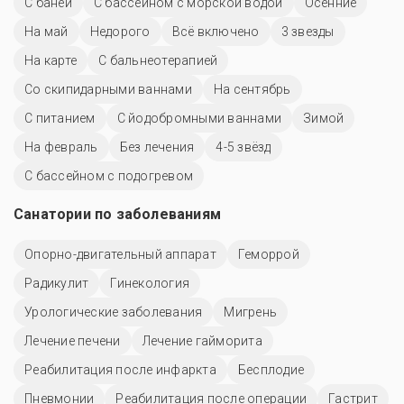
С баней
С бассейном с морской водой
Осенние
На май
Недорого
Всё включено
3 звезды
На карте
С бальнеотерапией
Со скипидарными ваннами
На сентябрь
С питанием
С йодобромными ваннами
Зимой
На февраль
Без лечения
4-5 звёзд
С бассейном с подогревом
Санатории по заболеваниям
Опорно-двигательный аппарат
Геморрой
Радикулит
Гинекология
Урологические заболевания
Мигрень
Лечение печени
Лечение гайморита
Реабилитация после инфаркта
Бесплодие
Пневмонии
Реабилитация после операции
Гастрит