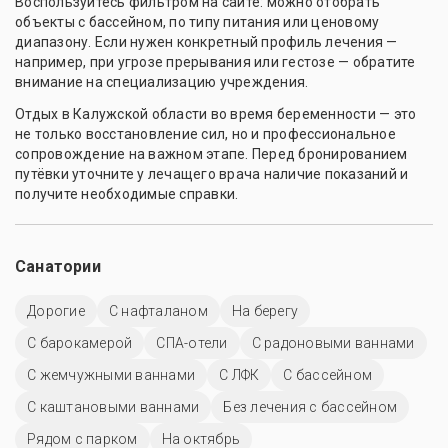
Воспользуйтесь фильтром на сайте: можно отобрать
объекты с бассейном, по типу питания или ценовому
диапазону. Если нужен конкретный профиль лечения —
например, при угрозе прерывания или гестозе — обратите
внимание на специализацию учреждения.
Отдых в Калужской области во время беременности — это
не только восстановление сил, но и профессиональное
сопровождение на важном этапе. Перед бронированием
путёвки уточните у лечащего врача наличие показаний и
получите необходимые справки.
Санатории
Дорогие
С нафталаном
На берегу
С барокамерой
СПА-отели
С радоновыми ваннами
С жемчужными ваннами
С ЛФК
C бассейном
С каштановыми ваннами
Без лечения с бассейном
Рядом с парком
На октябрь