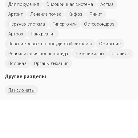
Для похудения
Эндокринная система
Астма
Артрит
Лечение почек
Кифоз
Ринит
Нервная система
Гипертонии
Остеохондроз
Артроз
Панкреатит
Лечение сердечно-сосудистой системы
Ожирение
Реабилитация после ковида
Лечение язвы
Сколиоз
Псориаз
Органы дыхания
Другие разделы
Пансионаты