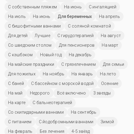
С собственным пляжем
На июнь
С ингаляцией
На июль
На июнь
Для беременных
На апрель
С бишофитными ваннами
С соляной комнатой
Для детей
Лучшие
С гирудотерапией
На август
Со шведским столом
Для пенсионеров
На март
С кэшбэком
Новый год
На декабрь
На майские праздники
С грязелечением
Для семьи
Для пожилых
На ноябрь
На январь
На лето
С баней
С бассейном с морской водой
Осенние
На май
Недорого
Всё включено
3 звезды
На карте
С бальнеотерапией
Со скипидарными ваннами
На сентябрь
С питанием
С йодобромными ваннами
Зимой
На февраль
Без лечения
4-5 звёзд