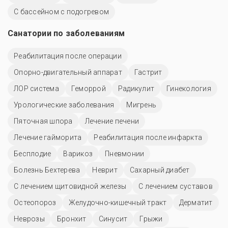
С бассейном с подогревом
Санатории по заболеваниям
Реабилитация после операции
Опорно-двигательный аппарат
Гастрит
ЛОР система
Геморрой
Радикулит
Гинекология
Урологические заболевания
Мигрень
Пяточная шпора
Лечение печени
Лечение гайморита
Реабилитация после инфаркта
Бесплодие
Варикоз
Пневмонии
Болезнь Бехтерева
Неврит
Сахарный диабет
С лечением щитовидной железы
С лечением суставов
Остеопороз
Желудочно-кишечный тракт
Дерматит
Неврозы
Бронхит
Синусит
Грыжи