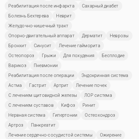
Реабилитация после инфаркта
Сахарный диабет
Болезнь Бехтерева
Неврит
Желудочно-кишечный тракт
Опорно-двигательный аппарат
Дерматит
Неврозы
Бронхит
Синусит
Лечение гайморита
Остеопороз
Грыжи
Для похудения
Бесплодие
Варикоз
Пневмонии
Реабилитация после операции
Эндокринная система
Астма
Гастрит
Артрит
Лечение почек
С лечением щитовидной железы
ЛОР система
С лечением суставов
Кифоз
Ринит
Нервная система
Гипертонии
Остеохондроз
Артроз
Панкреатит
Лечение сердечно-сосудистой системы
Ожирение