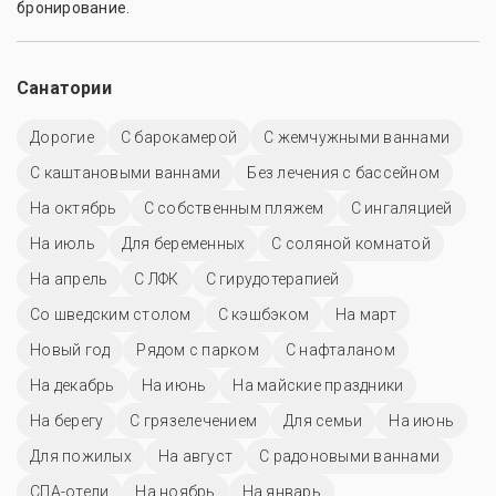
бронирование.
Санатории
Дорогие
С барокамерой
С жемчужными ваннами
С каштановыми ваннами
Без лечения с бассейном
На октябрь
С собственным пляжем
С ингаляцией
На июль
Для беременных
С соляной комнатой
На апрель
С ЛФК
С гирудотерапией
Со шведским столом
С кэшбэком
На март
Новый год
Рядом с парком
С нафталаном
На декабрь
На июнь
На майские праздники
На берегу
С грязелечением
Для семьи
На июнь
Для пожилых
На август
С радоновыми ваннами
СПА-отели
На ноябрь
На январь