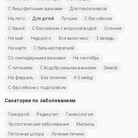
С бишофитными ваннами
Для пенсионеров
На лето
Для детей
Лучшие
C бассейном
С баней
С бассейном с морской водой
Осенние
На май
Недорого
Всё включено
3 звезды
На карте
С бальнеотерапией
Со скипидарными ваннами
На сентябрь
С питанием
С йодобромными ваннами
Зимой
На февраль
Без лечения
4-5 звёзд
С бассейном с подогревом
Санатории по заболеваниям
Геморрой
Радикулит
Гинекология
Урологические заболевания
Мигрень
Пяточная шпора
Лечение печени