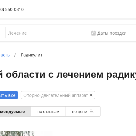
00) 550-0810
Лечение
ласть
Радикулит
 области с лечением радик
Опорно-двигательный аппарат
ить всё
омендуемые
по отзывам
по цене