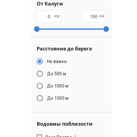
От Калуги
км
км
Расстояние до берега
Не важно
До 500 м
До 1000 м
До 1500 м
Водоемы поблизости