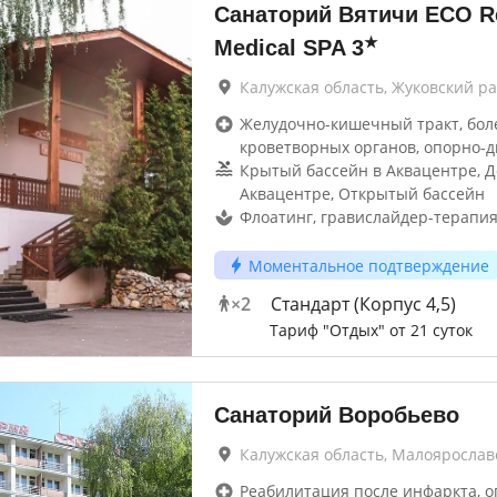
Санаторий Вятичи ECO Re
★
Medical SPA
3
Калужская область, Жуковский р
Желудочно-кишечный тракт, бол
кроветворных органов, опорно-д
Крытый бассейн в Аквацентре, Д
Аквацентре, Открытый бассейн
Флоатинг, гравислайдер-терапия
Моментальное подтверждение
×
2
Стандарт (Корпус 4,5)
Тариф "Отдых" от 21 суток
Санаторий Воробьево
Калужская область, Малоярослав
Реабилитация после инфаркта, о