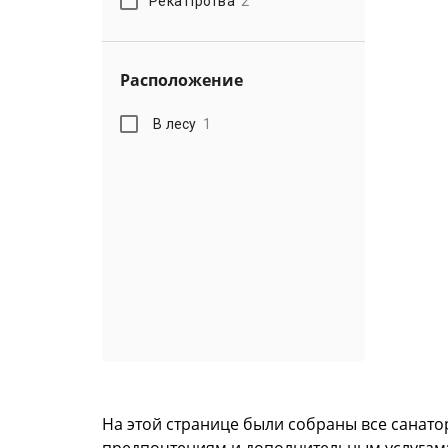
Река Протва
2
Расположение
В лесу
1
На этой странице были собраны все санато