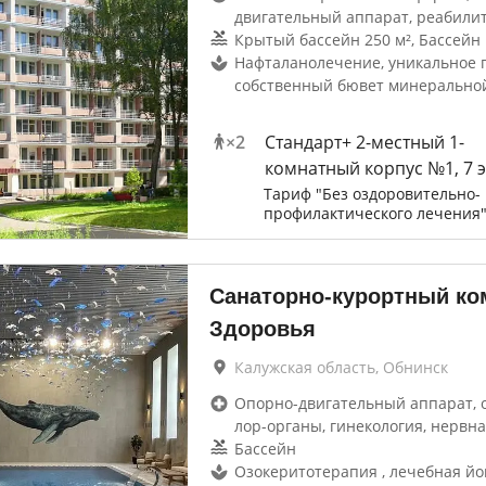
двигательный аппарат, реабили
Крытый бассейн 250 м², Бассейн 
Нафталанолечение, уникальное 
собственный бювет минерально
×
2
Стандарт+ 2-местный 1-
комнатный корпус №1, 7 
Тариф "Без оздоровительно-
профилактического лечения
Санаторно-курортный ко
Здоровья
Калужская область, Обнинск
Опорно-двигательный аппарат, 
лор-органы, гинекология, нервна
Бассейн
Озокеритотерапия , лечебная йог