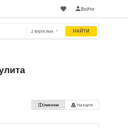
Войти
улита
Списком
На карте