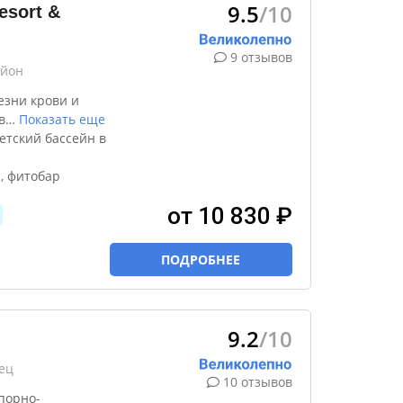
9.5
/10
sort &
9 отзывов
айон
езни крови и
в
…
Показать еще
етский бассейн в
, фитобар
от 10 830 ₽
ПОДРОБНЕЕ
9.2
/10
ец
10 отзывов
порно-