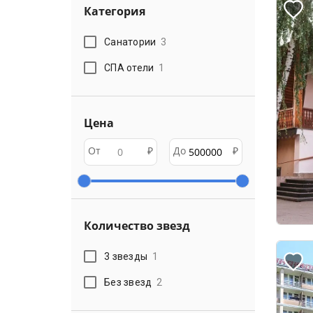
Категория
Санатории
3
СПА отели
1
Цена
От
₽
До
₽
Количество звезд
3 звезды
1
Без звезд
2