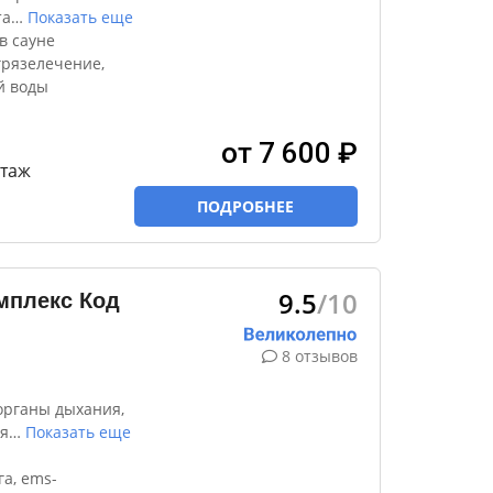
та
…
Показать еще
в сауне
грязелечение,
й воды
от 7 600 ₽
этаж
ПОДРОБНЕЕ
"
9.5
/10
мплекс Код
8 отзывов
органы дыхания,
я
…
Показать еще
а, ems-