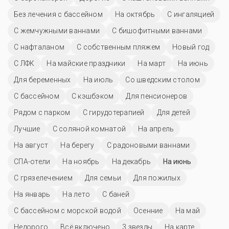
Без лечения с бассейном
На октябрь
С ингаляцией
С жемчужными ваннами
С бишофитными ваннами
С нафталаном
С собственным пляжем
Новый год
С ЛФК
На майские праздники
На март
На июнь
Для беременных
На июль
Со шведским столом
C бассейном
С кэшбэком
Для пенсионеров
Рядом с парком
С гирудотерапией
Для детей
Лучшие
С соляной комнатой
На апрель
На август
На берегу
С радоновыми ваннами
СПА-отели
На ноябрь
На декабрь
На июнь
С грязелечением
Для семьи
Для пожилых
На январь
На лето
С баней
С бассейном с морской водой
Осенние
На май
Недорого
Всё включено
3 звезды
На карте