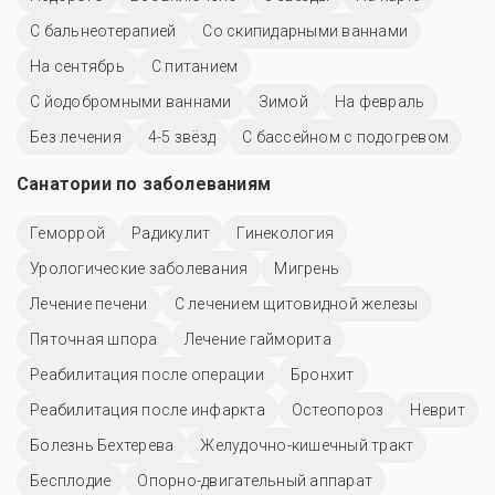
С бальнеотерапией
Со скипидарными ваннами
На сентябрь
С питанием
С йодобромными ваннами
Зимой
На февраль
Без лечения
4-5 звёзд
С бассейном с подогревом
Санатории по заболеваниям
Геморрой
Радикулит
Гинекология
Урологические заболевания
Мигрень
Лечение печени
С лечением щитовидной железы
Пяточная шпора
Лечение гайморита
Реабилитация после операции
Бронхит
Реабилитация после инфаркта
Остеопороз
Неврит
Болезнь Бехтерева
Желудочно-кишечный тракт
Бесплодие
Опорно-двигательный аппарат