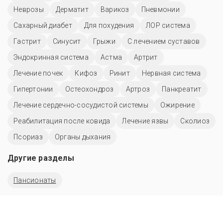
Неврозы
Дерматит
Варикоз
Пневмонии
Сахарный диабет
Для похудения
ЛОР система
Гастрит
Синусит
Грыжи
С лечением суставов
Эндокринная система
Астма
Артрит
Лечение почек
Кифоз
Ринит
Нервная система
Гипертонии
Остеохондроз
Артроз
Панкреатит
Лечение сердечно-сосудистой системы
Ожирение
Реабилитация после ковида
Лечение язвы
Сколиоз
Псориаз
Органы дыхания
Другие разделы
Пансионаты