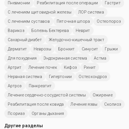
Пневмонии
Реабилитация после операции
Гастрит
С лечением щитовидной железы
ЛОР система
С лечением суставов
Пяточная шпора
Остеопороз
Варикоз
Болезнь Бехтерева
Неврит
Сахарный диабет
Желудочно-кишечный тракт
Дерматит
Неврозы
Бронхит
Синусит
Грыжи
Для похудения
Эндокринная система
Астма
Артрит
Лечение почек
Кифоз
Ринит
Нервная система
Гипертонии
Остеохондроз
Артроз
Панкреатит
Лечение сердечно-сосудистой системы
Ожирение
Реабилитация после ковида
Лечение язвы
Сколиоз
Псориаз
Органы дыхания
Другие разделы