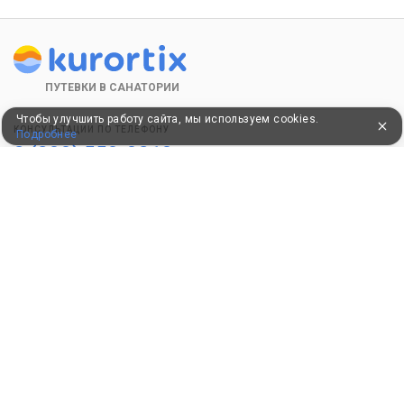
ПУТЕВКИ В САНАТОРИИ
Чтобы улучшить работу сайта, мы используем cookies.
КОНСУЛЬТАЦИИ ПО ТЕЛЕФОНУ
Подробнее
8 (800) 550-0810
Бесплатно по России
КЛИЕНТАМ
Как забронировать
Как оплатить
Бонусная программа
Акции
Пользовательское соглашение