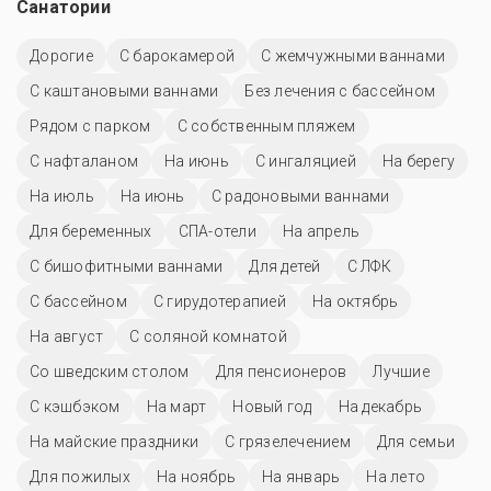
Санатории
Дорогие
С барокамерой
С жемчужными ваннами
С каштановыми ваннами
Без лечения с бассейном
Рядом с парком
С собственным пляжем
С нафталаном
На июнь
С ингаляцией
На берегу
На июль
На июнь
С радоновыми ваннами
Для беременных
СПА-отели
На апрель
С бишофитными ваннами
Для детей
С ЛФК
C бассейном
С гирудотерапией
На октябрь
На август
С соляной комнатой
Со шведским столом
Для пенсионеров
Лучшие
С кэшбэком
На март
Новый год
На декабрь
На майские праздники
С грязелечением
Для семьи
Для пожилых
На ноябрь
На январь
На лето