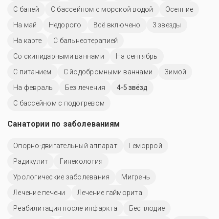
С баней
С бассейном с морской водой
Осенние
На май
Недорого
Всё включено
3 звезды
На карте
С бальнеотерапией
Со скипидарными ваннами
На сентябрь
С питанием
С йодобромными ваннами
Зимой
На февраль
Без лечения
4-5 звёзд
С бассейном с подогревом
Санатории по заболеваниям
Опорно-двигательный аппарат
Геморрой
Радикулит
Гинекология
Урологические заболевания
Мигрень
Лечение печени
Лечение гайморита
Реабилитация после инфаркта
Бесплодие