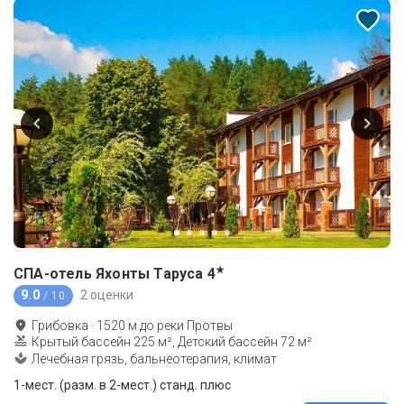
★
СПА-отель Яхонты Таруса
4
9.0
2 оценки
/ 10
Грибовка
·
1520
м до
реки Протвы
Крытый бассейн 225 м², Детский бассейн 72 м²
Лечебная грязь, бальнеотерапия, климат
1-мест. (разм. в 2-мест.) станд. плюс