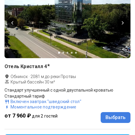
★
Отель Кристалл
4
Обнинск
·
2081
м до
реки Протвы
Крытый бассейн 30 м²
Стандарт улучшенный с одной двуспальной кроватью
Стандартный тариф
Включен завтрак "шведский стол"
Моментальное подтверждение
от 7 960 ₽
для 2 гостей
Выбрать