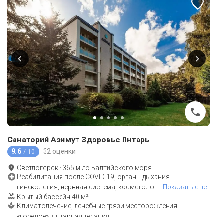
Санаторий Азимут Здоровье Янтарь
9.6
32 оценки
/ 10
Светлогорск
·
365
м до
Балтийского моря
Реабилитация после COVID-19, органы дыхания,
гинекология, нервная система, косметолог
…
Показать еще
Крытый бассейн 40 м²
Климатолечение, лечебные грязи месторождения
«горелое», янтарная терапия