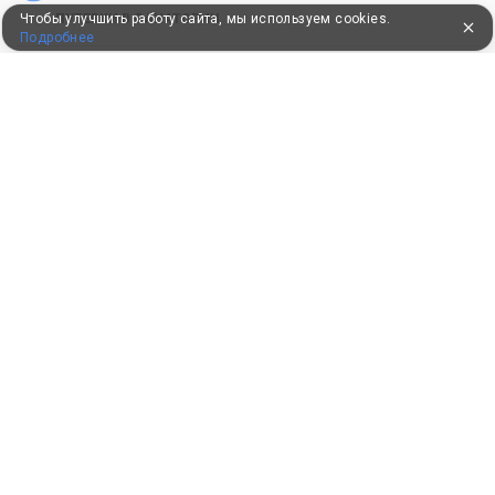
Чтобы улучшить работу сайта, мы используем cookies.
ПУТЕВКИ В САНАТОРИИ
Подробнее
КОНСУЛЬТАЦИИ ПО ТЕЛЕФОНУ
8 (800) 550-0810
Бесплатно по России
КЛИЕНТАМ
Как забронировать
Как оплатить
Бонусная программа
Акции
Пользовательское соглашение
Политика конфиденциальности
Контакты