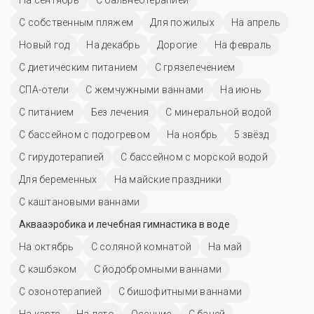
С собственным пляжем
Для пожилых
На апрель
Новый год
На декабрь
Дорогие
На февраль
С диетическим питанием
С грязелечением
СПА-отели
С жемчужными ваннами
На июнь
С питанием
Без лечения
С минеральной водой
С бассейном с подогревом
На ноябрь
5 звёзд
С гирудотерапией
С бассейном с морской водой
Для беременных
На майские праздники
С каштановыми ваннами
Аквааэробика и лечебная гимнастика в воде
На октябрь
С соляной комнатой
На май
С кэшбэком
С йодобромными ваннами
С озонотерапией
С бишофитными ваннами
На карте
На лето
Осенние
С баней