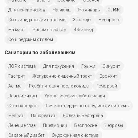
Для пенсионеров
На июль
На январь
С ЛФК
Со скипидарными ваннами
3 звезды
Недорого
На март
Рядом с парком
4-5 звёзд
Со шведским столом
Санатории по заболеваниям
ЛОР система
Для похудения
Грыжи
Синусит
Гастрит
Желудочно-кишечный тракт
Бронхит
Астма
Реабилитация после ковида
Геморрой
Лечение язвы
Урологические заболевания
Остеохондроз
Лечение сердечно-сосудистой системы
Неврит
Панкреатит
Болезнь Бехтерева
Лечение глаз
Пневмонии
Бесплодие
Неврозы
Сахарный диабет
Эндокринная система