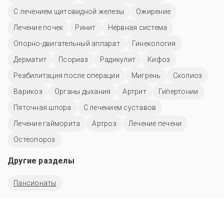
С лечением щитовидной железы
Ожирение
Лечение почек
Ринит
Нервная система
Опорно-двигательный аппарат
Гинекология
Дерматит
Псориаз
Радикулит
Кифоз
Реабилитация после операции
Мигрень
Сколиоз
Варикоз
Органы дыхания
Артрит
Гипертонии
Пяточная шпора
С лечением суставов
Лечение гайморита
Артроз
Лечение печени
Остеопороз
Другие разделы
Пансионаты