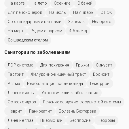
На карте
На лето
Осенние
С баней
Для пенсионеров
На июль
На январь
С ЛФК
Со скипидарными ваннами
3 звезды
Недорого
На март
Рядом с парком
4-5 звёзд
Со шведским столом
Санатории по заболеваниям
ЛОР система
Для похудения
Грыжи
Синусит
Гастрит
Желудочно-кишечный тракт
Бронхит
Астма
Реабилитация после ковида
Геморрой
Лечение язвы
Урологические заболевания
Остеохондроз
Лечение сердечно-сосудистой системы
Неврит
Панкреатит
Болезнь Бехтерева
Лечение глаз
Пневмонии
Бесплодие
Неврозы