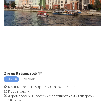
★
Отель Кайзерхоф
4
9.4
7 оценок
/ 10
Калининград
·
10
м до
реки Старой Преголи
Косметология
Аэромассажный бассейн с противотоком и гейзерами
101.25 м²