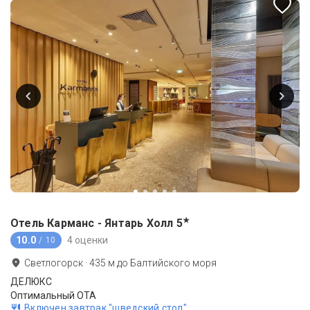
★
Отель Карманс - Янтарь Холл
5
10.0
4 оценки
/ 10
Светлогорск
·
435
м до
Балтийского моря
ДЕЛЮКС
Оптимальный OTA
Включен завтрак "шведский стол"