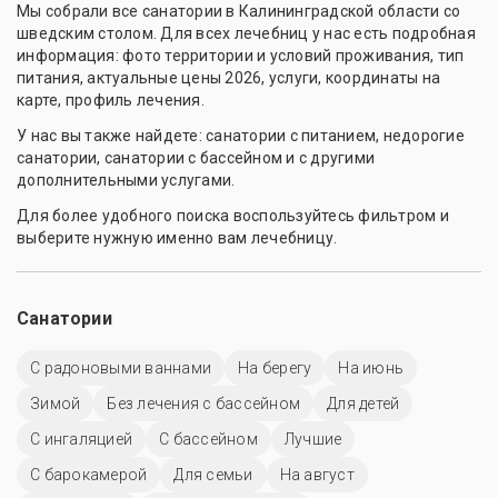
Мы собрали все санатории в Калининградской области со
шведским столом. Для всех лечебниц у нас есть подробная
информация: фото территории и условий проживания, тип
питания, актуальные цены 2026, услуги, координаты на
карте, профиль лечения.
У нас вы также найдете: санатории с питанием, недорогие
санатории, санатории с бассейном и с другими
дополнительными услугами.
Для более удобного поиска воспользуйтесь фильтром и
выберите нужную именно вам лечебницу.
Санатории
С радоновыми ваннами
На берегу
На июнь
Зимой
Без лечения с бассейном
Для детей
С ингаляцией
C бассейном
Лучшие
С барокамерой
Для семьи
На август