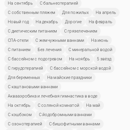
На сентябрь
С бальнеотерапией
С собственным пляжем
Для пожилых
На апрель
Новый год
На декабрь
Дорогие
На февраль
С диетическим питанием
С грязелечением
СПА-отели
С жемчужными ваннами
На июнь
С питанием
Без лечения
С минеральной водой
С бассейном с подогревом
На ноябрь
5 звёзд
С гирудотерапией
С бассейном с морской водой
Для беременных
На майские праздники
С каштановыми ваннами
Аквааэробика и лечебная гимнастика в воде
На октябрь
С соляной комнатой
На май
С кэшбэком
С йодобромными ваннами
С озонотерапией
С бишофитными ваннами