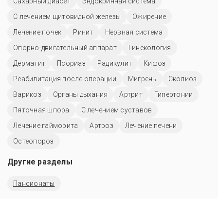
Сахарный диабет
Эндокринная система
С лечением щитовидной железы
Ожирение
Лечение почек
Ринит
Нервная система
Опорно-двигательный аппарат
Гинекология
Дерматит
Псориаз
Радикулит
Кифоз
Реабилитация после операции
Мигрень
Сколиоз
Варикоз
Органы дыхания
Артрит
Гипертонии
Пяточная шпора
С лечением суставов
Лечение гайморита
Артроз
Лечение печени
Остеопороз
Другие разделы
Пансионаты