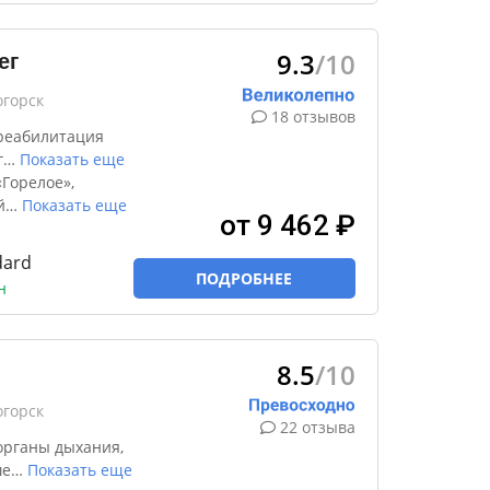
9.3
/10
ег
огорск
18 отзывов
реабилитация
г
…
Показать еще
Горелое»,
й
…
Показать еще
от 9 462 ₽
dard
ПОДРОБНЕЕ
н
8.5
/10
огорск
22 отзыва
органы дыхания,
ше
…
Показать еще