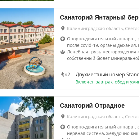
Санаторий Янтарный бер
Калининградская область, Светл
Опорно-двигательный аппарат, 
после covid-19, органы дыхания, 
Лечебная грязь месторождения «
собственный бювет минерально
×
2
Двухместный номер Stan
Включен завтрак, обед и ужи
Санаторий Отрадное
Калининградская область, Светл
Опорно-двигательный аппарат, 
нервная система, желудочно-ки