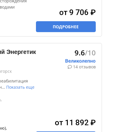
есторождения
 водами
от 9 706 ₽
ПОДРОБНЕЕ
9.6
/10
й Энергетик
14 отзывов
огорск
реабилитация
н
…
Показать еще
,
от 11 892 ₽
ю),