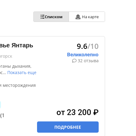
Списком
На карте
9.6
/10
вье Янтарь
огорск
32 отзыва
рганы дыхания,
ос
…
Показать еще
и месторождения
от 23 200 ₽
(1
ПОДРОБНЕЕ