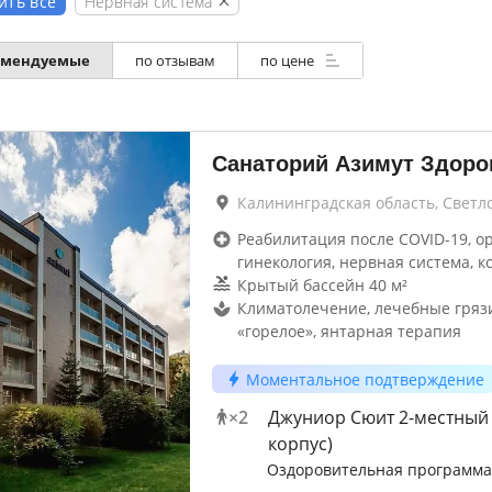
Нервная система
ить всё
омендуемые
по отзывам
по цене
Санаторий Азимут Здоро
Калининградская область, Светл
Реабилитация после COVID-19, о
гинекология, нервная система, к
Крытый бассейн 40 м²
Климатолечение, лечебные гряз
«горелое», янтарная терапия
Моментальное подтверждение
×
2
Джуниор Сюит 2-местный 
корпус)
Оздоровительная программа