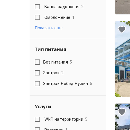
Ванна радоновая
2
Омоложение
1
Показать еще
Тип питания
Без питания
5
Завтрак
2
Завтрак + обед + ужин
5
Услуги
Wi-Fi на территории
5
Ресторан
1