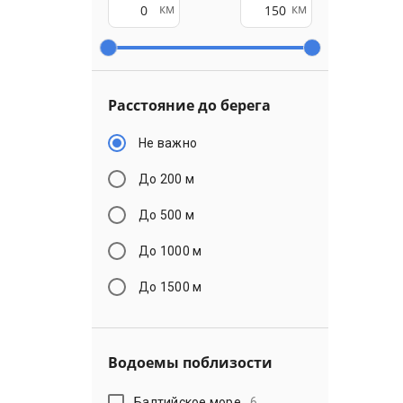
км
км
Расстояние до берега
Не важно
До 200 м
До 500 м
До 1000 м
До 1500 м
Водоемы поблизости
Балтийское море
6