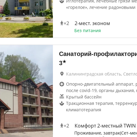
Иглотерапия, лечебные грязи м
«горелое», лечение радоновыми
×
2
2-мест. эконом
Без питания
Санаторий-профилактори
★
3
Калининградская область, Светл
Опорно-двигательный аппарат, 
после covid-19, органы дыхания, 
Крытый бассейн
Тракционная терапия, терренкур
климатотерапия
×
2
Комфорт 2-местный TWIN
Проживание, завтрак(Сет-мен