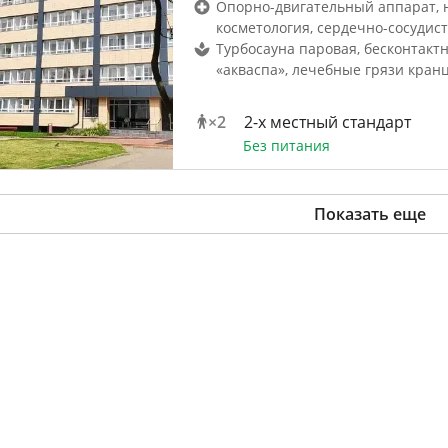
Опорно-двигательный аппарат, 
косметология, сердечно-сосудис
Турбосауна паровая, бесконтакт
«акваспа», лечебные грязи кран
×
2
2-x местный стандарт
Без питания
Показать еще