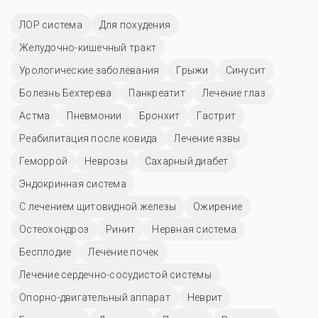
ЛОР система
Для похудения
Желудочно-кишечный тракт
Урологические заболевания
Грыжи
Синусит
Болезнь Бехтерева
Панкреатит
Лечение глаз
Астма
Пневмонии
Бронхит
Гастрит
Реабилитация после ковида
Лечение язвы
Геморрой
Неврозы
Сахарный диабет
Эндокринная система
С лечением щитовидной железы
Ожирение
Остеохондроз
Ринит
Нервная система
Бесплодие
Лечение почек
Лечение сердечно-сосудистой системы
Опорно-двигательный аппарат
Неврит