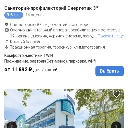
★
Санаторий-профилакторий Энергетик
3
9.6
14 оценок
/ 10
Светлогорск
·
875
м до
Балтийского моря
Опорно-двигательный аппарат, реабилитация после covid-
19, органы дыхания, нервная система, желуд
…
Показать еще
Крытый бассейн
Тракционная терапия, терренкур, климатотерапия
Комфорт 2-местный TWIN
Проживание, завтрак(Сет-меню), парковка, wi-fi
от 11 892 ₽
для 2 гостей
Выбрать