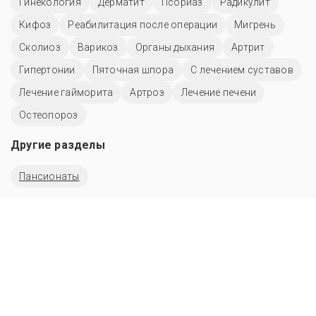
Гинекология
Дерматит
Псориаз
Радикулит
Кифоз
Реабилитация после операции
Мигрень
Сколиоз
Варикоз
Органы дыхания
Артрит
Гипертонии
Пяточная шпора
С лечением суставов
Лечение гайморита
Артроз
Лечение печени
Остеопороз
Другие разделы
Пансионаты