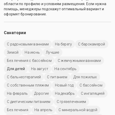
области по профилю и условиям размещения. Если нужна
помощь, менеджеры подскажут оптимальный вариант и
оформят бронирование.
Санатории
С радоновыми ваннами
На берегу
С барокамерой
Зимой
На июнь
Лучшие
Без лечения с бассейном
С жемчужными ваннами
Для детей
На август
На сентябрь
С бальнеотерапией
С питанием
Для пожилых
С собственным пляжем
Новый год
C бассейном
На февраль
Дорогие
На декабрь
С ингаляцией
С диетическим питанием
С грязелечением
Без лечения
На апрель
С минеральной водой