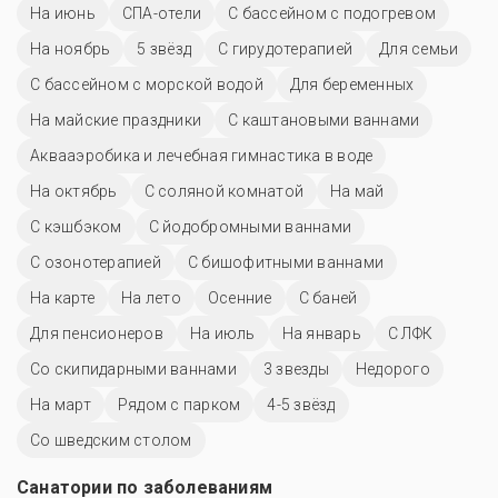
На июнь
СПА-отели
С бассейном с подогревом
На ноябрь
5 звёзд
С гирудотерапией
Для семьи
С бассейном с морской водой
Для беременных
На майские праздники
С каштановыми ваннами
Аквааэробика и лечебная гимнастика в воде
На октябрь
С соляной комнатой
На май
С кэшбэком
С йодобромными ваннами
С озонотерапией
С бишофитными ваннами
На карте
На лето
Осенние
С баней
Для пенсионеров
На июль
На январь
С ЛФК
Со скипидарными ваннами
3 звезды
Недорого
На март
Рядом с парком
4-5 звёзд
Со шведским столом
Санатории по заболеваниям